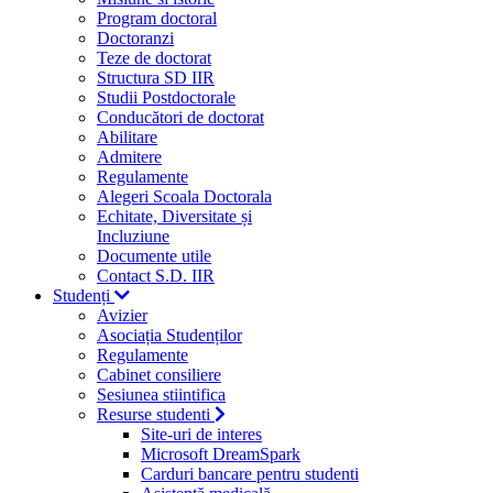
Program doctoral
Doctoranzi
Teze de doctorat
Structura SD IIR
Studii Postdoctorale
Conducători de doctorat
Abilitare
Admitere
Regulamente
Alegeri Scoala Doctorala
Echitate, Diversitate și
Incluziune
Documente utile
Contact S.D. IIR
Studenți
Avizier
Asociația Studenților
Regulamente
Cabinet consiliere
Sesiunea stiintifica
Resurse studenti
Site-uri de interes
Microsoft DreamSpark
Carduri bancare pentru studenti