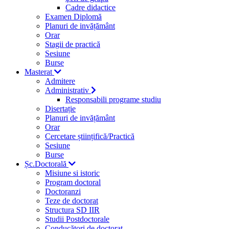
Cadre didactice
Examen Diplomă
Planuri de invățământ
Orar
Stagii de practică
Sesiune
Burse
Masterat
Admitere
Administrativ
Responsabili programe studiu
Disertație
Planuri de invățământ
Orar
Cercetare științifică/Practică
Sesiune
Burse
Șc.Doctorală
Misiune si istoric
Program doctoral
Doctoranzi
Teze de doctorat
Structura SD IIR
Studii Postdoctorale
Conducători de doctorat