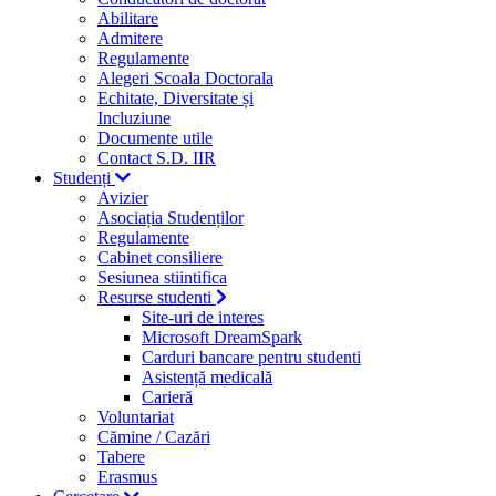
Abilitare
Admitere
Regulamente
Alegeri Scoala Doctorala
Echitate, Diversitate și
Incluziune
Documente utile
Contact S.D. IIR
Studenți
Avizier
Asociația Studenților
Regulamente
Cabinet consiliere
Sesiunea stiintifica
Resurse studenti
Site-uri de interes
Microsoft DreamSpark
Carduri bancare pentru studenti
Asistență medicală
Carieră
Voluntariat
Cămine / Cazări
Tabere
Erasmus