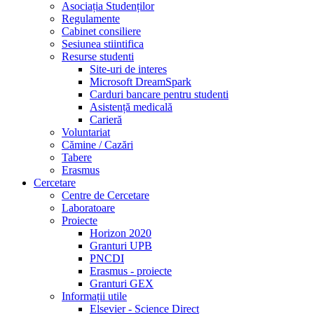
Asociația Studenților
Regulamente
Cabinet consiliere
Sesiunea stiintifica
Resurse studenti
Site-uri de interes
Microsoft DreamSpark
Carduri bancare pentru studenti
Asistență medicală
Carieră
Voluntariat
Cămine / Cazări
Tabere
Erasmus
Cercetare
Centre de Cercetare
Laboratoare
Proiecte
Horizon 2020
Granturi UPB
PNCDI
Erasmus - proiecte
Granturi GEX
Informații utile
Elsevier - Science Direct