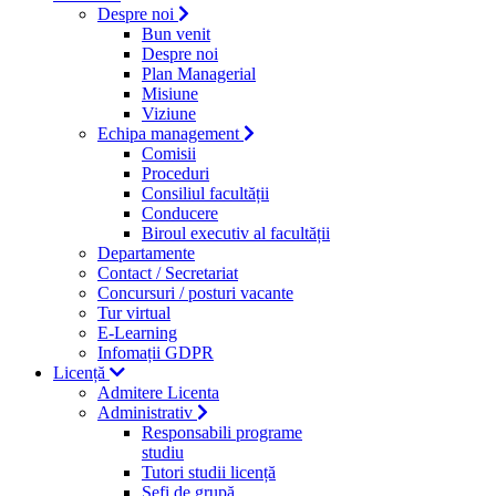
Despre noi
Bun venit
Despre noi
Plan Managerial
Misiune
Viziune
Echipa management
Comisii
Proceduri
Consiliul facultății
Conducere
Biroul executiv al facultății
Departamente
Contact / Secretariat
Concursuri / posturi vacante
Tur virtual
E-Learning
Infomații GDPR
Licență
Admitere Licenta
Administrativ
Responsabili programe
studiu
Tutori studii licență
Şefi de grupă