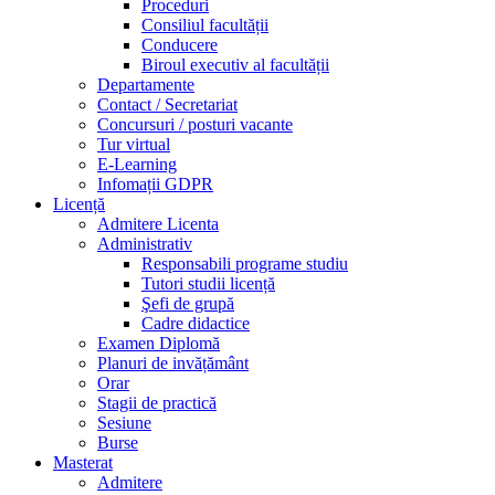
Proceduri
Consiliul facultății
Conducere
Biroul executiv al facultății
Departamente
Contact / Secretariat
Concursuri / posturi vacante
Tur virtual
E-Learning
Infomații GDPR
Licență
Admitere Licenta
Administrativ
Responsabili programe studiu
Tutori studii licență
Şefi de grupă
Cadre didactice
Examen Diplomă
Planuri de invățământ
Orar
Stagii de practică
Sesiune
Burse
Masterat
Admitere