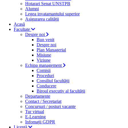
Hotarari Senat UNSTPB
Alumni
Legea invatamantului superior
Asigurarea calității
Acasă
Facultate
Despre noi
Bun venit
Despre noi
Plan Managerial
Misiune
Viziune
Echipa management
Comisii
Proceduri
Consiliul facultății
Conducere
Biroul executiv al facultății
Departamente
Contact / Secretariat
Concursuri / posturi vacante
Tur virtual
E-Learning
Infomații GDPR
Licență