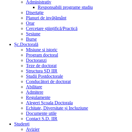
Administrativ
Responsabili programe studiu
Disertație
Planuri de invățământ
Orar
Cercetare științifică/Practică
Sesiune
Burse
Șc.Doctorală
Misiune si istoric
Program doctoral
Doctoranzi
Teze de doctorat
Structura SD IIR
Studii Postdoctorale
Conducători de doctorat
Abilitare
Admitere
Regulamente
Alegeri Scoala Doctorala
Echitate, Diversitate și Incluziune
Documente utile
Contact S.D. IIR
Studenți
Avizier