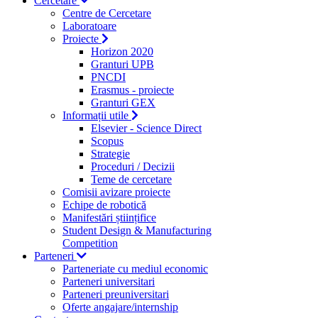
Cercetare
Centre de Cercetare
Laboratoare
Proiecte
Horizon 2020
Granturi UPB
PNCDI
Erasmus - proiecte
Granturi GEX
Informații utile
Elsevier - Science Direct
Scopus
Strategie
Proceduri / Decizii
Teme de cercetare
Comisii avizare proiecte
Echipe de robotică
Manifestări științifice
Student Design & Manufacturing
Competition
Parteneri
Parteneriate cu mediul economic
Parteneri universitari
Parteneri preuniversitari
Oferte angajare/internship