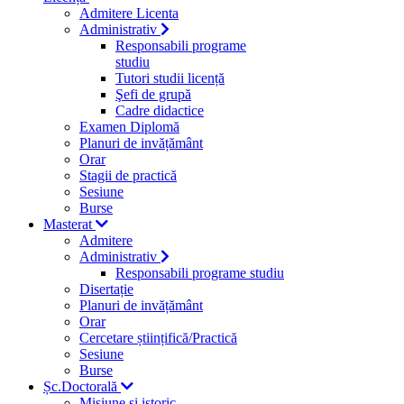
Admitere Licenta
Administrativ
Responsabili programe
studiu
Tutori studii licență
Şefi de grupă
Cadre didactice
Examen Diplomă
Planuri de invățământ
Orar
Stagii de practică
Sesiune
Burse
Masterat
Admitere
Administrativ
Responsabili programe studiu
Disertație
Planuri de invățământ
Orar
Cercetare științifică/Practică
Sesiune
Burse
Șc.Doctorală
Misiune si istoric