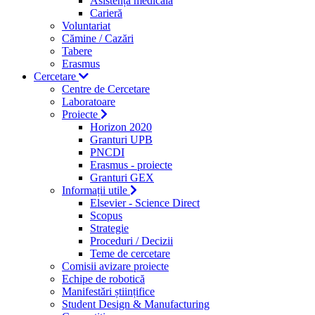
Asistență medicală
Carieră
Voluntariat
Cămine / Cazări
Tabere
Erasmus
Cercetare
Centre de Cercetare
Laboratoare
Proiecte
Horizon 2020
Granturi UPB
PNCDI
Erasmus - proiecte
Granturi GEX
Informații utile
Elsevier - Science Direct
Scopus
Strategie
Proceduri / Decizii
Teme de cercetare
Comisii avizare proiecte
Echipe de robotică
Manifestări științifice
Student Design & Manufacturing