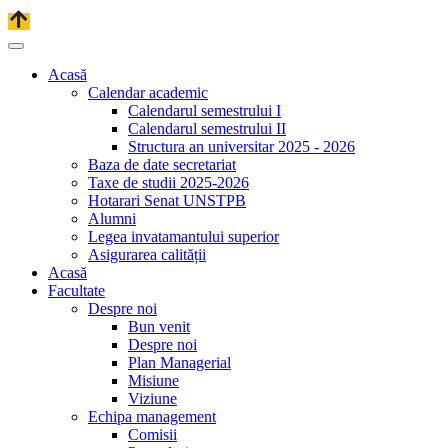
Acasă
Calendar academic
Calendarul semestrului I
Calendarul semestrului II
Structura an universitar 2025 - 2026
Baza de date secretariat
Taxe de studii 2025-2026
Hotarari Senat UNSTPB
Alumni
Legea invatamantului superior
Asigurarea calității
Acasă
Facultate
Despre noi
Bun venit
Despre noi
Plan Managerial
Misiune
Viziune
Echipa management
Comisii