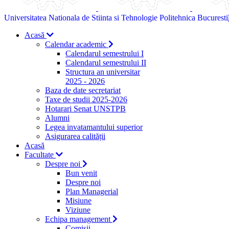
Universitatea Nationala de Stiinta si Tehnologie Politehnica Bucuresti
Acasă
Calendar academic
Calendarul semestrului I
Calendarul semestrului II
Structura an universitar
2025 - 2026
Baza de date secretariat
Taxe de studii 2025-2026
Hotarari Senat UNSTPB
Alumni
Legea invatamantului superior
Asigurarea calității
Acasă
Facultate
Despre noi
Bun venit
Despre noi
Plan Managerial
Misiune
Viziune
Echipa management
Comisii