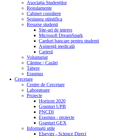
Asociația Studenților
Regulamente
Cabinet consiliere
Sesiunea stiintifica
Resurse studenti
Site-uri de interes
Microsoft DreamSpark
Carduri bancare pentru studenti
Asistență medicală
Carieră
Voluntariat
Cămine / Cazări
Tabere
Erasmus
Cercetare
Centre de Cercetare
Laboratoare
Proiecte
Horizon 2020
Granturi UPB
PNCDI
Erasmus - proiecte
Granturi GEX
Informații utile
Elsevier - Science Direct