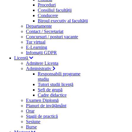
Proceduri
Consiliul facultății
Conducere
Biroul executiv al facultății
Departamente
Contact / Secretariat
Concursuri / posturi vacante
Tur virtual
E-Learning
Infomații GDPR
Licență
Admitere Licenta
Administrativ
Responsabili programe
studiu
Tutori studii licență
Şefi de grupă
Cadre didactice
Examen Diplomă
Planuri de invățământ
Orar
Stagii de practică
Sesiune
Burse