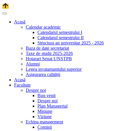
Acasă
Calendar academic
Calendarul semestrului I
Calendarul semestrului II
Structura an universitar 2025 - 2026
Baza de date secretariat
Taxe de studii 2025-2026
Hotarari Senat UNSTPB
Alumni
Legea invatamantului superior
Asigurarea calității
Acasă
Facultate
Despre noi
Bun venit
Despre noi
Plan Managerial
Misiune
Viziune
Echipa management
Comisii