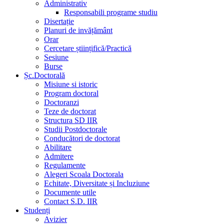
Administrativ
Responsabili programe studiu
Disertație
Planuri de invățământ
Orar
Cercetare științifică/Practică
Sesiune
Burse
Șc.Doctorală
Misiune si istoric
Program doctoral
Doctoranzi
Teze de doctorat
Structura SD IIR
Studii Postdoctorale
Conducători de doctorat
Abilitare
Admitere
Regulamente
Alegeri Scoala Doctorala
Echitate, Diversitate și Incluziune
Documente utile
Contact S.D. IIR
Studenți
Avizier