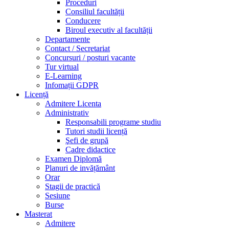
Proceduri
Consiliul facultății
Conducere
Biroul executiv al facultății
Departamente
Contact / Secretariat
Concursuri / posturi vacante
Tur virtual
E-Learning
Infomații GDPR
Licență
Admitere Licenta
Administrativ
Responsabili programe studiu
Tutori studii licență
Şefi de grupă
Cadre didactice
Examen Diplomă
Planuri de invățământ
Orar
Stagii de practică
Sesiune
Burse
Masterat
Admitere