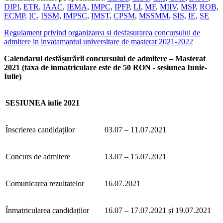
DIPI
,
ETR
,
IAAC
,
IEMA
,
IMPC
,
IPFP
,
LI
,
MF
,
MIIV
,
MSP
,
ROB
,
ECMP
,
IC
,
ISSM
,
IMPSC
,
IMST
,
CPSM
,
MSSMM
,
SIS
,
IE
,
SE
Regulament privind organizarea si desfasurarea concursului de
admitere in invatamantul universitare de masterat 2021-2022
Calendarul desf
ășurării concursului de admitere – Masterat
2021
(taxa de inmatriculare este de 50 RON - sesiunea Iunie-
Iulie)
SESIUNEA iulie 2021
Înscrierea candidaților
03.07 – 11.07.2021
Concurs de admitere
13.07 – 15.07.2021
Comunicarea rezultatelor
16.07.2021
Înmatricularea candidaților
16.07 – 17.07.2021 și 19.07.2021