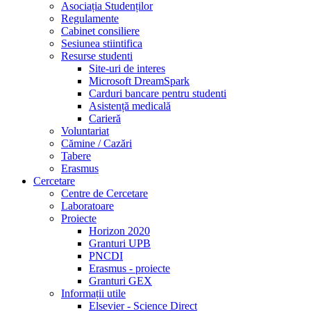
Asociația Studenților
Regulamente
Cabinet consiliere
Sesiunea stiintifica
Resurse studenti
Site-uri de interes
Microsoft DreamSpark
Carduri bancare pentru studenti
Asistență medicală
Carieră
Voluntariat
Cămine / Cazări
Tabere
Erasmus
Cercetare
Centre de Cercetare
Laboratoare
Proiecte
Horizon 2020
Granturi UPB
PNCDI
Erasmus - proiecte
Granturi GEX
Informații utile
Elsevier - Science Direct