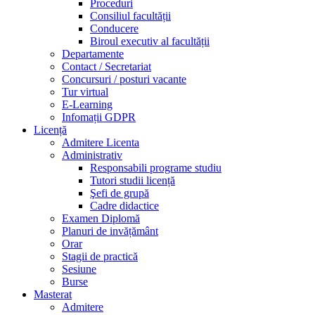
Proceduri
Consiliul facultății
Conducere
Biroul executiv al facultății
Departamente
Contact / Secretariat
Concursuri / posturi vacante
Tur virtual
E-Learning
Infomații GDPR
Licență
Admitere Licenta
Administrativ
Responsabili programe studiu
Tutori studii licență
Şefi de grupă
Cadre didactice
Examen Diplomă
Planuri de invățământ
Orar
Stagii de practică
Sesiune
Burse
Masterat
Admitere