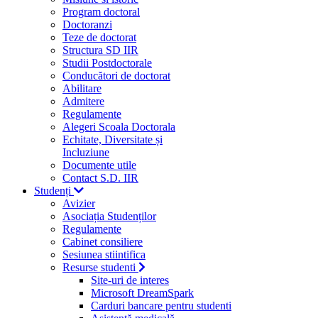
Program doctoral
Doctoranzi
Teze de doctorat
Structura SD IIR
Studii Postdoctorale
Conducători de doctorat
Abilitare
Admitere
Regulamente
Alegeri Scoala Doctorala
Echitate, Diversitate și
Incluziune
Documente utile
Contact S.D. IIR
Studenți
Avizier
Asociația Studenților
Regulamente
Cabinet consiliere
Sesiunea stiintifica
Resurse studenti
Site-uri de interes
Microsoft DreamSpark
Carduri bancare pentru studenti