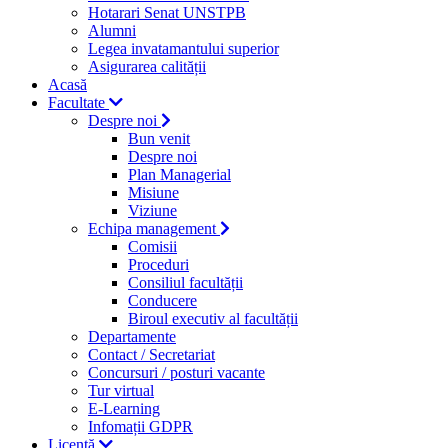
Hotarari Senat UNSTPB
Alumni
Legea invatamantului superior
Asigurarea calității
Acasă
Facultate
Despre noi
Bun venit
Despre noi
Plan Managerial
Misiune
Viziune
Echipa management
Comisii
Proceduri
Consiliul facultății
Conducere
Biroul executiv al facultății
Departamente
Contact / Secretariat
Concursuri / posturi vacante
Tur virtual
E-Learning
Infomații GDPR
Licență