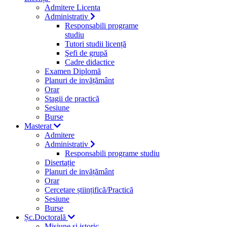
Admitere Licenta
Administrativ
Responsabili programe
studiu
Tutori studii licență
Şefi de grupă
Cadre didactice
Examen Diplomă
Planuri de invățământ
Orar
Stagii de practică
Sesiune
Burse
Masterat
Admitere
Administrativ
Responsabili programe studiu
Disertație
Planuri de invățământ
Orar
Cercetare științifică/Practică
Sesiune
Burse
Șc.Doctorală
Misiune si istoric