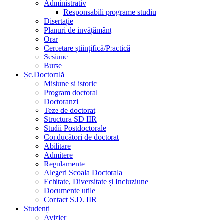
Administrativ
Responsabili programe studiu
Disertație
Planuri de invățământ
Orar
Cercetare științifică/Practică
Sesiune
Burse
Șc.Doctorală
Misiune si istoric
Program doctoral
Doctoranzi
Teze de doctorat
Structura SD IIR
Studii Postdoctorale
Conducători de doctorat
Abilitare
Admitere
Regulamente
Alegeri Scoala Doctorala
Echitate, Diversitate și Incluziune
Documente utile
Contact S.D. IIR
Studenți
Avizier