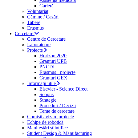
Asistență medicală
Carieră
Voluntariat
Cămine / Cazări
Tabere
Erasmus
Cercetare
Centre de Cercetare
Laboratoare
Proiecte
Horizon 2020
Granturi UPB
PNCDI
Erasmus - proiecte
Granturi GEX
Informații utile
Elsevier - Science Direct
Scopus
Strategie
Proceduri / Decizii
Teme de cercetare
Comisii avizare proiecte
Echipe de robotică
Manifestări științifice
Student Design & Manufacturing