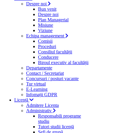
Despre noi
Bun venit
Despre noi
Plan Managerial
Misiune
Viziune
Echipa management
Comisii
Proceduri
Consiliul facultății
Conducere
Biroul executiv al facultății
Departamente
Contact / Secretariat
Concursuri / posturi vacante
Tur virtual
E-Learning
Infomații GDPR
Licență
Admitere Licenta
Administrativ
Responsabili programe
studiu
Tutori studii licență
Şefi de grupă