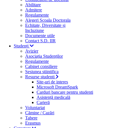
Abilitare
Admitere
Regulamente
Alegeri Scoala Doctorala
Echitate, Diversitate și
Incluziune
Documente utile
Contact S.D. IIR
Studenți
Avizier
Asociația Studenților
Regulamente
Cabinet consiliere
Sesiunea stiintifica
Resurse studenti
Site-uri de interes
Microsoft DreamSpark
Carduri bancare pentru studenti
Asistență medicală
Carieră
Voluntariat
Cămine / Cazări
Tabere
Erasmus