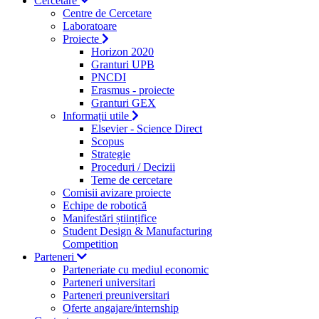
Cercetare
Centre de Cercetare
Laboratoare
Proiecte
Horizon 2020
Granturi UPB
PNCDI
Erasmus - proiecte
Granturi GEX
Informații utile
Elsevier - Science Direct
Scopus
Strategie
Proceduri / Decizii
Teme de cercetare
Comisii avizare proiecte
Echipe de robotică
Manifestări științifice
Student Design & Manufacturing
Competition
Parteneri
Parteneriate cu mediul economic
Parteneri universitari
Parteneri preuniversitari
Oferte angajare/internship