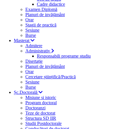
Cadre didactice
Examen Diplomă
Planuri de invățământ
Orar
Stagii de practică
Sesiune
Burse
Masterat
Admitere
Administrativ
Responsabili programe studiu
Disertație
Planuri de invățământ
Orar
Cercetare științifică/Practică
Sesiune
Burse
Șc.Doctorală
Misiune si istoric
Program doctoral
Doctoranzi
Teze de doctorat
Structura SD IIR
Studii Postdoctorale
Conducători de doctorat