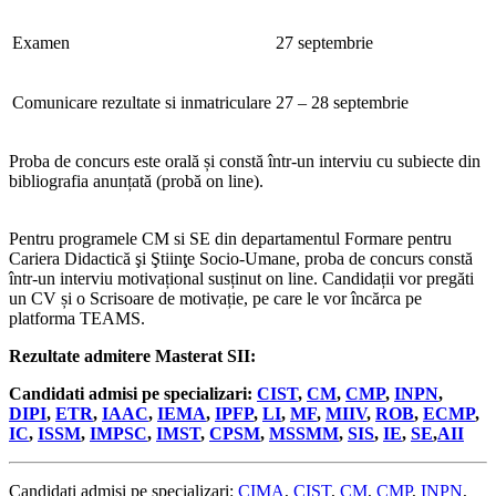
Examen
27 septembrie
Comunicare rezultate si inmatriculare
27 – 28 septembrie
Proba de concurs este orală și constă într-un interviu cu subiecte din
bibliografia anunțată (probă on line).
Pentru programele CM si SE din departamentul Formare pentru
Cariera Didactică şi Ştiinţe Socio-Umane, proba de concurs constă
într-un interviu motivațional susținut on line. Candidații vor pregăti
un CV și o Scrisoare de motivație, pe care le vor încărca pe
platforma TEAMS.
Rezultate admitere Masterat SII:
Candidati admisi pe specializari:
CIST
,
CM
,
CMP
,
INPN
,
DIPI
,
ETR
,
IAAC
,
IEMA
,
IPFP
,
LI
,
MF
,
MIIV
,
ROB
,
ECMP
,
IC
,
ISSM
,
IMPSC
,
IMST
,
CPSM
,
MSSMM
,
SIS
,
IE
,
SE
,
AII
Candidati admisi pe specializari:
CIMA
,
CIST
,
CM
,
CMP
,
INPN
,