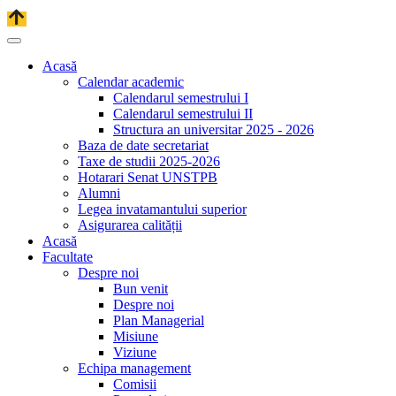
Acasă
Calendar academic
Calendarul semestrului I
Calendarul semestrului II
Structura an universitar 2025 - 2026
Baza de date secretariat
Taxe de studii 2025-2026
Hotarari Senat UNSTPB
Alumni
Legea invatamantului superior
Asigurarea calității
Acasă
Facultate
Despre noi
Bun venit
Despre noi
Plan Managerial
Misiune
Viziune
Echipa management
Comisii