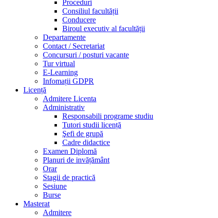
Proceduri
Consiliul facultății
Conducere
Biroul executiv al facultății
Departamente
Contact / Secretariat
Concursuri / posturi vacante
Tur virtual
E-Learning
Infomații GDPR
Licență
Admitere Licenta
Administrativ
Responsabili programe studiu
Tutori studii licență
Şefi de grupă
Cadre didactice
Examen Diplomă
Planuri de invățământ
Orar
Stagii de practică
Sesiune
Burse
Masterat
Admitere