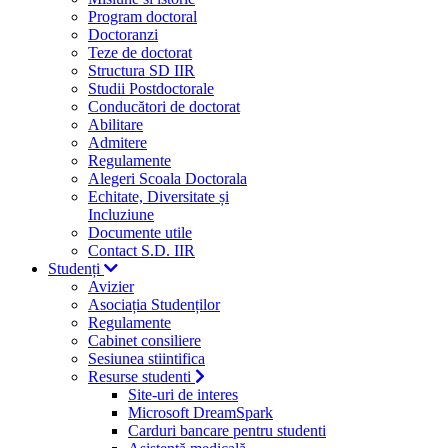
Program doctoral
Doctoranzi
Teze de doctorat
Structura SD IIR
Studii Postdoctorale
Conducători de doctorat
Abilitare
Admitere
Regulamente
Alegeri Scoala Doctorala
Echitate, Diversitate și
Incluziune
Documente utile
Contact S.D. IIR
Studenți
Avizier
Asociația Studenților
Regulamente
Cabinet consiliere
Sesiunea stiintifica
Resurse studenti
Site-uri de interes
Microsoft DreamSpark
Carduri bancare pentru studenti