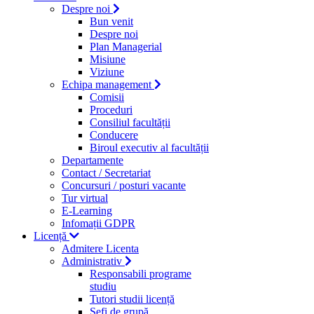
Despre noi
Bun venit
Despre noi
Plan Managerial
Misiune
Viziune
Echipa management
Comisii
Proceduri
Consiliul facultății
Conducere
Biroul executiv al facultății
Departamente
Contact / Secretariat
Concursuri / posturi vacante
Tur virtual
E-Learning
Infomații GDPR
Licență
Admitere Licenta
Administrativ
Responsabili programe
studiu
Tutori studii licență
Şefi de grupă