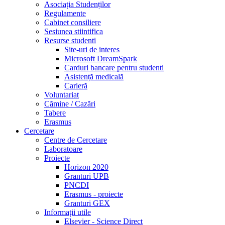
Asociația Studenților
Regulamente
Cabinet consiliere
Sesiunea stiintifica
Resurse studenti
Site-uri de interes
Microsoft DreamSpark
Carduri bancare pentru studenti
Asistență medicală
Carieră
Voluntariat
Cămine / Cazări
Tabere
Erasmus
Cercetare
Centre de Cercetare
Laboratoare
Proiecte
Horizon 2020
Granturi UPB
PNCDI
Erasmus - proiecte
Granturi GEX
Informații utile
Elsevier - Science Direct