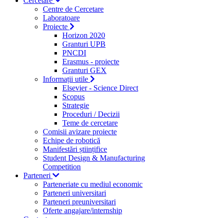
Cercetare
Centre de Cercetare
Laboratoare
Proiecte
Horizon 2020
Granturi UPB
PNCDI
Erasmus - proiecte
Granturi GEX
Informații utile
Elsevier - Science Direct
Scopus
Strategie
Proceduri / Decizii
Teme de cercetare
Comisii avizare proiecte
Echipe de robotică
Manifestări științifice
Student Design & Manufacturing
Competition
Parteneri
Parteneriate cu mediul economic
Parteneri universitari
Parteneri preuniversitari
Oferte angajare/internship