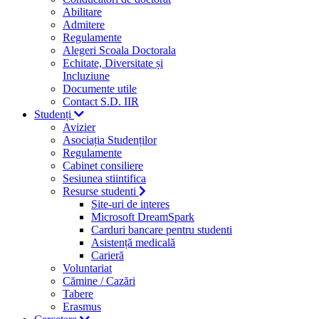
Abilitare
Admitere
Regulamente
Alegeri Scoala Doctorala
Echitate, Diversitate și
Incluziune
Documente utile
Contact S.D. IIR
Studenți
Avizier
Asociația Studenților
Regulamente
Cabinet consiliere
Sesiunea stiintifica
Resurse studenti
Site-uri de interes
Microsoft DreamSpark
Carduri bancare pentru studenti
Asistență medicală
Carieră
Voluntariat
Cămine / Cazări
Tabere
Erasmus