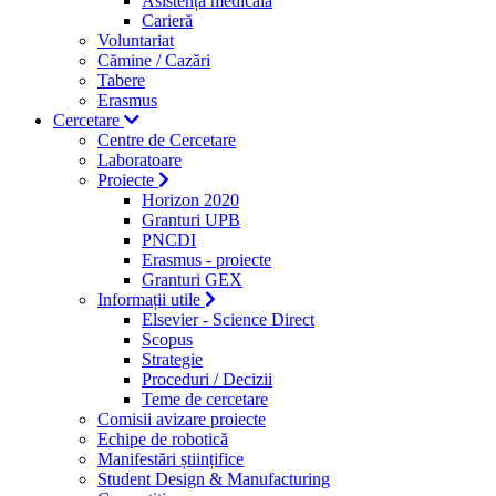
Asistență medicală
Carieră
Voluntariat
Cămine / Cazări
Tabere
Erasmus
Cercetare
Centre de Cercetare
Laboratoare
Proiecte
Horizon 2020
Granturi UPB
PNCDI
Erasmus - proiecte
Granturi GEX
Informații utile
Elsevier - Science Direct
Scopus
Strategie
Proceduri / Decizii
Teme de cercetare
Comisii avizare proiecte
Echipe de robotică
Manifestări științifice
Student Design & Manufacturing