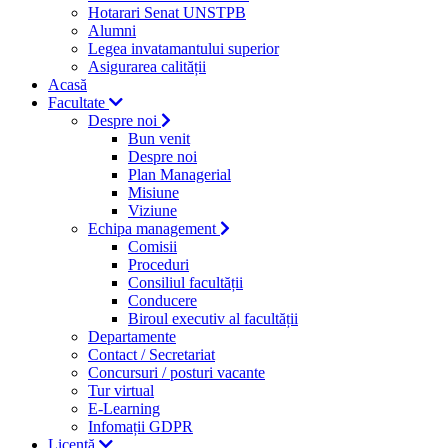
Hotarari Senat UNSTPB
Alumni
Legea invatamantului superior
Asigurarea calității
Acasă
Facultate
Despre noi
Bun venit
Despre noi
Plan Managerial
Misiune
Viziune
Echipa management
Comisii
Proceduri
Consiliul facultății
Conducere
Biroul executiv al facultății
Departamente
Contact / Secretariat
Concursuri / posturi vacante
Tur virtual
E-Learning
Infomații GDPR
Licență