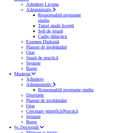
Admitere Licenta
Administrativ
Responsabili programe
studiu
Tutori studii licență
Şefi de grupă
Cadre didactice
Examen Diplomă
Planuri de invățământ
Orar
Stagii de practică
Sesiune
Burse
Masterat
Admitere
Administrativ
Responsabili programe studiu
Disertație
Planuri de invățământ
Orar
Cercetare științifică/Practică
Sesiune
Burse
Șc.Doctorală
Misiune si istoric