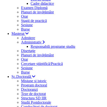
Cadre didactice
Examen Diplomă
Planuri de invățământ
Orar
Stagii de practică
Sesiune
Burse
Masterat
Admitere
Administrativ
Responsabili programe studiu
Disertație
Planuri de invățământ
Orar
Cercetare științifică/Practică
Sesiune
Burse
Șc.Doctorală
Misiune si istoric
Program doctoral
Doctoranzi
Teze de doctorat
Structura SD IIR
Studii Postdoctorale
Conducători de doctorat