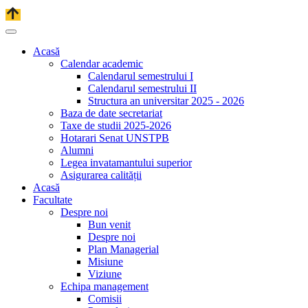
Acasă
Calendar academic
Calendarul semestrului I
Calendarul semestrului II
Structura an universitar 2025 - 2026
Baza de date secretariat
Taxe de studii 2025-2026
Hotarari Senat UNSTPB
Alumni
Legea invatamantului superior
Asigurarea calității
Acasă
Facultate
Despre noi
Bun venit
Despre noi
Plan Managerial
Misiune
Viziune
Echipa management
Comisii