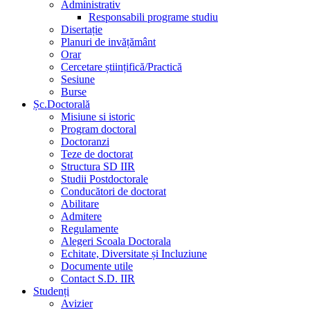
Administrativ
Responsabili programe studiu
Disertație
Planuri de invățământ
Orar
Cercetare științifică/Practică
Sesiune
Burse
Șc.Doctorală
Misiune si istoric
Program doctoral
Doctoranzi
Teze de doctorat
Structura SD IIR
Studii Postdoctorale
Conducători de doctorat
Abilitare
Admitere
Regulamente
Alegeri Scoala Doctorala
Echitate, Diversitate și Incluziune
Documente utile
Contact S.D. IIR
Studenți
Avizier