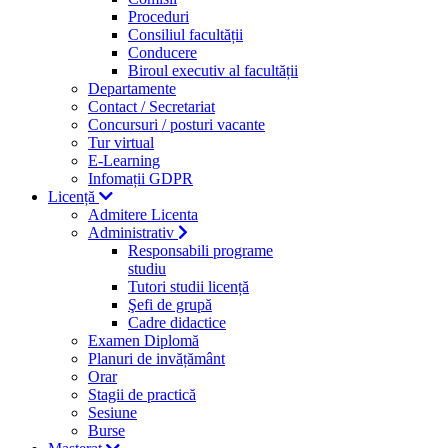
Proceduri
Consiliul facultății
Conducere
Biroul executiv al facultății
Departamente
Contact / Secretariat
Concursuri / posturi vacante
Tur virtual
E-Learning
Infomații GDPR
Licență
Admitere Licenta
Administrativ
Responsabili programe
studiu
Tutori studii licență
Şefi de grupă
Cadre didactice
Examen Diplomă
Planuri de invățământ
Orar
Stagii de practică
Sesiune
Burse