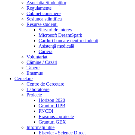
Asociația Studenților
Regulamente
Cabinet consiliere
Sesiunea stiintifica
Resurse studenti
Site-uri de interes
Microsoft DreamSpark
Carduri bancare pentru studenti
Asistență medicală
Carieră
Voluntariat
Cămine / Cazări
Tabere
Erasmus
Cercetare
Centre de Cercetare
Laboratoare
Proiecte
Horizon 2020
Granturi UPB
PNCDI
Erasmus - proiecte
Granturi GEX
Informații utile
Elsevier - Science Direct