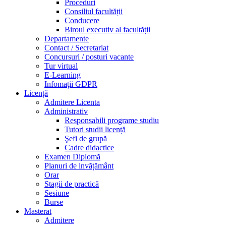
Proceduri
Consiliul facultății
Conducere
Biroul executiv al facultății
Departamente
Contact / Secretariat
Concursuri / posturi vacante
Tur virtual
E-Learning
Infomații GDPR
Licență
Admitere Licenta
Administrativ
Responsabili programe studiu
Tutori studii licență
Şefi de grupă
Cadre didactice
Examen Diplomă
Planuri de invățământ
Orar
Stagii de practică
Sesiune
Burse
Masterat
Admitere