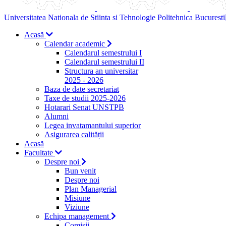
Universitatea Nationala de Stiinta si Tehnologie Politehnica Bucuresti
Acasă
Calendar academic
Calendarul semestrului I
Calendarul semestrului II
Structura an universitar
2025 - 2026
Baza de date secretariat
Taxe de studii 2025-2026
Hotarari Senat UNSTPB
Alumni
Legea invatamantului superior
Asigurarea calității
Acasă
Facultate
Despre noi
Bun venit
Despre noi
Plan Managerial
Misiune
Viziune
Echipa management
Comisii