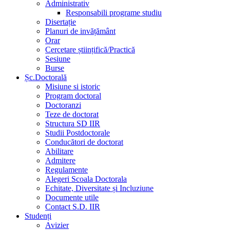
Administrativ
Responsabili programe studiu
Disertație
Planuri de invățământ
Orar
Cercetare științifică/Practică
Sesiune
Burse
Șc.Doctorală
Misiune si istoric
Program doctoral
Doctoranzi
Teze de doctorat
Structura SD IIR
Studii Postdoctorale
Conducători de doctorat
Abilitare
Admitere
Regulamente
Alegeri Scoala Doctorala
Echitate, Diversitate și Incluziune
Documente utile
Contact S.D. IIR
Studenți
Avizier