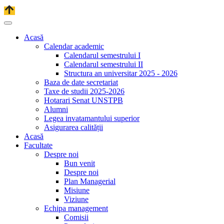
Acasă
Calendar academic
Calendarul semestrului I
Calendarul semestrului II
Structura an universitar 2025 - 2026
Baza de date secretariat
Taxe de studii 2025-2026
Hotarari Senat UNSTPB
Alumni
Legea invatamantului superior
Asigurarea calității
Acasă
Facultate
Despre noi
Bun venit
Despre noi
Plan Managerial
Misiune
Viziune
Echipa management
Comisii