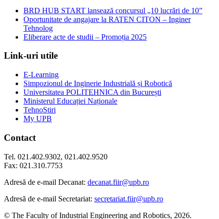
BRD HUB START lansează concursul „10 lucrări de 10”
Oportunitate de angajare la RATEN CITON – Inginer
Tehnolog
Eliberare acte de studii – Promoția 2025
Link-uri utile
E-Learning
Simpozionul de Inginerie Industrială și Robotică
Universitatea POLITEHNICA din București
Ministerul Educației Naționale
TehnoStiri
My UPB
Contact
Tel. 021.402.9302, 021.402.9520
Fax: 021.310.7753
Adresă de e-mail Decanat:
decanat.fiir@upb.ro
Adresă de e-mail Secretariat:
secretariat.fiir@upb.ro
© The Faculty of Industrial Engineering and Robotics, 2026.