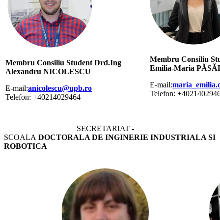
Membru Consiliu Stu
Membru Consiliu Student Drd.Ing
Emilia-Maria PĂSĂ
Alexandru NICOLESCU
E-mail:
maria_emilia
E-mail:
anicolescu@upb.ro
Telefon: +402140294
Telefon: +40214029464
SECRETARIAT -
SCOALA
DOCTORALA DE INGINERIE INDUSTRIALA SI
ROBOTICA