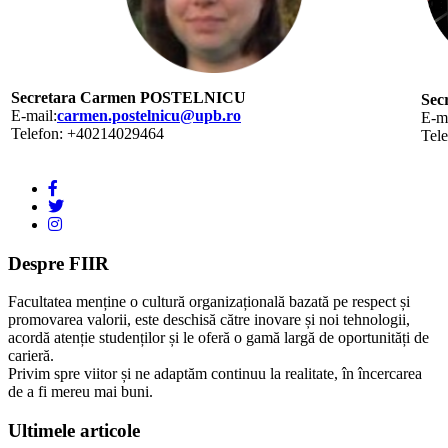
Secretara Carmen POSTELNICU
Sec
E-mail:
carmen.postelnicu@upb.ro
E-ma
Telefon: +40214029464
Tel
Despre FIIR
Facultatea menține o cultură organizațională bazată pe respect și
promovarea valorii, este deschisă către inovare și noi tehnologii,
acordă atenție studenților și le oferă o gamă largă de oportunități de
carieră.
Privim spre viitor și ne adaptăm continuu la realitate, în încercarea
de a fi mereu mai buni.
Ultimele articole