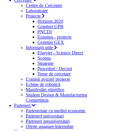
Cercetare
Centre de Cercetare
Laboratoare
Proiecte
Horizon 2020
Granturi UPB
PNCDI
Erasmus - proiecte
Granturi GEX
Informații utile
Elsevier - Science Direct
Scopus
Strategie
Proceduri / Decizii
Teme de cercetare
Comisii avizare proiecte
Echipe de robotică
Manifestări științifice
Student Design & Manufacturing
Competition
Parteneri
Parteneriate cu mediul economic
Parteneri universitari
Parteneri preuniversitari
Oferte angajare/internship