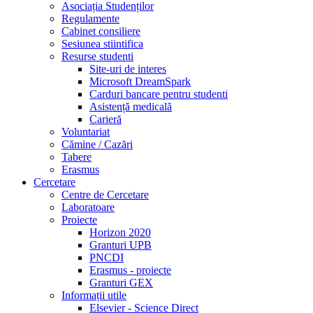
Asociația Studenților
Regulamente
Cabinet consiliere
Sesiunea stiintifica
Resurse studenti
Site-uri de interes
Microsoft DreamSpark
Carduri bancare pentru studenti
Asistență medicală
Carieră
Voluntariat
Cămine / Cazări
Tabere
Erasmus
Cercetare
Centre de Cercetare
Laboratoare
Proiecte
Horizon 2020
Granturi UPB
PNCDI
Erasmus - proiecte
Granturi GEX
Informații utile
Elsevier - Science Direct