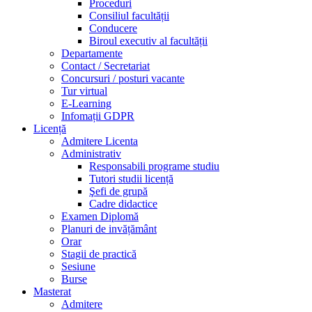
Proceduri
Consiliul facultății
Conducere
Biroul executiv al facultății
Departamente
Contact / Secretariat
Concursuri / posturi vacante
Tur virtual
E-Learning
Infomații GDPR
Licență
Admitere Licenta
Administrativ
Responsabili programe studiu
Tutori studii licență
Şefi de grupă
Cadre didactice
Examen Diplomă
Planuri de invățământ
Orar
Stagii de practică
Sesiune
Burse
Masterat
Admitere