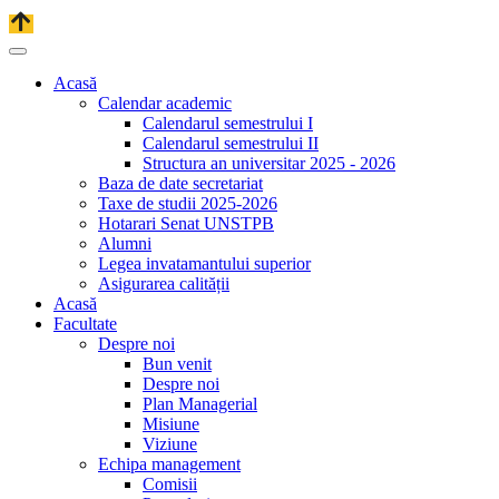
Acasă
Calendar academic
Calendarul semestrului I
Calendarul semestrului II
Structura an universitar 2025 - 2026
Baza de date secretariat
Taxe de studii 2025-2026
Hotarari Senat UNSTPB
Alumni
Legea invatamantului superior
Asigurarea calității
Acasă
Facultate
Despre noi
Bun venit
Despre noi
Plan Managerial
Misiune
Viziune
Echipa management
Comisii