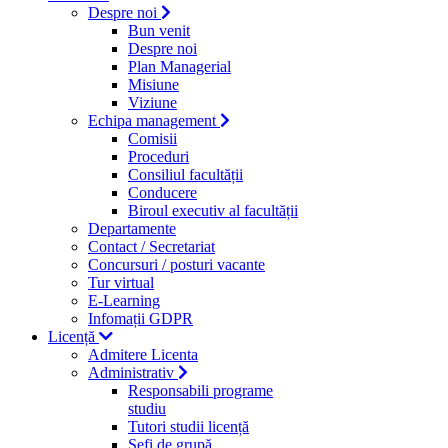
Despre noi
Bun venit
Despre noi
Plan Managerial
Misiune
Viziune
Echipa management
Comisii
Proceduri
Consiliul facultății
Conducere
Biroul executiv al facultății
Departamente
Contact / Secretariat
Concursuri / posturi vacante
Tur virtual
E-Learning
Infomații GDPR
Licență
Admitere Licenta
Administrativ
Responsabili programe
studiu
Tutori studii licență
Şefi de grupă