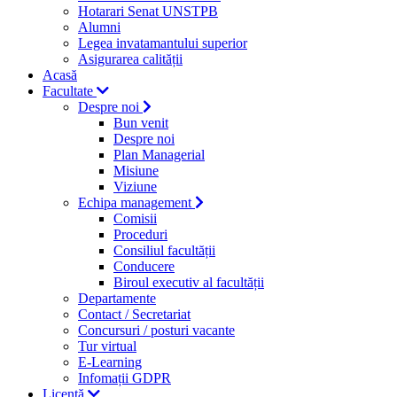
Hotarari Senat UNSTPB
Alumni
Legea invatamantului superior
Asigurarea calității
Acasă
Facultate
Despre noi
Bun venit
Despre noi
Plan Managerial
Misiune
Viziune
Echipa management
Comisii
Proceduri
Consiliul facultății
Conducere
Biroul executiv al facultății
Departamente
Contact / Secretariat
Concursuri / posturi vacante
Tur virtual
E-Learning
Infomații GDPR
Licență