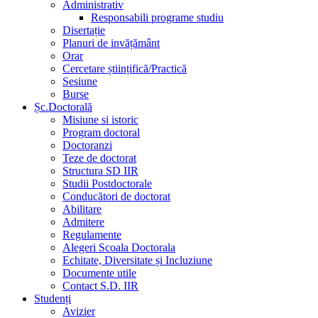
Administrativ
Responsabili programe studiu
Disertație
Planuri de invățământ
Orar
Cercetare științifică/Practică
Sesiune
Burse
Șc.Doctorală
Misiune si istoric
Program doctoral
Doctoranzi
Teze de doctorat
Structura SD IIR
Studii Postdoctorale
Conducători de doctorat
Abilitare
Admitere
Regulamente
Alegeri Scoala Doctorala
Echitate, Diversitate și Incluziune
Documente utile
Contact S.D. IIR
Studenți
Avizier