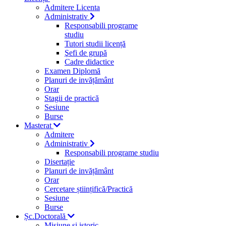
Admitere Licenta
Administrativ
Responsabili programe
studiu
Tutori studii licență
Şefi de grupă
Cadre didactice
Examen Diplomă
Planuri de invățământ
Orar
Stagii de practică
Sesiune
Burse
Masterat
Admitere
Administrativ
Responsabili programe studiu
Disertație
Planuri de invățământ
Orar
Cercetare științifică/Practică
Sesiune
Burse
Șc.Doctorală
Misiune si istoric