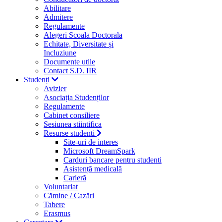
Abilitare
Admitere
Regulamente
Alegeri Scoala Doctorala
Echitate, Diversitate și
Incluziune
Documente utile
Contact S.D. IIR
Studenți
Avizier
Asociația Studenților
Regulamente
Cabinet consiliere
Sesiunea stiintifica
Resurse studenti
Site-uri de interes
Microsoft DreamSpark
Carduri bancare pentru studenti
Asistență medicală
Carieră
Voluntariat
Cămine / Cazări
Tabere
Erasmus