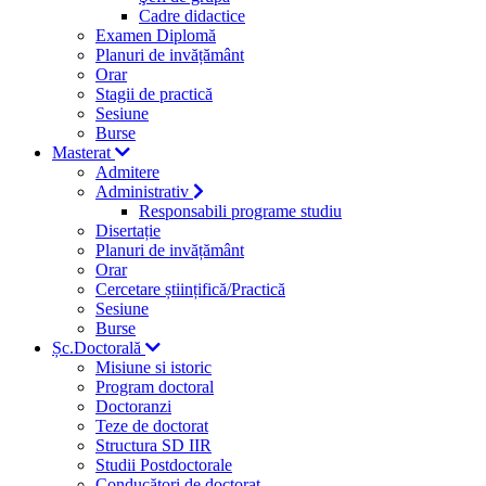
Cadre didactice
Examen Diplomă
Planuri de invățământ
Orar
Stagii de practică
Sesiune
Burse
Masterat
Admitere
Administrativ
Responsabili programe studiu
Disertație
Planuri de invățământ
Orar
Cercetare științifică/Practică
Sesiune
Burse
Șc.Doctorală
Misiune si istoric
Program doctoral
Doctoranzi
Teze de doctorat
Structura SD IIR
Studii Postdoctorale
Conducători de doctorat