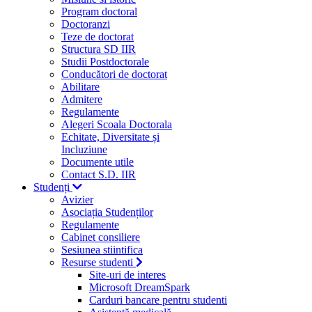
Program doctoral
Doctoranzi
Teze de doctorat
Structura SD IIR
Studii Postdoctorale
Conducători de doctorat
Abilitare
Admitere
Regulamente
Alegeri Scoala Doctorala
Echitate, Diversitate și
Incluziune
Documente utile
Contact S.D. IIR
Studenți
Avizier
Asociația Studenților
Regulamente
Cabinet consiliere
Sesiunea stiintifica
Resurse studenti
Site-uri de interes
Microsoft DreamSpark
Carduri bancare pentru studenti