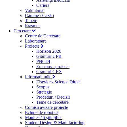
Asistență medicală
Carieră
Voluntariat
Cămine / Cazări
Tabere
Erasmus
Cercetare
Centre de Cercetare
Laboratoare
Proiecte
Horizon 2020
Granturi UPB
PNCDI
Erasmus - proiecte
Granturi GEX
Informații utile
Elsevier - Science Direct
Scopus
Strategie
Proceduri / Decizii
Teme de cercetare
Comisii avizare proiecte
Echipe de robotică
Manifestări științifice
Student Design & Manufacturing