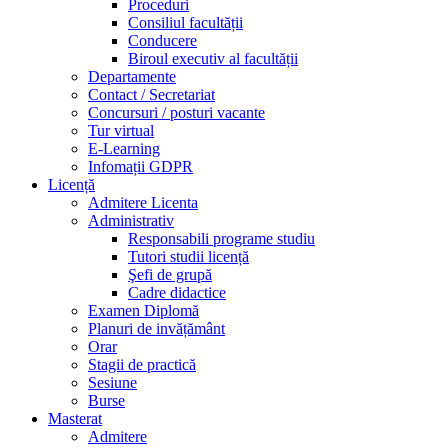
Proceduri
Consiliul facultății
Conducere
Biroul executiv al facultății
Departamente
Contact / Secretariat
Concursuri / posturi vacante
Tur virtual
E-Learning
Infomații GDPR
Licență
Admitere Licenta
Administrativ
Responsabili programe studiu
Tutori studii licență
Şefi de grupă
Cadre didactice
Examen Diplomă
Planuri de invățământ
Orar
Stagii de practică
Sesiune
Burse
Masterat
Admitere