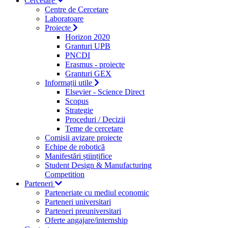
Cercetare
Centre de Cercetare
Laboratoare
Proiecte
Horizon 2020
Granturi UPB
PNCDI
Erasmus - proiecte
Granturi GEX
Informații utile
Elsevier - Science Direct
Scopus
Strategie
Proceduri / Decizii
Teme de cercetare
Comisii avizare proiecte
Echipe de robotică
Manifestări științifice
Student Design & Manufacturing
Competition
Parteneri
Parteneriate cu mediul economic
Parteneri universitari
Parteneri preuniversitari
Oferte angajare/internship