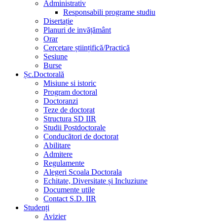
Administrativ
Responsabili programe studiu
Disertație
Planuri de invățământ
Orar
Cercetare științifică/Practică
Sesiune
Burse
Șc.Doctorală
Misiune si istoric
Program doctoral
Doctoranzi
Teze de doctorat
Structura SD IIR
Studii Postdoctorale
Conducători de doctorat
Abilitare
Admitere
Regulamente
Alegeri Scoala Doctorala
Echitate, Diversitate și Incluziune
Documente utile
Contact S.D. IIR
Studenți
Avizier