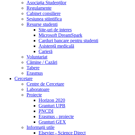
Asociația Studenților
Regulamente
Cabinet consiliere
Sesiunea stiintifica
Resurse studenti
Site-uri de interes
Microsoft DreamSpark
Carduri bancare pentru studenti
Asistență medicală
Carieră
Voluntariat
Cămine / Cazări
Tabere
Erasmus
Cercetare
Centre de Cercetare
Laboratoare
Proiecte
Horizon 2020
Granturi UPB
PNCDI
Erasmus - proiecte
Granturi GEX
Informații utile
Elsevier - Science Direct