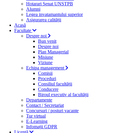
Hotarari Senat UNSTPB
Alumni
Legea invatamantului superior
Asigurarea calității
Acasă
Facultate
Despre noi
Bun venit
Despre noi
Plan Managerial
Misiune
Viziune
Echipa management
Comisii
Proceduri
Consiliul facultății
Conducere
Biroul executiv al facultății
Departamente
Contact / Secretariat
Concursuri / posturi vacante
Tur virtual
E-Learning
Infomații GDPR
Licență