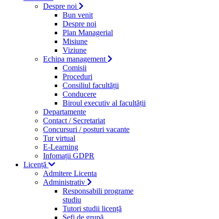
Despre noi
Bun venit
Despre noi
Plan Managerial
Misiune
Viziune
Echipa management
Comisii
Proceduri
Consiliul facultății
Conducere
Biroul executiv al facultății
Departamente
Contact / Secretariat
Concursuri / posturi vacante
Tur virtual
E-Learning
Infomații GDPR
Licență
Admitere Licenta
Administrativ
Responsabili programe
studiu
Tutori studii licență
Şefi de grupă