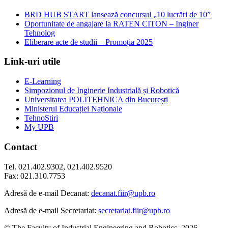
BRD HUB START lansează concursul „10 lucrări de 10”
Oportunitate de angajare la RATEN CITON – Inginer
Tehnolog
Eliberare acte de studii – Promoția 2025
Link-uri utile
E-Learning
Simpozionul de Inginerie Industrială și Robotică
Universitatea POLITEHNICA din București
Ministerul Educației Naționale
TehnoStiri
My UPB
Contact
Tel. 021.402.9302, 021.402.9520
Fax: 021.310.7753
Adresă de e-mail Decanat:
decanat.fiir@upb.ro
Adresă de e-mail Secretariat:
secretariat.fiir@upb.ro
© The Faculty of Industrial Engineering and Robotics, 2026.