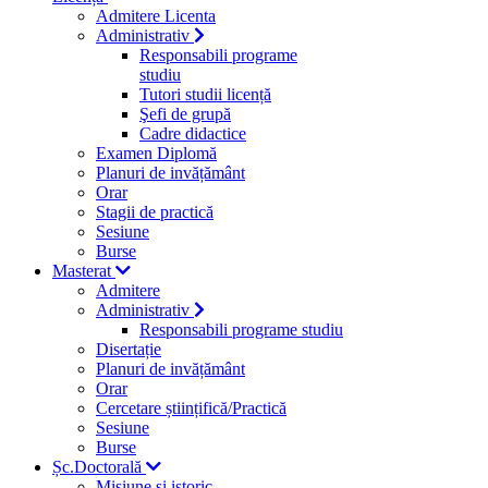
Admitere Licenta
Administrativ
Responsabili programe
studiu
Tutori studii licență
Şefi de grupă
Cadre didactice
Examen Diplomă
Planuri de invățământ
Orar
Stagii de practică
Sesiune
Burse
Masterat
Admitere
Administrativ
Responsabili programe studiu
Disertație
Planuri de invățământ
Orar
Cercetare științifică/Practică
Sesiune
Burse
Șc.Doctorală
Misiune si istoric