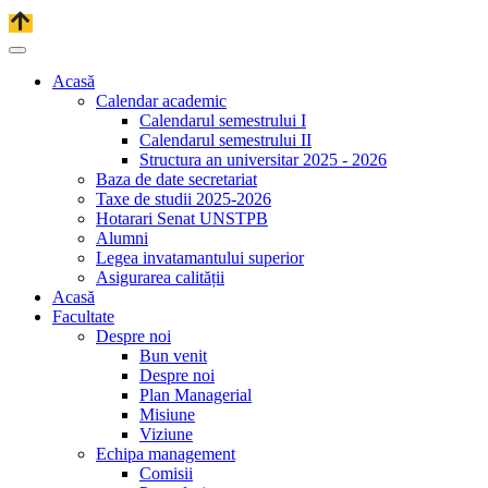
Acasă
Calendar academic
Calendarul semestrului I
Calendarul semestrului II
Structura an universitar 2025 - 2026
Baza de date secretariat
Taxe de studii 2025-2026
Hotarari Senat UNSTPB
Alumni
Legea invatamantului superior
Asigurarea calității
Acasă
Facultate
Despre noi
Bun venit
Despre noi
Plan Managerial
Misiune
Viziune
Echipa management
Comisii