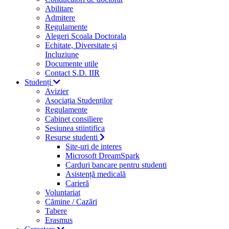
Abilitare
Admitere
Regulamente
Alegeri Scoala Doctorala
Echitate, Diversitate și
Incluziune
Documente utile
Contact S.D. IIR
Studenți
Avizier
Asociația Studenților
Regulamente
Cabinet consiliere
Sesiunea stiintifica
Resurse studenti
Site-uri de interes
Microsoft DreamSpark
Carduri bancare pentru studenti
Asistență medicală
Carieră
Voluntariat
Cămine / Cazări
Tabere
Erasmus