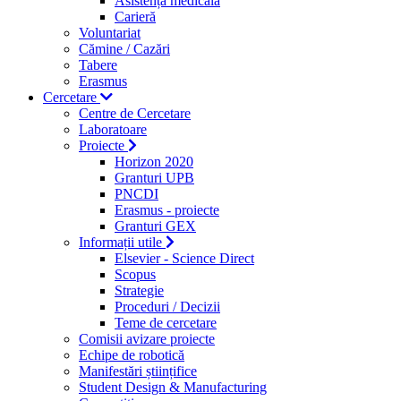
Asistență medicală
Carieră
Voluntariat
Cămine / Cazări
Tabere
Erasmus
Cercetare
Centre de Cercetare
Laboratoare
Proiecte
Horizon 2020
Granturi UPB
PNCDI
Erasmus - proiecte
Granturi GEX
Informații utile
Elsevier - Science Direct
Scopus
Strategie
Proceduri / Decizii
Teme de cercetare
Comisii avizare proiecte
Echipe de robotică
Manifestări științifice
Student Design & Manufacturing