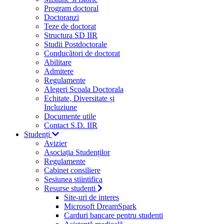
Program doctoral
Doctoranzi
Teze de doctorat
Structura SD IIR
Studii Postdoctorale
Conducători de doctorat
Abilitare
Admitere
Regulamente
Alegeri Scoala Doctorala
Echitate, Diversitate și
Incluziune
Documente utile
Contact S.D. IIR
Studenți
Avizier
Asociația Studenților
Regulamente
Cabinet consiliere
Sesiunea stiintifica
Resurse studenti
Site-uri de interes
Microsoft DreamSpark
Carduri bancare pentru studenti