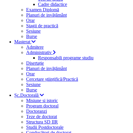
Cadre didactice
Examen Diplomă
Planuri de invățământ
Orar
Stagii de practică
Sesiune
Burse
Masterat
Admitere
Administrativ
Responsabili programe studiu
Disertație
Planuri de invățământ
Orar
Cercetare științifică/Practică
Sesiune
Burse
Șc.Doctorală
Misiune si istoric
Program doctoral
Doctoranzi
Teze de doctorat
Structura SD IIR
Studii Postdoctorale
Conducători de doctorat