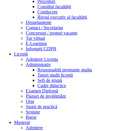
Proceduri
Consiliul facultății
Conducere
Biroul executiv al facultății
Departamente
Contact / Secretariat
Concursuri / posturi vacante
Tur virtual
E-Learning
Infomații GDPR
Licență
Admitere Licenta
Administrativ
Responsabili programe studiu
Tutori studii licență
Şefi de grupă
Cadre didactice
Examen Diplomă
Planuri de invățământ
Orar
Stagii de practică
Sesiune
Burse
Masterat
Admitere