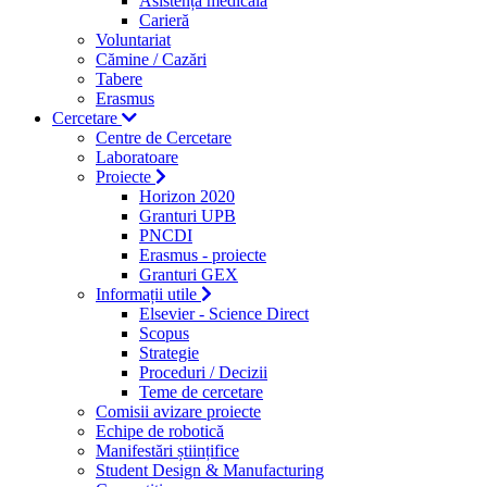
Asistență medicală
Carieră
Voluntariat
Cămine / Cazări
Tabere
Erasmus
Cercetare
Centre de Cercetare
Laboratoare
Proiecte
Horizon 2020
Granturi UPB
PNCDI
Erasmus - proiecte
Granturi GEX
Informații utile
Elsevier - Science Direct
Scopus
Strategie
Proceduri / Decizii
Teme de cercetare
Comisii avizare proiecte
Echipe de robotică
Manifestări științifice
Student Design & Manufacturing