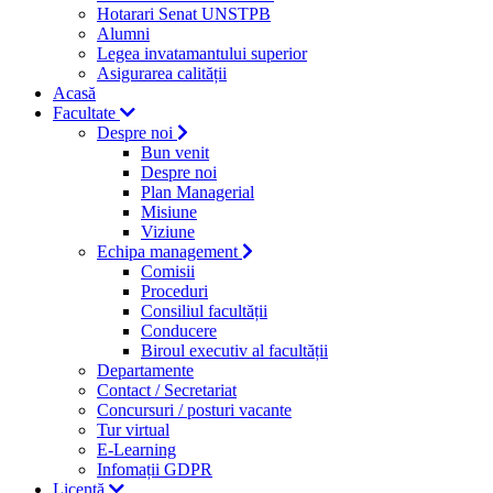
Hotarari Senat UNSTPB
Alumni
Legea invatamantului superior
Asigurarea calității
Acasă
Facultate
Despre noi
Bun venit
Despre noi
Plan Managerial
Misiune
Viziune
Echipa management
Comisii
Proceduri
Consiliul facultății
Conducere
Biroul executiv al facultății
Departamente
Contact / Secretariat
Concursuri / posturi vacante
Tur virtual
E-Learning
Infomații GDPR
Licență