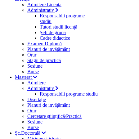
Admitere Licenta
Administrativ
Responsabili programe
studiu
Tutori studii licență
Şefi de grupă
Cadre didactice
Examen Diplomă
Planuri de invățământ
Orar
Stagii de practică
Sesiune
Burse
Masterat
Admitere
Administrativ
Responsabili programe studiu
Disertație
Planuri de invățământ
Orar
Cercetare științifică/Practică
Sesiune
Burse
Șc.Doctorală
Misiune si istoric