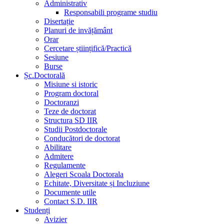
Administrativ
Responsabili programe studiu
Disertație
Planuri de invățământ
Orar
Cercetare științifică/Practică
Sesiune
Burse
Șc.Doctorală
Misiune si istoric
Program doctoral
Doctoranzi
Teze de doctorat
Structura SD IIR
Studii Postdoctorale
Conducători de doctorat
Abilitare
Admitere
Regulamente
Alegeri Scoala Doctorala
Echitate, Diversitate și Incluziune
Documente utile
Contact S.D. IIR
Studenți
Avizier