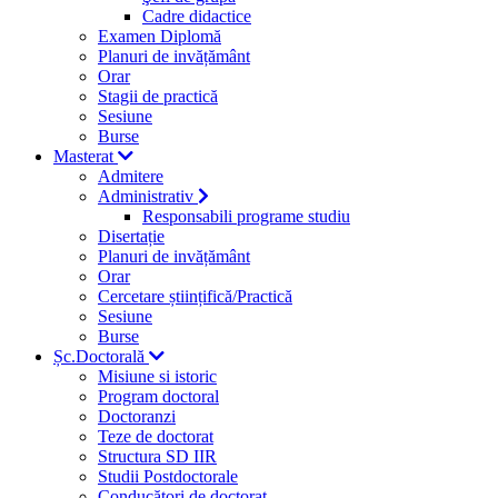
Cadre didactice
Examen Diplomă
Planuri de invățământ
Orar
Stagii de practică
Sesiune
Burse
Masterat
Admitere
Administrativ
Responsabili programe studiu
Disertație
Planuri de invățământ
Orar
Cercetare științifică/Practică
Sesiune
Burse
Șc.Doctorală
Misiune si istoric
Program doctoral
Doctoranzi
Teze de doctorat
Structura SD IIR
Studii Postdoctorale
Conducători de doctorat