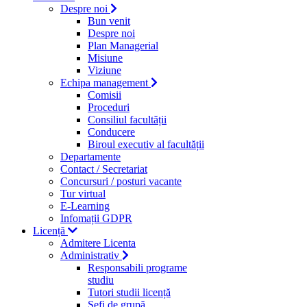
Despre noi
Bun venit
Despre noi
Plan Managerial
Misiune
Viziune
Echipa management
Comisii
Proceduri
Consiliul facultății
Conducere
Biroul executiv al facultății
Departamente
Contact / Secretariat
Concursuri / posturi vacante
Tur virtual
E-Learning
Infomații GDPR
Licență
Admitere Licenta
Administrativ
Responsabili programe
studiu
Tutori studii licență
Şefi de grupă