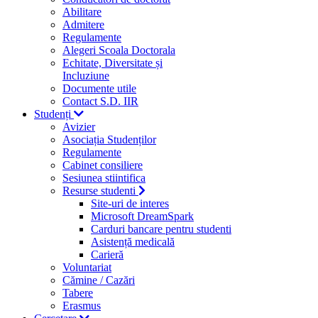
Abilitare
Admitere
Regulamente
Alegeri Scoala Doctorala
Echitate, Diversitate și
Incluziune
Documente utile
Contact S.D. IIR
Studenți
Avizier
Asociația Studenților
Regulamente
Cabinet consiliere
Sesiunea stiintifica
Resurse studenti
Site-uri de interes
Microsoft DreamSpark
Carduri bancare pentru studenti
Asistență medicală
Carieră
Voluntariat
Cămine / Cazări
Tabere
Erasmus