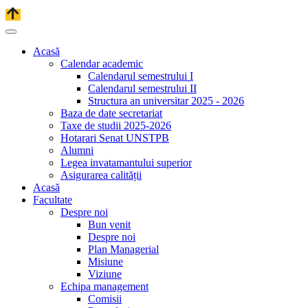
Acasă
Calendar academic
Calendarul semestrului I
Calendarul semestrului II
Structura an universitar 2025 - 2026
Baza de date secretariat
Taxe de studii 2025-2026
Hotarari Senat UNSTPB
Alumni
Legea invatamantului superior
Asigurarea calității
Acasă
Facultate
Despre noi
Bun venit
Despre noi
Plan Managerial
Misiune
Viziune
Echipa management
Comisii