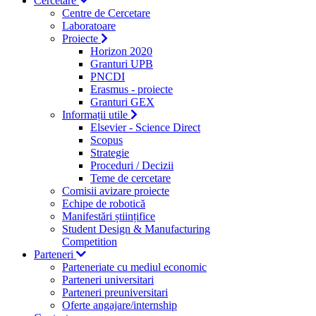
Cercetare
Centre de Cercetare
Laboratoare
Proiecte
Horizon 2020
Granturi UPB
PNCDI
Erasmus - proiecte
Granturi GEX
Informații utile
Elsevier - Science Direct
Scopus
Strategie
Proceduri / Decizii
Teme de cercetare
Comisii avizare proiecte
Echipe de robotică
Manifestări științifice
Student Design & Manufacturing
Competition
Parteneri
Parteneriate cu mediul economic
Parteneri universitari
Parteneri preuniversitari
Oferte angajare/internship