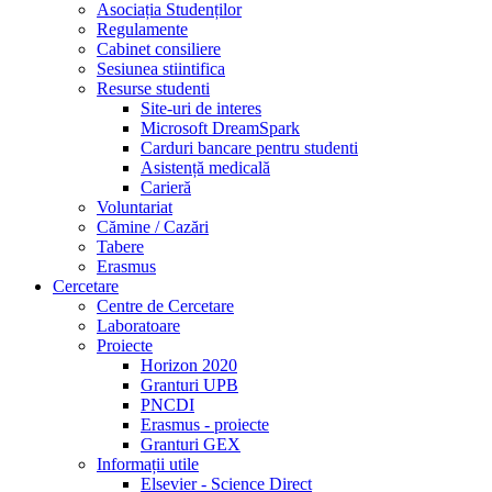
Asociația Studenților
Regulamente
Cabinet consiliere
Sesiunea stiintifica
Resurse studenti
Site-uri de interes
Microsoft DreamSpark
Carduri bancare pentru studenti
Asistență medicală
Carieră
Voluntariat
Cămine / Cazări
Tabere
Erasmus
Cercetare
Centre de Cercetare
Laboratoare
Proiecte
Horizon 2020
Granturi UPB
PNCDI
Erasmus - proiecte
Granturi GEX
Informații utile
Elsevier - Science Direct