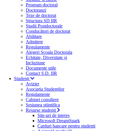
Program doctoral
Doctoranzi
Teze de doctorat
Structura SD IIR
Studii Postdoctorale
Conducători de doctorat
Abilitare
Admitere
Regulamente
Alegeri Scoala Doctorala
Echitate, Diversitate și
Incluziune
Documente utile
Contact S.D. IIR
Studenți
Avizier
Asociația Studenților
Regulamente
Cabinet consiliere
Sesiunea stiintifica
Resurse studenti
Site-uri de interes
Microsoft DreamSpark
Carduri bancare pentru studenti