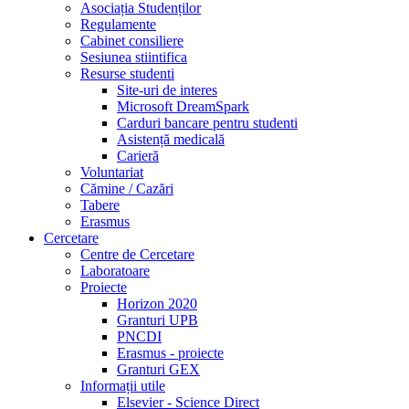
Asociația Studenților
Regulamente
Cabinet consiliere
Sesiunea stiintifica
Resurse studenti
Site-uri de interes
Microsoft DreamSpark
Carduri bancare pentru studenti
Asistență medicală
Carieră
Voluntariat
Cămine / Cazări
Tabere
Erasmus
Cercetare
Centre de Cercetare
Laboratoare
Proiecte
Horizon 2020
Granturi UPB
PNCDI
Erasmus - proiecte
Granturi GEX
Informații utile
Elsevier - Science Direct