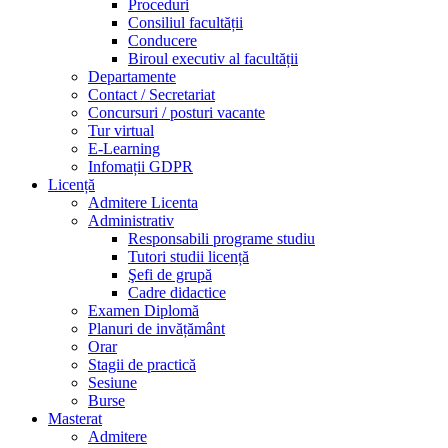
Proceduri
Consiliul facultății
Conducere
Biroul executiv al facultății
Departamente
Contact / Secretariat
Concursuri / posturi vacante
Tur virtual
E-Learning
Infomații GDPR
Licență
Admitere Licenta
Administrativ
Responsabili programe studiu
Tutori studii licență
Şefi de grupă
Cadre didactice
Examen Diplomă
Planuri de invățământ
Orar
Stagii de practică
Sesiune
Burse
Masterat
Admitere