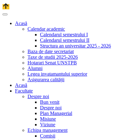
Acasă
Calendar academic
Calendarul semestrului I
Calendarul semestrului II
Structura an universitar 2025 - 2026
Baza de date secretariat
Taxe de studii 2025-2026
Hotarari Senat UNSTPB
Alumni
Legea invatamantului superior
Asigurarea calității
Acasă
Facultate
Despre noi
Bun venit
Despre noi
Plan Managerial
Misiune
Viziune
Echipa management
Comisii