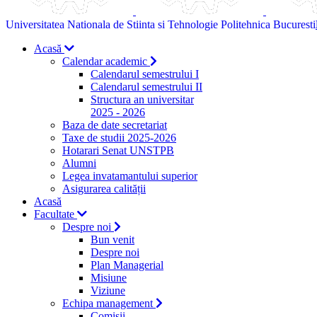
Universitatea Nationala de Stiinta si Tehnologie Politehnica Bucuresti
Acasă
Calendar academic
Calendarul semestrului I
Calendarul semestrului II
Structura an universitar
2025 - 2026
Baza de date secretariat
Taxe de studii 2025-2026
Hotarari Senat UNSTPB
Alumni
Legea invatamantului superior
Asigurarea calității
Acasă
Facultate
Despre noi
Bun venit
Despre noi
Plan Managerial
Misiune
Viziune
Echipa management
Comisii