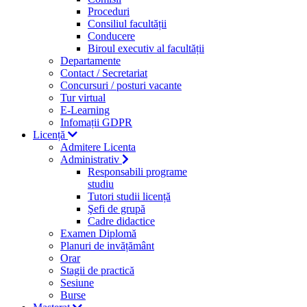
Proceduri
Consiliul facultății
Conducere
Biroul executiv al facultății
Departamente
Contact / Secretariat
Concursuri / posturi vacante
Tur virtual
E-Learning
Infomații GDPR
Licență
Admitere Licenta
Administrativ
Responsabili programe
studiu
Tutori studii licență
Şefi de grupă
Cadre didactice
Examen Diplomă
Planuri de invățământ
Orar
Stagii de practică
Sesiune
Burse