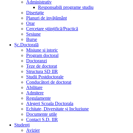
Administrativ
Responsabili programe studiu
Disertație
Planuri de invățământ
Orar
Cercetare științifică/Practică
Sesiune
Burse
Șc.Doctorală
Misiune si istoric
Program doctoral
Doctoranzi
Teze de doctorat
Structura SD IIR
Studii Postdoctorale
Conducători de doctorat
Abilitare
Admitere
Regulamente
Alegeri Scoala Doctorala
Echitate, Diversitate și Incluziune
Documente utile
Contact S.D. IIR
Studenți
Avizier