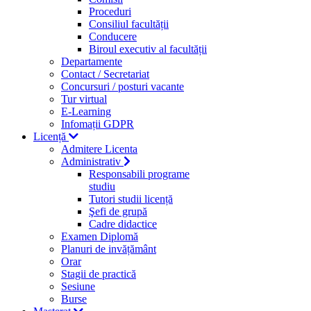
Proceduri
Consiliul facultății
Conducere
Biroul executiv al facultății
Departamente
Contact / Secretariat
Concursuri / posturi vacante
Tur virtual
E-Learning
Infomații GDPR
Licență
Admitere Licenta
Administrativ
Responsabili programe
studiu
Tutori studii licență
Şefi de grupă
Cadre didactice
Examen Diplomă
Planuri de invățământ
Orar
Stagii de practică
Sesiune
Burse