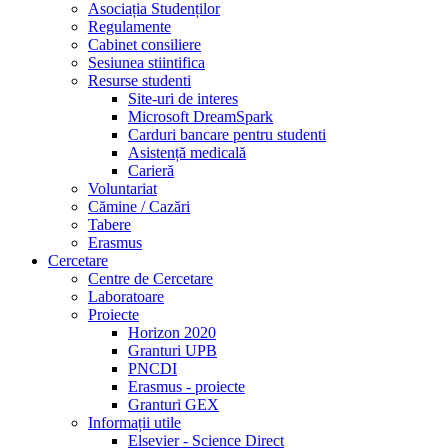
Asociația Studenților
Regulamente
Cabinet consiliere
Sesiunea stiintifica
Resurse studenti
Site-uri de interes
Microsoft DreamSpark
Carduri bancare pentru studenti
Asistență medicală
Carieră
Voluntariat
Cămine / Cazări
Tabere
Erasmus
Cercetare
Centre de Cercetare
Laboratoare
Proiecte
Horizon 2020
Granturi UPB
PNCDI
Erasmus - proiecte
Granturi GEX
Informații utile
Elsevier - Science Direct