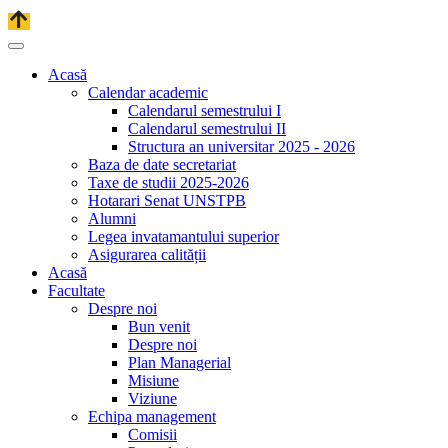
Acasă
Calendar academic
Calendarul semestrului I
Calendarul semestrului II
Structura an universitar 2025 - 2026
Baza de date secretariat
Taxe de studii 2025-2026
Hotarari Senat UNSTPB
Alumni
Legea invatamantului superior
Asigurarea calității
Acasă
Facultate
Despre noi
Bun venit
Despre noi
Plan Managerial
Misiune
Viziune
Echipa management
Comisii