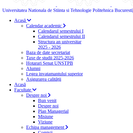
Universitatea Nationala de Stiinta si Tehnologie Politehnica Bucuresti
Acasă
Calendar academic
Calendarul semestrului I
Calendarul semestrului II
Structura an universitar
2025 - 2026
Baza de date secretariat
Taxe de studii 2025-2026
Hotarari Senat UNSTPB
Alumni
Legea invatamantului superior
Asigurarea calității
Acasă
Facultate
Despre noi
Bun venit
Despre noi
Plan Managerial
Misiune
Viziune
Echipa management
Comisii