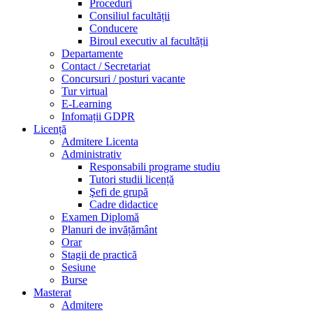
Proceduri
Consiliul facultății
Conducere
Biroul executiv al facultății
Departamente
Contact / Secretariat
Concursuri / posturi vacante
Tur virtual
E-Learning
Infomații GDPR
Licență
Admitere Licenta
Administrativ
Responsabili programe studiu
Tutori studii licență
Şefi de grupă
Cadre didactice
Examen Diplomă
Planuri de invățământ
Orar
Stagii de practică
Sesiune
Burse
Masterat
Admitere