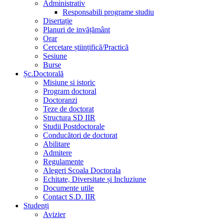
Administrativ
Responsabili programe studiu
Disertație
Planuri de invățământ
Orar
Cercetare științifică/Practică
Sesiune
Burse
Șc.Doctorală
Misiune si istoric
Program doctoral
Doctoranzi
Teze de doctorat
Structura SD IIR
Studii Postdoctorale
Conducători de doctorat
Abilitare
Admitere
Regulamente
Alegeri Scoala Doctorala
Echitate, Diversitate și Incluziune
Documente utile
Contact S.D. IIR
Studenți
Avizier