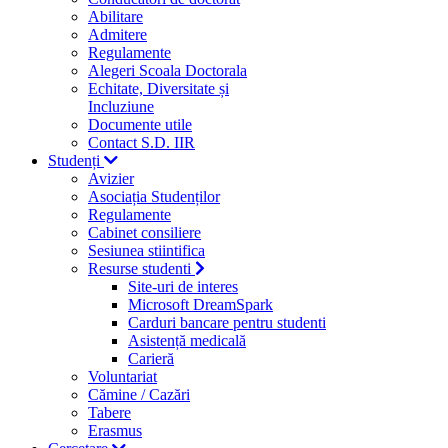
Abilitare
Admitere
Regulamente
Alegeri Scoala Doctorala
Echitate, Diversitate și
Incluziune
Documente utile
Contact S.D. IIR
Studenți
Avizier
Asociația Studenților
Regulamente
Cabinet consiliere
Sesiunea stiintifica
Resurse studenti
Site-uri de interes
Microsoft DreamSpark
Carduri bancare pentru studenti
Asistență medicală
Carieră
Voluntariat
Cămine / Cazări
Tabere
Erasmus