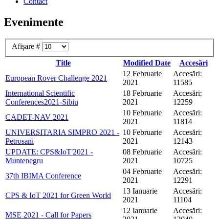
Contact
Evenimente
Afișare #
Title
Modified Date
Accesări
12 Februarie
Accesări:
European Rover Challenge 2021
2021
11585
International Scientific
18 Februarie
Accesări:
Conferences2021-Sibiu
2021
12259
10 Februarie
Accesări:
CADET-NAV 2021
2021
11814
UNIVERSITARIA SIMPRO 2021 -
10 Februarie
Accesări:
Petrosani
2021
12143
UPDATE: CPS&IoT'2021 -
08 Februarie
Accesări:
Muntenegru
2021
10725
04 Februarie
Accesări:
37th IBIMA Conference
2021
12291
13 Ianuarie
Accesări:
CPS & IoT 2021 for Green World
2021
11104
12 Ianuarie
Accesări:
MSE 2021 - Call for Papers