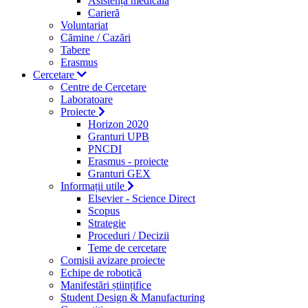
Asistență medicală
Carieră
Voluntariat
Cămine / Cazări
Tabere
Erasmus
Cercetare
Centre de Cercetare
Laboratoare
Proiecte
Horizon 2020
Granturi UPB
PNCDI
Erasmus - proiecte
Granturi GEX
Informații utile
Elsevier - Science Direct
Scopus
Strategie
Proceduri / Decizii
Teme de cercetare
Comisii avizare proiecte
Echipe de robotică
Manifestări științifice
Student Design & Manufacturing