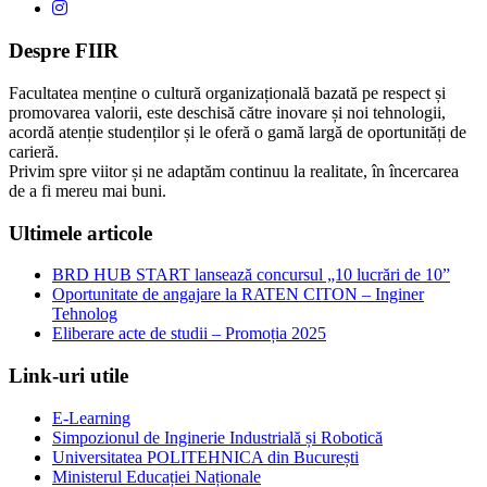
Despre FIIR
Facultatea menține o cultură organizațională bazată pe respect și
promovarea valorii, este deschisă către inovare și noi tehnologii,
acordă atenție studenților și le oferă o gamă largă de oportunități de
carieră.
Privim spre viitor și ne adaptăm continuu la realitate, în încercarea
de a fi mereu mai buni.
Ultimele articole
BRD HUB START lansează concursul „10 lucrări de 10”
Oportunitate de angajare la RATEN CITON – Inginer
Tehnolog
Eliberare acte de studii – Promoția 2025
Link-uri utile
E-Learning
Simpozionul de Inginerie Industrială și Robotică
Universitatea POLITEHNICA din București
Ministerul Educației Naționale