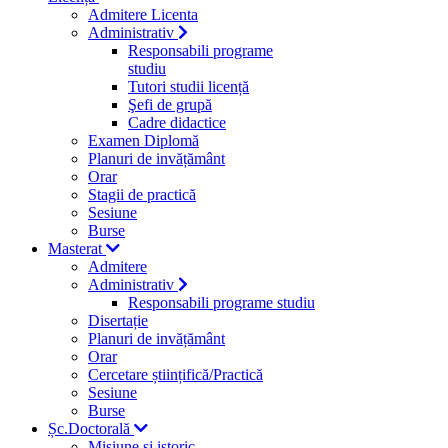
Admitere Licenta
Administrativ
Responsabili programe
studiu
Tutori studii licență
Şefi de grupă
Cadre didactice
Examen Diplomă
Planuri de invățământ
Orar
Stagii de practică
Sesiune
Burse
Masterat
Admitere
Administrativ
Responsabili programe studiu
Disertație
Planuri de invățământ
Orar
Cercetare științifică/Practică
Sesiune
Burse
Șc.Doctorală
Misiune si istoric