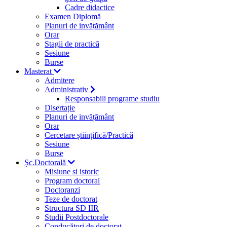
Cadre didactice
Examen Diplomă
Planuri de invățământ
Orar
Stagii de practică
Sesiune
Burse
Masterat
Admitere
Administrativ
Responsabili programe studiu
Disertație
Planuri de invățământ
Orar
Cercetare științifică/Practică
Sesiune
Burse
Șc.Doctorală
Misiune si istoric
Program doctoral
Doctoranzi
Teze de doctorat
Structura SD IIR
Studii Postdoctorale
Conducători de doctorat