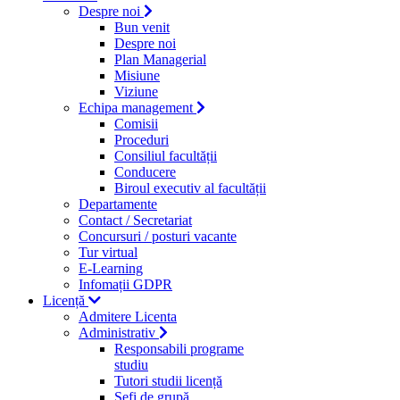
Despre noi
Bun venit
Despre noi
Plan Managerial
Misiune
Viziune
Echipa management
Comisii
Proceduri
Consiliul facultății
Conducere
Biroul executiv al facultății
Departamente
Contact / Secretariat
Concursuri / posturi vacante
Tur virtual
E-Learning
Infomații GDPR
Licență
Admitere Licenta
Administrativ
Responsabili programe
studiu
Tutori studii licență
Şefi de grupă