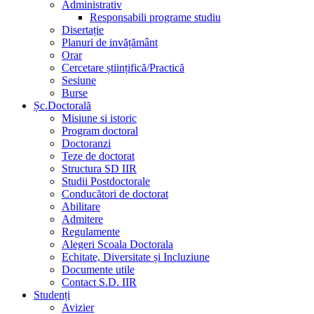
Administrativ
Responsabili programe studiu
Disertație
Planuri de invățământ
Orar
Cercetare științifică/Practică
Sesiune
Burse
Șc.Doctorală
Misiune si istoric
Program doctoral
Doctoranzi
Teze de doctorat
Structura SD IIR
Studii Postdoctorale
Conducători de doctorat
Abilitare
Admitere
Regulamente
Alegeri Scoala Doctorala
Echitate, Diversitate și Incluziune
Documente utile
Contact S.D. IIR
Studenți
Avizier