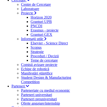
Cercetare
Centre de Cercetare
Laboratoare
Proiecte
Horizon 2020
Granturi UPB
PNCDI
Erasmus - proiecte
Granturi GEX
Informații utile
Elsevier - Science Direct
Scopus
Strategie
Proceduri / Decizii
Teme de cercetare
Comisii avizare proiecte
Echipe de robotică
Manifestări științifice
Student Design & Manufacturing
Competition
Parteneri
Parteneriate cu mediul economic
Parteneri universitari
Parteneri preuniversitari
Oferte angajare/internship