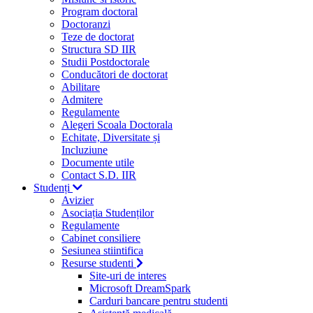
Program doctoral
Doctoranzi
Teze de doctorat
Structura SD IIR
Studii Postdoctorale
Conducători de doctorat
Abilitare
Admitere
Regulamente
Alegeri Scoala Doctorala
Echitate, Diversitate și
Incluziune
Documente utile
Contact S.D. IIR
Studenți
Avizier
Asociația Studenților
Regulamente
Cabinet consiliere
Sesiunea stiintifica
Resurse studenti
Site-uri de interes
Microsoft DreamSpark
Carduri bancare pentru studenti