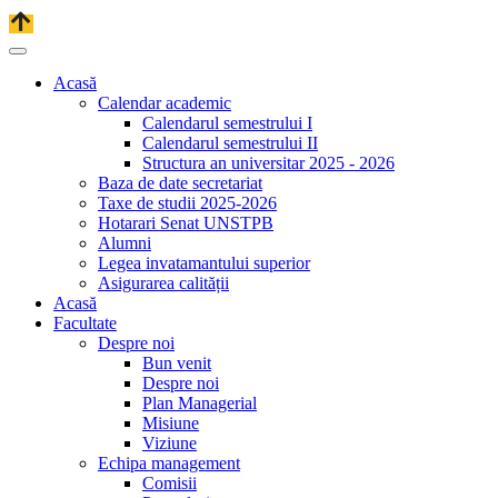
Acasă
Calendar academic
Calendarul semestrului I
Calendarul semestrului II
Structura an universitar 2025 - 2026
Baza de date secretariat
Taxe de studii 2025-2026
Hotarari Senat UNSTPB
Alumni
Legea invatamantului superior
Asigurarea calității
Acasă
Facultate
Despre noi
Bun venit
Despre noi
Plan Managerial
Misiune
Viziune
Echipa management
Comisii