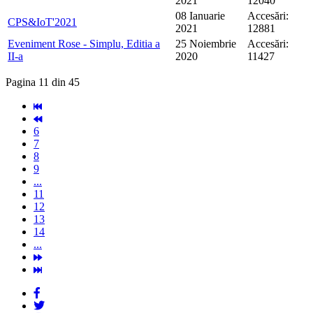
2021
12040
08 Ianuarie
Accesări:
CPS&IoT'2021
2021
12881
Eveniment Rose - Simplu, Editia a
25 Noiembrie
Accesări:
II-a
2020
11427
Pagina 11 din 45
6
7
8
9
...
11
12
13
14
...