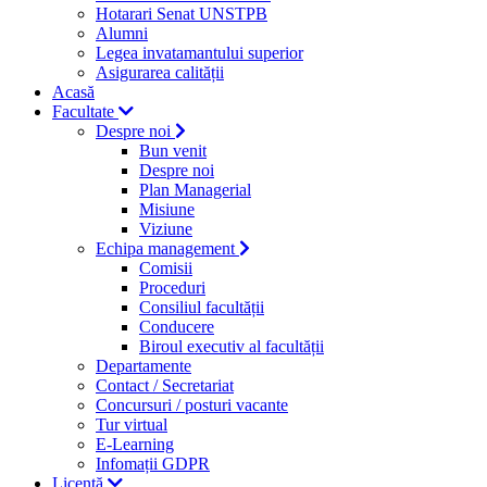
Hotarari Senat UNSTPB
Alumni
Legea invatamantului superior
Asigurarea calității
Acasă
Facultate
Despre noi
Bun venit
Despre noi
Plan Managerial
Misiune
Viziune
Echipa management
Comisii
Proceduri
Consiliul facultății
Conducere
Biroul executiv al facultății
Departamente
Contact / Secretariat
Concursuri / posturi vacante
Tur virtual
E-Learning
Infomații GDPR
Licență