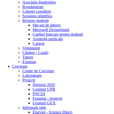
Asociația Studenților
Regulamente
Cabinet consiliere
Sesiunea stiintifica
Resurse studenti
Site-uri de interes
Microsoft DreamSpark
Carduri bancare pentru studenti
Asistență medicală
Carieră
Voluntariat
Cămine / Cazări
Tabere
Erasmus
Cercetare
Centre de Cercetare
Laboratoare
Proiecte
Horizon 2020
Granturi UPB
PNCDI
Erasmus - proiecte
Granturi GEX
Informații utile
Elsevier - Science Direct