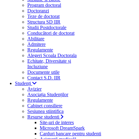
Program doctoral
Doctoranzi
Teze de doctorat
Structura SD IIR
Studii Postdoctorale
Conducători de doctorat
Abilitare
Admitere
Regulamente
Alegeri Scoala Doctorala
Echitate, Diversitate și
Incluziune
Documente utile
Contact S.D. IIR
Studenți
Avizier
Asociația Studenților
Regulamente
Cabinet consiliere
Sesiunea stiintifica
Resurse studenti
Site-uri de interes
Microsoft DreamSpark
Carduri bancare pentru studenti