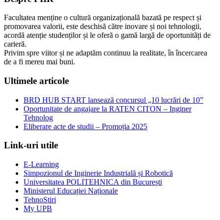
Facultatea menține o cultură organizațională bazată pe respect și
promovarea valorii, este deschisă către inovare și noi tehnologii,
acordă atenție studenților și le oferă o gamă largă de oportunități de
carieră.
Privim spre viitor și ne adaptăm continuu la realitate, în încercarea
de a fi mereu mai buni.
Ultimele articole
BRD HUB START lansează concursul „10 lucrări de 10”
Oportunitate de angajare la RATEN CITON – Inginer
Tehnolog
Eliberare acte de studii – Promoția 2025
Link-uri utile
E-Learning
Simpozionul de Inginerie Industrială și Robotică
Universitatea POLITEHNICA din București
Ministerul Educației Naționale
TehnoStiri
My UPB