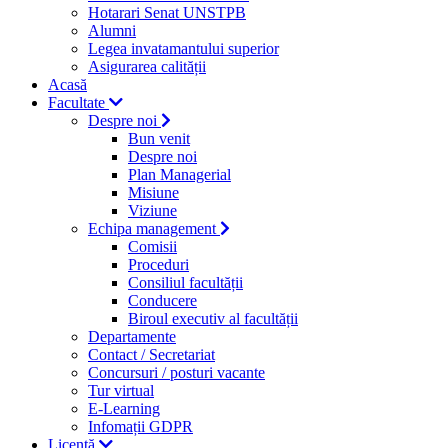
Hotarari Senat UNSTPB
Alumni
Legea invatamantului superior
Asigurarea calității
Acasă
Facultate
Despre noi
Bun venit
Despre noi
Plan Managerial
Misiune
Viziune
Echipa management
Comisii
Proceduri
Consiliul facultății
Conducere
Biroul executiv al facultății
Departamente
Contact / Secretariat
Concursuri / posturi vacante
Tur virtual
E-Learning
Infomații GDPR
Licență