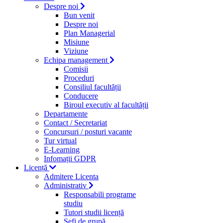
Despre noi
Bun venit
Despre noi
Plan Managerial
Misiune
Viziune
Echipa management
Comisii
Proceduri
Consiliul facultății
Conducere
Biroul executiv al facultății
Departamente
Contact / Secretariat
Concursuri / posturi vacante
Tur virtual
E-Learning
Infomații GDPR
Licență
Admitere Licenta
Administrativ
Responsabili programe
studiu
Tutori studii licență
Şefi de grupă