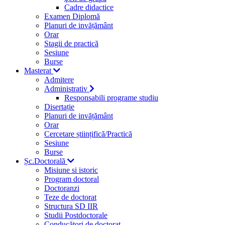
Cadre didactice
Examen Diplomă
Planuri de invățământ
Orar
Stagii de practică
Sesiune
Burse
Masterat
Admitere
Administrativ
Responsabili programe studiu
Disertație
Planuri de invățământ
Orar
Cercetare științifică/Practică
Sesiune
Burse
Șc.Doctorală
Misiune si istoric
Program doctoral
Doctoranzi
Teze de doctorat
Structura SD IIR
Studii Postdoctorale
Conducători de doctorat