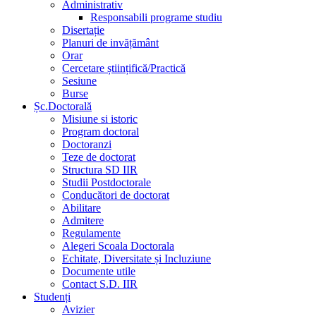
Administrativ
Responsabili programe studiu
Disertație
Planuri de invățământ
Orar
Cercetare științifică/Practică
Sesiune
Burse
Șc.Doctorală
Misiune si istoric
Program doctoral
Doctoranzi
Teze de doctorat
Structura SD IIR
Studii Postdoctorale
Conducători de doctorat
Abilitare
Admitere
Regulamente
Alegeri Scoala Doctorala
Echitate, Diversitate și Incluziune
Documente utile
Contact S.D. IIR
Studenți
Avizier