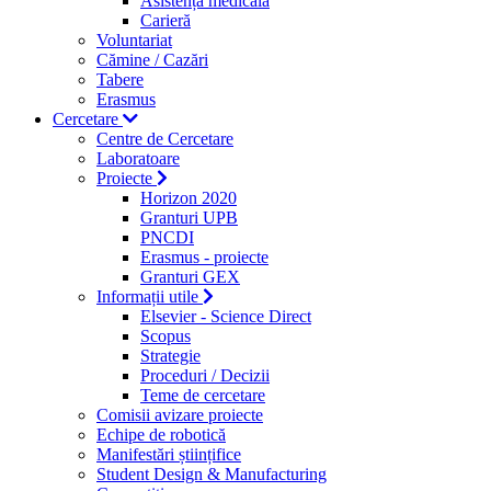
Asistență medicală
Carieră
Voluntariat
Cămine / Cazări
Tabere
Erasmus
Cercetare
Centre de Cercetare
Laboratoare
Proiecte
Horizon 2020
Granturi UPB
PNCDI
Erasmus - proiecte
Granturi GEX
Informații utile
Elsevier - Science Direct
Scopus
Strategie
Proceduri / Decizii
Teme de cercetare
Comisii avizare proiecte
Echipe de robotică
Manifestări științifice
Student Design & Manufacturing