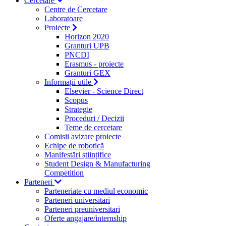
Cercetare
Centre de Cercetare
Laboratoare
Proiecte
Horizon 2020
Granturi UPB
PNCDI
Erasmus - proiecte
Granturi GEX
Informații utile
Elsevier - Science Direct
Scopus
Strategie
Proceduri / Decizii
Teme de cercetare
Comisii avizare proiecte
Echipe de robotică
Manifestări științifice
Student Design & Manufacturing
Competition
Parteneri
Parteneriate cu mediul economic
Parteneri universitari
Parteneri preuniversitari
Oferte angajare/internship