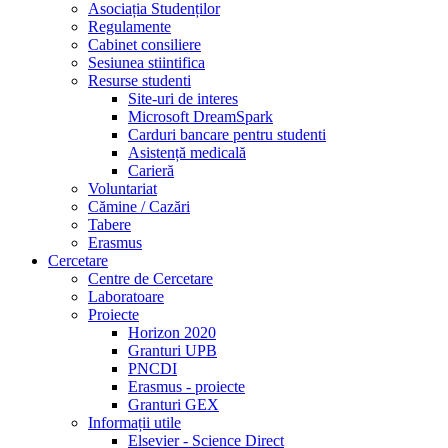
Asociația Studenților
Regulamente
Cabinet consiliere
Sesiunea stiintifica
Resurse studenti
Site-uri de interes
Microsoft DreamSpark
Carduri bancare pentru studenti
Asistență medicală
Carieră
Voluntariat
Cămine / Cazări
Tabere
Erasmus
Cercetare
Centre de Cercetare
Laboratoare
Proiecte
Horizon 2020
Granturi UPB
PNCDI
Erasmus - proiecte
Granturi GEX
Informații utile
Elsevier - Science Direct