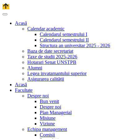
Acasă
Calendar academic
Calendarul semestrului I
Calendarul semestrului II
Structura an universitar 2025 - 2026
Baza de date secretariat
Taxe de studii 2025-2026
Hotarari Senat UNSTPB
Alumni
Legea invatamantului superior
Asigurarea calității
Acasă
Facultate
Despre noi
Bun venit
Despre noi
Plan Managerial
Misiune
Viziune
Echipa management
Comisii