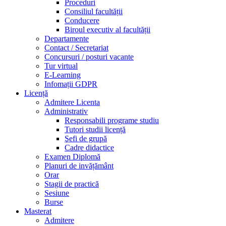
Proceduri
Consiliul facultății
Conducere
Biroul executiv al facultății
Departamente
Contact / Secretariat
Concursuri / posturi vacante
Tur virtual
E-Learning
Infomații GDPR
Licență
Admitere Licenta
Administrativ
Responsabili programe studiu
Tutori studii licență
Şefi de grupă
Cadre didactice
Examen Diplomă
Planuri de invățământ
Orar
Stagii de practică
Sesiune
Burse
Masterat
Admitere