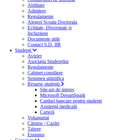
Abilitare
Admitere
Regulamente
Alegeri Scoala Doctorala
Echitate, Diversitate și
Incluziune
Documente utile
Contact S.D. IIR
Studenți
Avizier
Asociația Studenților
Regulamente
Cabinet consiliere
Sesiunea stiintifica
Resurse studenti
Site-uri de interes
Microsoft DreamSpark
Carduri bancare pentru studenti
Asistență medicală
Carieră
Voluntariat
Cămine / Cazări
Tabere
Erasmus