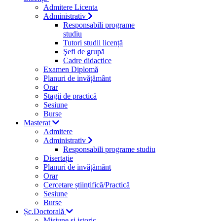
Admitere Licenta
Administrativ
Responsabili programe
studiu
Tutori studii licență
Şefi de grupă
Cadre didactice
Examen Diplomă
Planuri de invățământ
Orar
Stagii de practică
Sesiune
Burse
Masterat
Admitere
Administrativ
Responsabili programe studiu
Disertație
Planuri de invățământ
Orar
Cercetare științifică/Practică
Sesiune
Burse
Șc.Doctorală
Misiune si istoric