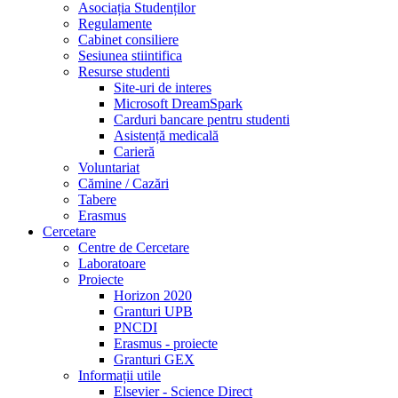
Asociația Studenților
Regulamente
Cabinet consiliere
Sesiunea stiintifica
Resurse studenti
Site-uri de interes
Microsoft DreamSpark
Carduri bancare pentru studenti
Asistență medicală
Carieră
Voluntariat
Cămine / Cazări
Tabere
Erasmus
Cercetare
Centre de Cercetare
Laboratoare
Proiecte
Horizon 2020
Granturi UPB
PNCDI
Erasmus - proiecte
Granturi GEX
Informații utile
Elsevier - Science Direct