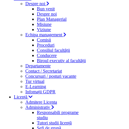
Despre noi
Bun venit
Despre noi
Plan Managerial
Misiune
Viziune
Echipa management
Comisii
Proceduri
Consiliul facultății
Conducere
Biroul executiv al facultății
Departamente
Contact / Secretariat
Concursuri / posturi vacante
Tur virtual
E-Learning
Infomații GDPR
Licență
Admitere Licenta
Administrativ
Responsabili programe
studiu
Tutori studii licență
Şefi de grupă