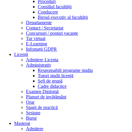
Proceduri
Consiliul facultății
Conducere
Biroul executiv al facultății
Departamente
Contact / Secretariat
Concursuri / posturi vacante
Tur virtual
E-Learning
Infomații GDPR
Licență
Admitere Licenta
Administrativ
Responsabili programe studiu
Tutori studii licență
Şefi de grupă
Cadre didactice
Examen Diplomă
Planuri de invățământ
Orar
Stagii de practică
Sesiune
Burse
Masterat
Admitere