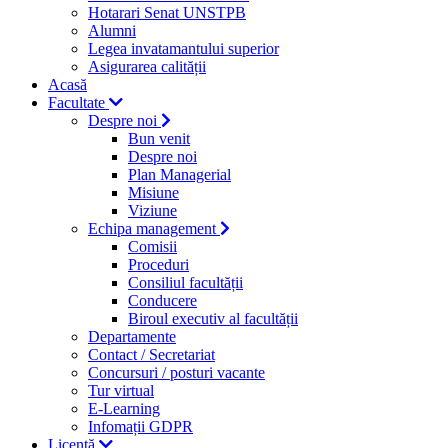
Hotarari Senat UNSTPB
Alumni
Legea invatamantului superior
Asigurarea calității
Acasă
Facultate
Despre noi
Bun venit
Despre noi
Plan Managerial
Misiune
Viziune
Echipa management
Comisii
Proceduri
Consiliul facultății
Conducere
Biroul executiv al facultății
Departamente
Contact / Secretariat
Concursuri / posturi vacante
Tur virtual
E-Learning
Infomații GDPR
Licență