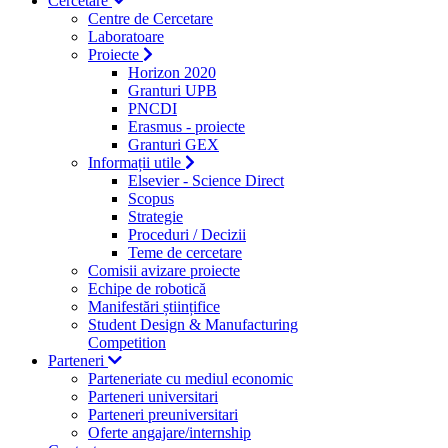
Cercetare
Centre de Cercetare
Laboratoare
Proiecte
Horizon 2020
Granturi UPB
PNCDI
Erasmus - proiecte
Granturi GEX
Informații utile
Elsevier - Science Direct
Scopus
Strategie
Proceduri / Decizii
Teme de cercetare
Comisii avizare proiecte
Echipe de robotică
Manifestări științifice
Student Design & Manufacturing
Competition
Parteneri
Parteneriate cu mediul economic
Parteneri universitari
Parteneri preuniversitari
Oferte angajare/internship