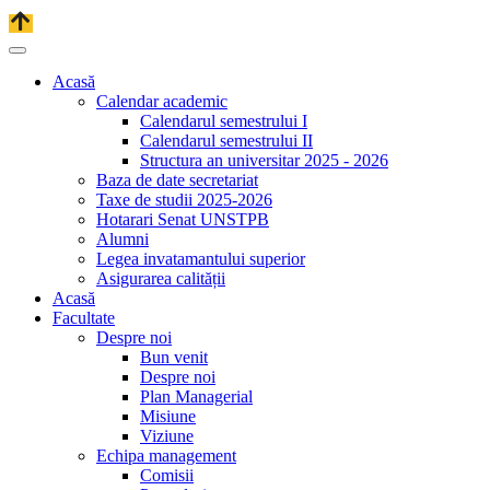
Acasă
Calendar academic
Calendarul semestrului I
Calendarul semestrului II
Structura an universitar 2025 - 2026
Baza de date secretariat
Taxe de studii 2025-2026
Hotarari Senat UNSTPB
Alumni
Legea invatamantului superior
Asigurarea calității
Acasă
Facultate
Despre noi
Bun venit
Despre noi
Plan Managerial
Misiune
Viziune
Echipa management
Comisii