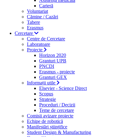
Asistență medicală
Carieră
Voluntariat
Cămine / Cazări
Tabere
Erasmus
Cercetare
Centre de Cercetare
Laboratoare
Proiecte
Horizon 2020
Granturi UPB
PNCDI
Erasmus - proiecte
Granturi GEX
Informații utile
Elsevier - Science Direct
Scopus
Strategie
Proceduri / Decizii
Teme de cercetare
Comisii avizare proiecte
Echipe de robotică
Manifestări științifice
Student Design & Manufacturing