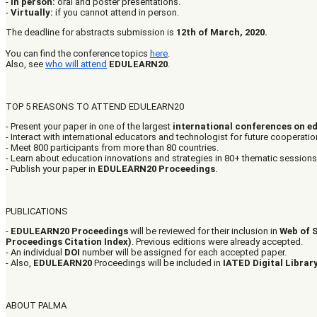
-
In person:
oral and poster presentations.
-
Virtually:
if you cannot attend in person.
The deadline for abstracts submission is
12th of March, 2020.
You can find the conference topics
here
.
Also, see
who will attend
EDULEARN20
.
TOP 5 REASONS TO ATTEND EDULEARN20
- Present your paper in one of the largest
international conferences on e
- Interact with international educators and technologist for future cooperatio
- Meet 800 participants from more than 80 countries.
- Learn about education innovations and strategies in 80+ thematic sessions
- Publish your paper in
EDULEARN20 Proceedings
.
PUBLICATIONS
-
EDULEARN20 Proceedings
will be reviewed for their inclusion in
Web of 
Proceedings Citation Index)
. Previous editions were already accepted.
- An individual
DOI
number will be assigned for each accepted paper.
- Also,
EDULEARN20
Proceedings will be included in
IATED Digital Librar
ABOUT PALMA