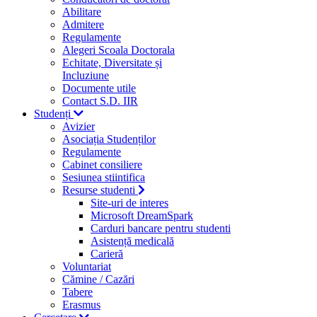
Abilitare
Admitere
Regulamente
Alegeri Scoala Doctorala
Echitate, Diversitate și
Incluziune
Documente utile
Contact S.D. IIR
Studenți
Avizier
Asociația Studenților
Regulamente
Cabinet consiliere
Sesiunea stiintifica
Resurse studenti
Site-uri de interes
Microsoft DreamSpark
Carduri bancare pentru studenti
Asistență medicală
Carieră
Voluntariat
Cămine / Cazări
Tabere
Erasmus