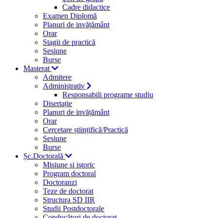
Cadre didactice
Examen Diplomă
Planuri de invățământ
Orar
Stagii de practică
Sesiune
Burse
Masterat
Admitere
Administrativ
Responsabili programe studiu
Disertație
Planuri de invățământ
Orar
Cercetare științifică/Practică
Sesiune
Burse
Șc.Doctorală
Misiune si istoric
Program doctoral
Doctoranzi
Teze de doctorat
Structura SD IIR
Studii Postdoctorale
Conducători de doctorat