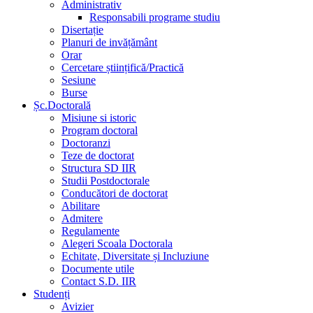
Administrativ
Responsabili programe studiu
Disertație
Planuri de invățământ
Orar
Cercetare științifică/Practică
Sesiune
Burse
Șc.Doctorală
Misiune si istoric
Program doctoral
Doctoranzi
Teze de doctorat
Structura SD IIR
Studii Postdoctorale
Conducători de doctorat
Abilitare
Admitere
Regulamente
Alegeri Scoala Doctorala
Echitate, Diversitate și Incluziune
Documente utile
Contact S.D. IIR
Studenți
Avizier