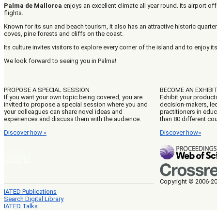
Palma de Mallorca
enjoys an excellent climate all year round. Its airport of
flights.
Known for its sun and beach tourism, it also has an attractive historic quarte
coves, pine forests and cliffs on the coast.
Its culture invites visitors to explore every corner of the island and to enjoy 
We look forward to seeing you in Palma!
PROPOSE A SPECIAL SESSION
BECOME AN EXHIBI
If you want your own topic being covered, you are
Exhibit your product
invited to propose a special session where you and
decision-makers, lec
your colleagues can share novel ideas and
practitioners in edu
experiences and discuss them with the audience.
than 80 different cou
Discover how »
Discover how»
Copyright © 2006-202
IATED Publications
Search Digital Library
IATED Talks