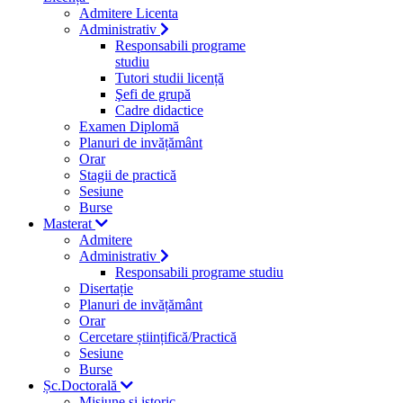
Admitere Licenta
Administrativ
Responsabili programe
studiu
Tutori studii licență
Şefi de grupă
Cadre didactice
Examen Diplomă
Planuri de invățământ
Orar
Stagii de practică
Sesiune
Burse
Masterat
Admitere
Administrativ
Responsabili programe studiu
Disertație
Planuri de invățământ
Orar
Cercetare științifică/Practică
Sesiune
Burse
Șc.Doctorală
Misiune si istoric