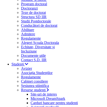
Program doctoral
Doctoranzi
Teze de doctorat
Structura SD IIR
Studii Postdoctorale
Conducători de doctorat
Abilitare
Admitere
Regulamente
Alegeri Scoala Doctorala
Echitate, Diversitate și
Incluziune
Documente utile
Contact S.D. IIR
Studenți
Avizier
Asociația Studenților
Regulamente
Cabinet consiliere
Sesiunea stiintifica
Resurse studenti
Site-uri de interes
Microsoft DreamSpark
Carduri bancare pentru studenti