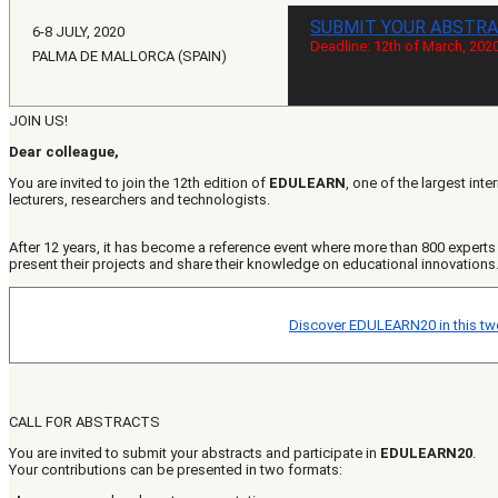
SUBMIT YOUR ABSTRA
6-8 JULY, 2020
Deadline: 12th of March, 202
PALMA DE MALLORCA (SPAIN)
JOIN US!
Dear colleague,
You are invited to join the 12th edition of
EDULEARN
, one of the largest int
lecturers, researchers and technologists.
After 12 years, it has become a reference event where more than 800 experts
present their projects and share their knowledge on educational innovations
Discover EDULEARN20 in this tw
CALL FOR ABSTRACTS
You are invited to submit your abstracts and participate in
EDULEARN20
.
Your contributions can be presented in two formats: