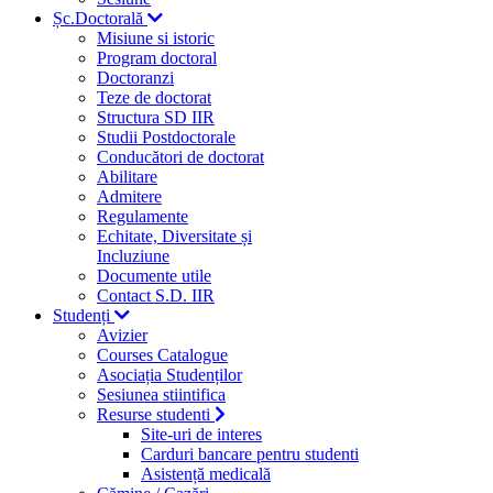
Șc.Doctorală
Misiune si istoric
Program doctoral
Doctoranzi
Teze de doctorat
Structura SD IIR
Studii Postdoctorale
Conducători de doctorat
Abilitare
Admitere
Regulamente
Echitate, Diversitate și
Incluziune
Documente utile
Contact S.D. IIR
Studenți
Avizier
Courses Catalogue
Asociația Studenților
Sesiunea stiintifica
Resurse studenti
Site-uri de interes
Carduri bancare pentru studenti
Asistență medicală