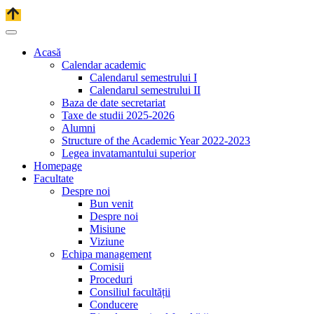
Acasă
Calendar academic
Calendarul semestrului I
Calendarul semestrului II
Baza de date secretariat
Taxe de studii 2025-2026
Alumni
Structure of the Academic Year 2022-2023
Legea invatamantului superior
Homepage
Facultate
Despre noi
Bun venit
Despre noi
Misiune
Viziune
Echipa management
Comisii
Proceduri
Consiliul facultății
Conducere