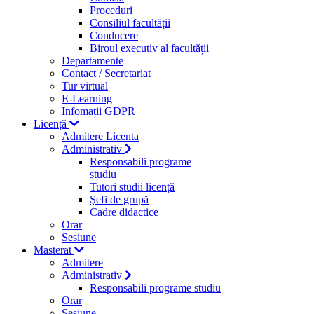
Proceduri
Consiliul facultății
Conducere
Biroul executiv al facultății
Departamente
Contact / Secretariat
Tur virtual
E-Learning
Infomații GDPR
Licență
Admitere Licenta
Administrativ
Responsabili programe
studiu
Tutori studii licență
Şefi de grupă
Cadre didactice
Orar
Sesiune
Masterat
Admitere
Administrativ
Responsabili programe studiu
Orar
Sesiune