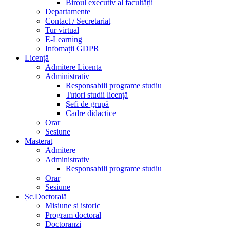
Biroul executiv al facultății
Departamente
Contact / Secretariat
Tur virtual
E-Learning
Infomații GDPR
Licență
Admitere Licenta
Administrativ
Responsabili programe studiu
Tutori studii licență
Şefi de grupă
Cadre didactice
Orar
Sesiune
Masterat
Admitere
Administrativ
Responsabili programe studiu
Orar
Sesiune
Șc.Doctorală
Misiune si istoric
Program doctoral
Doctoranzi