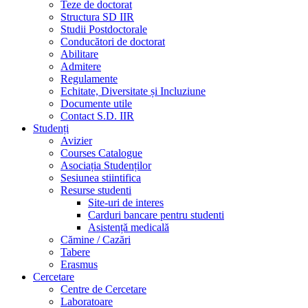
Teze de doctorat
Structura SD IIR
Studii Postdoctorale
Conducători de doctorat
Abilitare
Admitere
Regulamente
Echitate, Diversitate și Incluziune
Documente utile
Contact S.D. IIR
Studenți
Avizier
Courses Catalogue
Asociația Studenților
Sesiunea stiintifica
Resurse studenti
Site-uri de interes
Carduri bancare pentru studenti
Asistență medicală
Cămine / Cazări
Tabere
Erasmus
Cercetare
Centre de Cercetare
Laboratoare