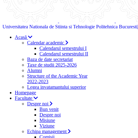
Universitatea Nationala de Stiinta si Tehnologie Politehnica Bucuresti
Acasă
Calendar academic
Calendarul semestrului I
Calendarul semestrului II
Baza de date secretariat
Taxe de studii 2025-2026
Alumni
Structure of the Academic Year
2022-2023
Legea invatamantului superior
Homepage
Facultate
Despre noi
Bun venit
Despre noi
Misiune
Viziune
Echipa management
Comisii