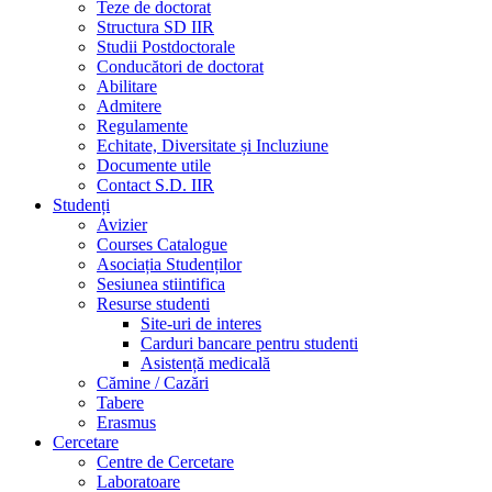
Teze de doctorat
Structura SD IIR
Studii Postdoctorale
Conducători de doctorat
Abilitare
Admitere
Regulamente
Echitate, Diversitate și Incluziune
Documente utile
Contact S.D. IIR
Studenți
Avizier
Courses Catalogue
Asociația Studenților
Sesiunea stiintifica
Resurse studenti
Site-uri de interes
Carduri bancare pentru studenti
Asistență medicală
Cămine / Cazări
Tabere
Erasmus
Cercetare
Centre de Cercetare
Laboratoare