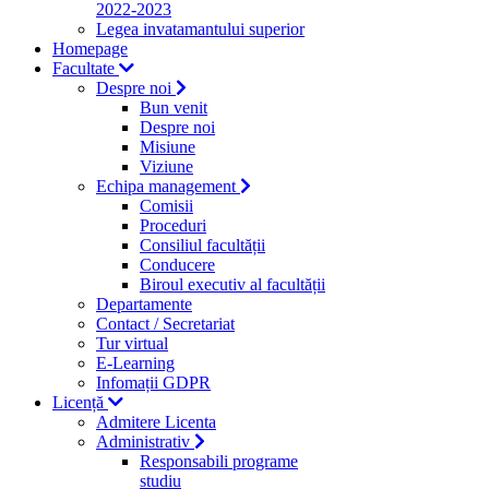
2022-2023
Legea invatamantului superior
Homepage
Facultate
Despre noi
Bun venit
Despre noi
Misiune
Viziune
Echipa management
Comisii
Proceduri
Consiliul facultății
Conducere
Biroul executiv al facultății
Departamente
Contact / Secretariat
Tur virtual
E-Learning
Infomații GDPR
Licență
Admitere Licenta
Administrativ
Responsabili programe
studiu