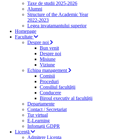
Taxe de studii 2025-2026
Alumni
Structure of the Academic Year
2022-2023
Legea invatamantului superior
Homepage
Facultate
Despre noi
Bun venit
Despre noi
Misiune
Viziune
Echipa management
Comisii
Proceduri
Consiliul facultății
Conducere
Biroul executiv al facultății
Departamente
Contact / Secretariat
Tur virtual
E-Learning
Infomații GDPR
Licență
Admitere Licenta