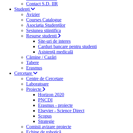
Contact S.D. IIR
Studenți
Avizier
Courses Catalogue
Asociația Studenților
Sesiunea stiintifica
Resurse studenti
Site-uri de interes
Carduri bancare pentru studenti
Asistență medicală
Cămine / Cazări
Tabere
Erasmus
Cercetare
Centre de Cercetare
Laboratoare
Proiecte
Horizon 2020
PNCDI
Erasmus - proiecte
Elsevier - Science Direct
Scopus
Strategie
Comisii avizare proiecte
Echipe de robotică