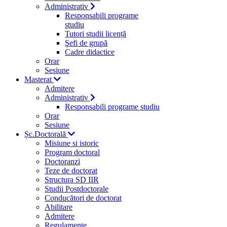
Administrativ
Responsabili programe
studiu
Tutori studii licență
Şefi de grupă
Cadre didactice
Orar
Sesiune
Masterat
Admitere
Administrativ
Responsabili programe studiu
Orar
Sesiune
Șc.Doctorală
Misiune si istoric
Program doctoral
Doctoranzi
Teze de doctorat
Structura SD IIR
Studii Postdoctorale
Conducători de doctorat
Abilitare
Admitere
Regulamente