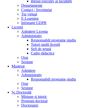
Biroul executiv al facultății
Departamente
Contact / Secretariat
Tur virtual
E-Learning
Infomații GDPR
Licență
Admitere Licenta
Administrativ
Responsabili programe studiu
Tutori studii licență
Şefi de grupă
Cadre didactice
Orar
Sesiune
Masterat
Admitere
Administrativ
Responsabili programe studiu
Orar
Sesiune
Șc.Doctorală
Misiune si istoric
Program doctoral
Doctoranzi