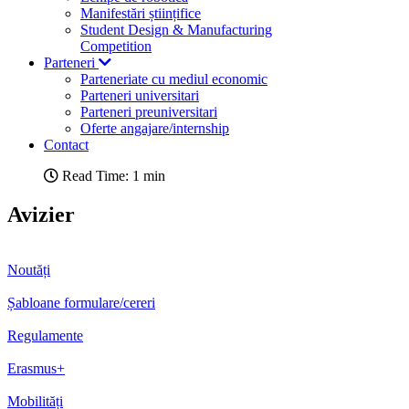
Manifestări științifice
Student Design & Manufacturing
Competition
Parteneri
Parteneriate cu mediul economic
Parteneri universitari
Parteneri preuniversitari
Oferte angajare/internship
Contact
Read Time: 1 min
Avizier
Noutăți
Șabloane formulare/cereri
Regulamente
Erasmus+
Mobilități