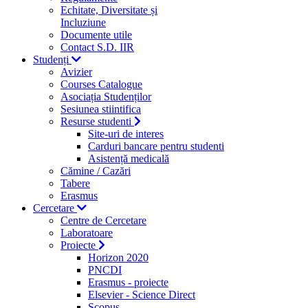
Echitate, Diversitate și
Incluziune
Documente utile
Contact S.D. IIR
Studenți
Avizier
Courses Catalogue
Asociația Studenților
Sesiunea stiintifica
Resurse studenti
Site-uri de interes
Carduri bancare pentru studenti
Asistență medicală
Cămine / Cazări
Tabere
Erasmus
Cercetare
Centre de Cercetare
Laboratoare
Proiecte
Horizon 2020
PNCDI
Erasmus - proiecte
Elsevier - Science Direct
Scopus