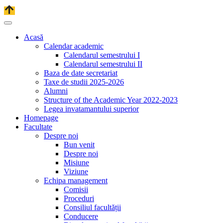
Acasă
Calendar academic
Calendarul semestrului I
Calendarul semestrului II
Baza de date secretariat
Taxe de studii 2025-2026
Alumni
Structure of the Academic Year 2022-2023
Legea invatamantului superior
Homepage
Facultate
Despre noi
Bun venit
Despre noi
Misiune
Viziune
Echipa management
Comisii
Proceduri
Consiliul facultății
Conducere