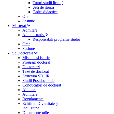
Tutori studii licență
Şefi de grupă
Cadre didactice
Orar
Sesiune
Masterat
Admitere
Administrativ
Responsabili programe studiu
Orar
Sesiune
Șc.Doctorală
Misiune si istoric
Program doctoral
Doctoranzi
Teze de doctorat
Structura SD IIR
Studii Postdoctorale
Conducători de doctorat
Abilitare
Admitere
Regulamente
Echitate, Diversitate și
Incluziune
Documente utile