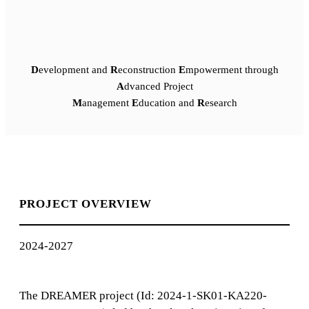
D
evelopment and
R
econstruction
E
mpowerment through
A
dvanced Project
M
anagement
E
ducation and
R
esearch
PROJECT OVERVIEW
2024-2027
The DREAMER project (Id: 2024-1-SK01-KA220-