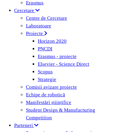
Erasmus
Cercetare
Centre de Cercetare
Laboratoare
Proiecte
Horizon 2020
PNCDI
Erasmus - proiecte
Elsevier - Science Direct
Scopus
Strategie
Comisii avizare proiecte
Echipe de robotică
Manifestări științifice
Student Design & Manufacturing
Competition
Parteneri