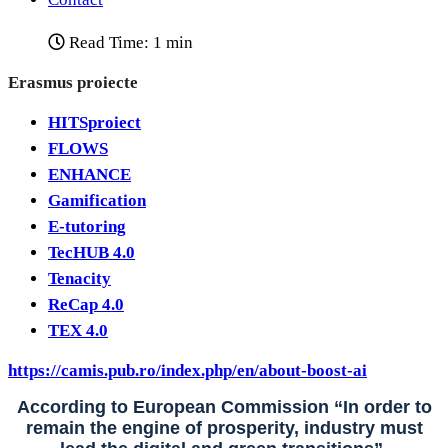
Read Time: 1 min
Erasmus proiecte
HITSproiect
FLOWS
ENHANCE
Gamification
E-tutoring
TecHUB 4.0
Tenacity
ReCap 4.0
TEX 4.0
https://camis.pub.ro/index.php/en/about-boost-ai
According to European Commission “In order to
remain the engine of prosperity, industry must