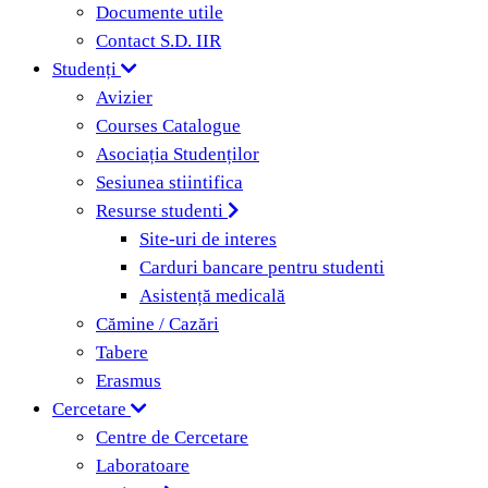
Documente utile
Contact S.D. IIR
Studenți
Avizier
Courses Catalogue
Asociația Studenților
Sesiunea stiintifica
Resurse studenti
Site-uri de interes
Carduri bancare pentru studenti
Asistență medicală
Cămine / Cazări
Tabere
Erasmus
Cercetare
Centre de Cercetare
Laboratoare