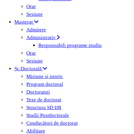
Orar
Sesiune
Masterat
Admitere
Administrativ
Responsabili programe studiu
Orar
Sesiune
Șc.Doctorală
Misiune si istoric
Program doctoral
Doctoranzi
Teze de doctorat
Structura SD IIR
Studii Postdoctorale
Conducători de doctorat
Abilitare