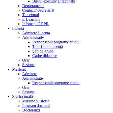
Biroul executiv al facultății
Departamente
Contact / Secretariat
Tur virtual
E-Learning
Infomații GDPR
Licență
Admitere Licenta
Administrativ
Responsabili programe studiu
Tutori studii licență
Şefi de grupă
Cadre didactice
Orar
Sesiune
Masterat
Admitere
Administrativ
Responsabili programe studiu
Orar
Sesiune
Șc.Doctorală
Misiune si istoric
Program doctoral
Doctoranzi