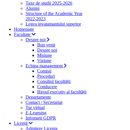
Taxe de studii 2025-2026
Alumni
Structure of the Academic Year
2022-2023
Legea invatamantului superior
Homepage
Facultate
Despre noi
Bun venit
Despre noi
Misiune
Viziune
Echipa management
Comisii
Proceduri
Consiliul facultății
Conducere
Biroul executiv al facultății
Departamente
Contact / Secretariat
Tur virtual
E-Learning
Infomații GDPR
Licență
Admitere Licenta