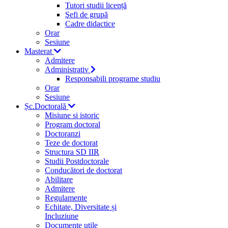
Tutori studii licență
Şefi de grupă
Cadre didactice
Orar
Sesiune
Masterat
Admitere
Administrativ
Responsabili programe studiu
Orar
Sesiune
Șc.Doctorală
Misiune si istoric
Program doctoral
Doctoranzi
Teze de doctorat
Structura SD IIR
Studii Postdoctorale
Conducători de doctorat
Abilitare
Admitere
Regulamente
Echitate, Diversitate și
Incluziune
Documente utile