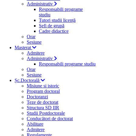
Administrativ
Responsabili programe
studiu
Tutori studii licență
Şefi de grupă
Cadre didactice
Orar
Sesiune
Masterat
Admitere
Administrativ
Responsabili programe studiu
Orar
Sesiune
Șc.Doctorală
Misiune si istoric
Program doctoral
Doctoranzi
Teze de doctorat
Structura SD IIR
Studii Postdoctorale
Conducători de doctorat
Abilitare
Admitere
Regulamente