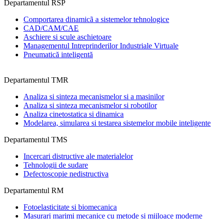
Departamentul RSP
Comportarea dinamicã a sistemelor tehnologice
CAD/CAM/CAE
Aschiere si scule aschietoare
Managementul Intreprinderilor Industriale Virtuale
Pneumatică inteligentă
Departamentul TMR
Analiza si sinteza mecanismelor si a masinilor
Analiza si sinteza mecanismelor si robotilor
Analiza cinetostatica si dinamica
Modelarea, simularea si testarea sistemelor mobile inteligente
Departamentul TMS
Incercari distructive ale materialelor
Tehnologii de sudare
Defectoscopie nedistructiva
Departamentul RM
Fotoelasticitate si biomecanica
Masurari marimi mecanice cu metode si mijloace moderne