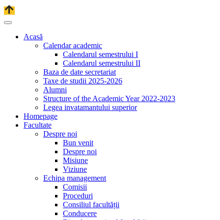
Acasă
Calendar academic
Calendarul semestrului I
Calendarul semestrului II
Baza de date secretariat
Taxe de studii 2025-2026
Alumni
Structure of the Academic Year 2022-2023
Legea invatamantului superior
Homepage
Facultate
Despre noi
Bun venit
Despre noi
Misiune
Viziune
Echipa management
Comisii
Proceduri
Consiliul facultății
Conducere