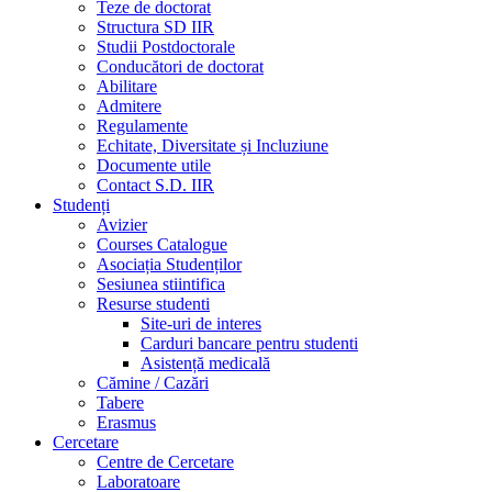
Teze de doctorat
Structura SD IIR
Studii Postdoctorale
Conducători de doctorat
Abilitare
Admitere
Regulamente
Echitate, Diversitate și Incluziune
Documente utile
Contact S.D. IIR
Studenți
Avizier
Courses Catalogue
Asociația Studenților
Sesiunea stiintifica
Resurse studenti
Site-uri de interes
Carduri bancare pentru studenti
Asistență medicală
Cămine / Cazări
Tabere
Erasmus
Cercetare
Centre de Cercetare
Laboratoare