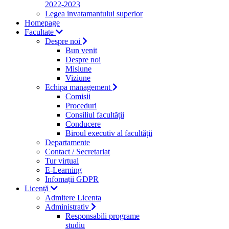
2022-2023
Legea invatamantului superior
Homepage
Facultate
Despre noi
Bun venit
Despre noi
Misiune
Viziune
Echipa management
Comisii
Proceduri
Consiliul facultății
Conducere
Biroul executiv al facultății
Departamente
Contact / Secretariat
Tur virtual
E-Learning
Infomații GDPR
Licență
Admitere Licenta
Administrativ
Responsabili programe
studiu