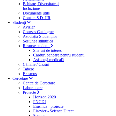
Echitate, Diversitate și
Incluziune
Documente utile
Contact S.D. IIR
Studenți
Avizier
Courses Catalogue
Asociația Studenților
Sesiunea stiintifica
Resurse studenti
Site-uri de interes
Carduri bancare pentru studenti
Asistență medicală
Cămine / Cazări
Tabere
Erasmus
Cercetare
Centre de Cercetare
Laboratoare
Proiecte
Horizon 2020
PNCDI
Erasmus - proiecte
Elsevier - Science Direct
Scopus