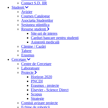
Contact S.D. IIR
Studenți
Avizier
Courses Catalogue
Asociația Studenților
Sesiunea stiintifica
Resurse studenti
Site-uri de interes
Carduri bancare pentru studenti
Asistență medicală
Cămine / Cazări
Tabere
Erasmus
Cercetare
Centre de Cercetare
Laboratoare
Proiecte
Horizon 2020
PNCDI
Erasmus - proiecte
Elsevier - Science Direct
Scopus
Strategie
Comisii avizare proiecte
Echipe de robotică