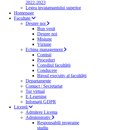
2022-2023
Legea invatamantului superior
Homepage
Facultate
Despre noi
Bun venit
Despre noi
Misiune
Viziune
Echipa management
Comisii
Proceduri
Consiliul facultății
Conducere
Biroul executiv al facultății
Departamente
Contact / Secretariat
Tur virtual
E-Learning
Infomații GDPR
Licență
Admitere Licenta
Administrativ
Responsabili programe
studiu