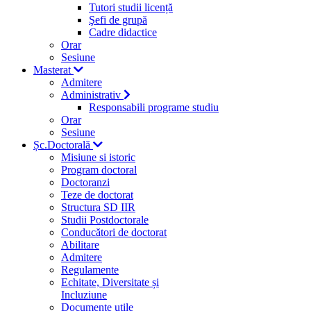
Tutori studii licență
Şefi de grupă
Cadre didactice
Orar
Sesiune
Masterat
Admitere
Administrativ
Responsabili programe studiu
Orar
Sesiune
Șc.Doctorală
Misiune si istoric
Program doctoral
Doctoranzi
Teze de doctorat
Structura SD IIR
Studii Postdoctorale
Conducători de doctorat
Abilitare
Admitere
Regulamente
Echitate, Diversitate și
Incluziune
Documente utile