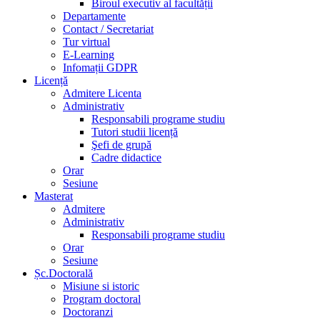
Biroul executiv al facultății
Departamente
Contact / Secretariat
Tur virtual
E-Learning
Infomații GDPR
Licență
Admitere Licenta
Administrativ
Responsabili programe studiu
Tutori studii licență
Şefi de grupă
Cadre didactice
Orar
Sesiune
Masterat
Admitere
Administrativ
Responsabili programe studiu
Orar
Sesiune
Șc.Doctorală
Misiune si istoric
Program doctoral
Doctoranzi