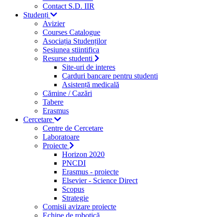
Contact S.D. IIR
Studenți
Avizier
Courses Catalogue
Asociația Studenților
Sesiunea stiintifica
Resurse studenti
Site-uri de interes
Carduri bancare pentru studenti
Asistență medicală
Cămine / Cazări
Tabere
Erasmus
Cercetare
Centre de Cercetare
Laboratoare
Proiecte
Horizon 2020
PNCDI
Erasmus - proiecte
Elsevier - Science Direct
Scopus
Strategie
Comisii avizare proiecte
Echipe de robotică