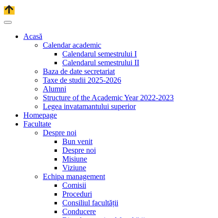
Acasă
Calendar academic
Calendarul semestrului I
Calendarul semestrului II
Baza de date secretariat
Taxe de studii 2025-2026
Alumni
Structure of the Academic Year 2022-2023
Legea invatamantului superior
Homepage
Facultate
Despre noi
Bun venit
Despre noi
Misiune
Viziune
Echipa management
Comisii
Proceduri
Consiliul facultății
Conducere