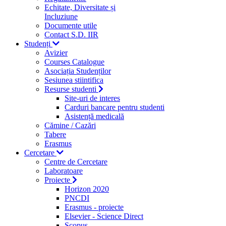
Echitate, Diversitate și
Incluziune
Documente utile
Contact S.D. IIR
Studenți
Avizier
Courses Catalogue
Asociația Studenților
Sesiunea stiintifica
Resurse studenti
Site-uri de interes
Carduri bancare pentru studenti
Asistență medicală
Cămine / Cazări
Tabere
Erasmus
Cercetare
Centre de Cercetare
Laboratoare
Proiecte
Horizon 2020
PNCDI
Erasmus - proiecte
Elsevier - Science Direct
Scopus