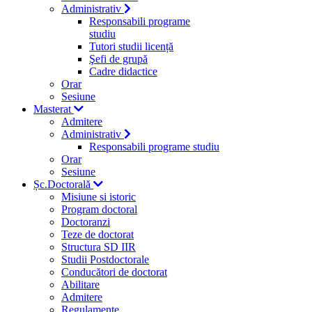
Administrativ
Responsabili programe
studiu
Tutori studii licență
Şefi de grupă
Cadre didactice
Orar
Sesiune
Masterat
Admitere
Administrativ
Responsabili programe studiu
Orar
Sesiune
Șc.Doctorală
Misiune si istoric
Program doctoral
Doctoranzi
Teze de doctorat
Structura SD IIR
Studii Postdoctorale
Conducători de doctorat
Abilitare
Admitere
Regulamente