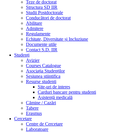
Teze de doctorat
Structura SD IIR
Studii Postdoctorale
Conducători de doctorat
Abilitare
Admitere
Regulamente
Echitate, Diversitate și Incluziune
Documente utile
Contact S.D. IIR
Studenți
Avizier
Courses Catalogue
Asociația Studenților
Sesiunea stiintifica
Resurse studenti
Site-uri de interes
Carduri bancare pentru studenti
Asistență medicală
Cămine / Cazări
Tabere
Erasmus
Cercetare
Centre de Cercetare
Laboratoare