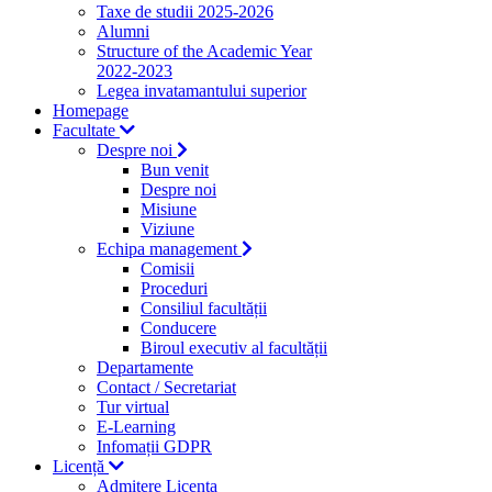
Taxe de studii 2025-2026
Alumni
Structure of the Academic Year
2022-2023
Legea invatamantului superior
Homepage
Facultate
Despre noi
Bun venit
Despre noi
Misiune
Viziune
Echipa management
Comisii
Proceduri
Consiliul facultății
Conducere
Biroul executiv al facultății
Departamente
Contact / Secretariat
Tur virtual
E-Learning
Infomații GDPR
Licență
Admitere Licenta