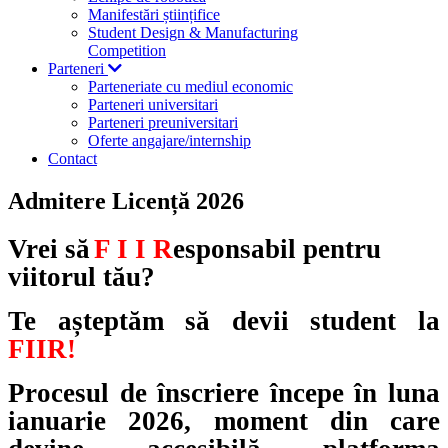
Manifestări științifice
Student Design & Manufacturing
Competition
Parteneri
Parteneriate cu mediul economic
Parteneri universitari
Parteneri preuniversitari
Oferte angajare/internship
Contact
Admitere Licență 2026
Vrei să
F I I R
esponsabil pentru
viitorul tău?
Te așteptăm să devii student la
FIIR!
Procesul de înscriere începe în luna
ianuarie 2026, moment din care