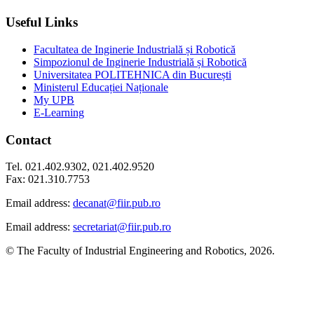
Useful Links
Facultatea de Inginerie Industrială și Robotică
Simpozionul de Inginerie Industrială și Robotică
Universitatea POLITEHNICA din București
Ministerul Educației Naționale
My UPB
E-Learning
Contact
Tel. 021.402.9302, 021.402.9520
Fax: 021.310.7753
Email address:
decanat@fiir.pub.ro
Email address:
secretariat@fiir.pub.ro
© The Faculty of Industrial Engineering and Robotics, 2026.