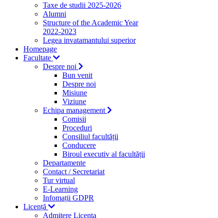
Taxe de studii 2025-2026
Alumni
Structure of the Academic Year
2022-2023
Legea invatamantului superior
Homepage
Facultate
Despre noi
Bun venit
Despre noi
Misiune
Viziune
Echipa management
Comisii
Proceduri
Consiliul facultății
Conducere
Biroul executiv al facultății
Departamente
Contact / Secretariat
Tur virtual
E-Learning
Infomații GDPR
Licență
Admitere Licenta