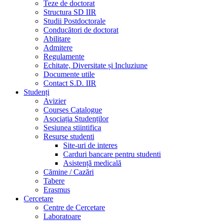
Teze de doctorat
Structura SD IIR
Studii Postdoctorale
Conducători de doctorat
Abilitare
Admitere
Regulamente
Echitate, Diversitate și Incluziune
Documente utile
Contact S.D. IIR
Studenți
Avizier
Courses Catalogue
Asociația Studenților
Sesiunea stiintifica
Resurse studenti
Site-uri de interes
Carduri bancare pentru studenti
Asistență medicală
Cămine / Cazări
Tabere
Erasmus
Cercetare
Centre de Cercetare
Laboratoare