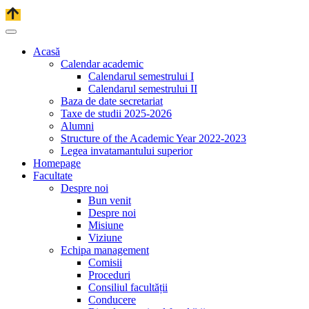
Acasă
Calendar academic
Calendarul semestrului I
Calendarul semestrului II
Baza de date secretariat
Taxe de studii 2025-2026
Alumni
Structure of the Academic Year 2022-2023
Legea invatamantului superior
Homepage
Facultate
Despre noi
Bun venit
Despre noi
Misiune
Viziune
Echipa management
Comisii
Proceduri
Consiliul facultății
Conducere