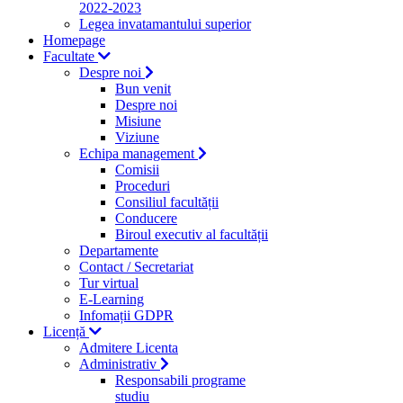
2022-2023
Legea invatamantului superior
Homepage
Facultate
Despre noi
Bun venit
Despre noi
Misiune
Viziune
Echipa management
Comisii
Proceduri
Consiliul facultății
Conducere
Biroul executiv al facultății
Departamente
Contact / Secretariat
Tur virtual
E-Learning
Infomații GDPR
Licență
Admitere Licenta
Administrativ
Responsabili programe
studiu