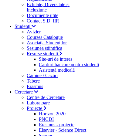
Echitate, Diversitate și
Incluziune
Documente utile
Contact S.D. IIR
Studenți
Avizier
Courses Catalogue
Asociația Studenților
Sesiunea stiintifica
Resurse studenti
Site-uri de interes
Carduri bancare pentru studenti
Asistență medicală
Cămine / Cazări
Tabere
Erasmus
Cercetare
Centre de Cercetare
Laboratoare
Proiecte
Horizon 2020
PNCDI
Erasmus - proiecte
Elsevier - Science Direct
Scopus