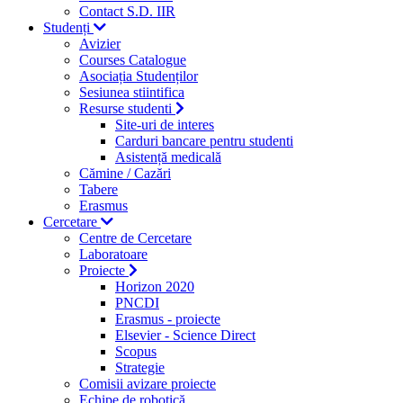
Contact S.D. IIR
Studenți
Avizier
Courses Catalogue
Asociația Studenților
Sesiunea stiintifica
Resurse studenti
Site-uri de interes
Carduri bancare pentru studenti
Asistență medicală
Cămine / Cazări
Tabere
Erasmus
Cercetare
Centre de Cercetare
Laboratoare
Proiecte
Horizon 2020
PNCDI
Erasmus - proiecte
Elsevier - Science Direct
Scopus
Strategie
Comisii avizare proiecte
Echipe de robotică