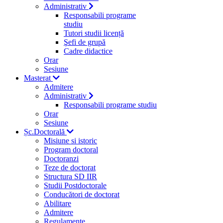
Administrativ
Responsabili programe
studiu
Tutori studii licență
Şefi de grupă
Cadre didactice
Orar
Sesiune
Masterat
Admitere
Administrativ
Responsabili programe studiu
Orar
Sesiune
Șc.Doctorală
Misiune si istoric
Program doctoral
Doctoranzi
Teze de doctorat
Structura SD IIR
Studii Postdoctorale
Conducători de doctorat
Abilitare
Admitere
Regulamente