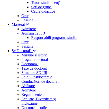
Tutori studii licență
Şefi de grupă
Cadre didactice
Orar
Sesiune
Masterat
Admitere
Administrativ
Responsabili programe studiu
Orar
Sesiune
Șc.Doctorală
Misiune si istoric
Program doctoral
Doctoranzi
Teze de doctorat
Structura SD IIR
Studii Postdoctorale
Conducători de doctorat
Abilitare
Admitere
Regulamente
Echitate, Diversitate și
Incluziune
Documente utile