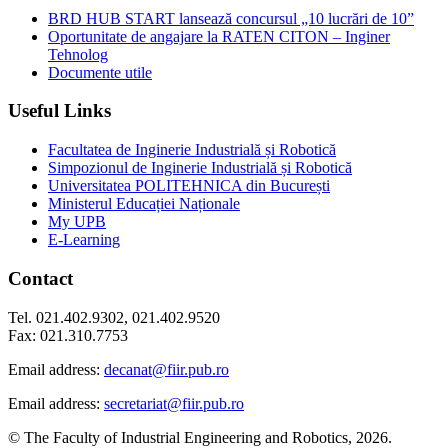
BRD HUB START lansează concursul „10 lucrări de 10”
Oportunitate de angajare la RATEN CITON – Inginer
Tehnolog
Documente utile
Useful Links
Facultatea de Inginerie Industrială și Robotică
Simpozionul de Inginerie Industrială și Robotică
Universitatea POLITEHNICA din București
Ministerul Educației Naționale
My UPB
E-Learning
Contact
Tel. 021.402.9302, 021.402.9520
Fax: 021.310.7753
Email address:
decanat@fiir.pub.ro
Email address:
secretariat@fiir.pub.ro
© The Faculty of Industrial Engineering and Robotics, 2026.