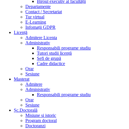
Biroul executiv al facultății
Departamente
Contact / Secretariat
Tur virtual
E-Learning
Infomații GDPR
Licență
Admitere Licenta
Administrativ
Responsabili programe studiu
Tutori studii licență
Şefi de grupă
Cadre didactice
Orar
Sesiune
Masterat
Admitere
Administrativ
Responsabili programe studiu
Orar
Sesiune
Șc.Doctorală
Misiune si istoric
Program doctoral
Doctoranzi