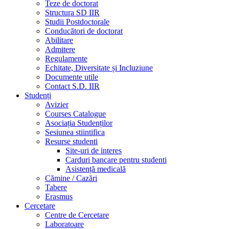
Teze de doctorat
Structura SD IIR
Studii Postdoctorale
Conducători de doctorat
Abilitare
Admitere
Regulamente
Echitate, Diversitate și Incluziune
Documente utile
Contact S.D. IIR
Studenți
Avizier
Courses Catalogue
Asociația Studenților
Sesiunea stiintifica
Resurse studenti
Site-uri de interes
Carduri bancare pentru studenti
Asistență medicală
Cămine / Cazări
Tabere
Erasmus
Cercetare
Centre de Cercetare
Laboratoare