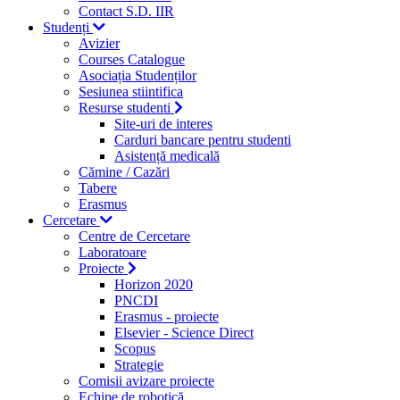
Contact S.D. IIR
Studenți
Avizier
Courses Catalogue
Asociația Studenților
Sesiunea stiintifica
Resurse studenti
Site-uri de interes
Carduri bancare pentru studenti
Asistență medicală
Cămine / Cazări
Tabere
Erasmus
Cercetare
Centre de Cercetare
Laboratoare
Proiecte
Horizon 2020
PNCDI
Erasmus - proiecte
Elsevier - Science Direct
Scopus
Strategie
Comisii avizare proiecte
Echipe de robotică