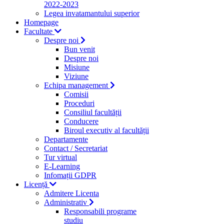
2022-2023
Legea invatamantului superior
Homepage
Facultate
Despre noi
Bun venit
Despre noi
Misiune
Viziune
Echipa management
Comisii
Proceduri
Consiliul facultății
Conducere
Biroul executiv al facultății
Departamente
Contact / Secretariat
Tur virtual
E-Learning
Infomații GDPR
Licență
Admitere Licenta
Administrativ
Responsabili programe
studiu