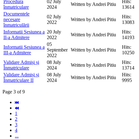
Procedura
02 July
Hits:
Written by Andrei Pitiu
înmatriculare
2024
13614
Documentele
02 July
Hits:
necesare
Written by Andrei Pitiu
2022
13083
înmatriculării
Informatii Sesiunea a
20 July
Hits:
Written by Andrei Pitiu
II-a Admitere
2022
14193
05
Informatii Sesiunea a
Hits:
September
Written by Andrei Pitiu
III-a Admitere
10250
2022
Validare Admiși și
08 July
Hits:
Written by Andrei Pitiu
Înmatriculare
2024
13714
Validare Admiși și
08 July
Hits:
Written by Andrei Pitiu
Înmatriculare II
2024
9995
Page 3 of 9
1
2
3
4
...