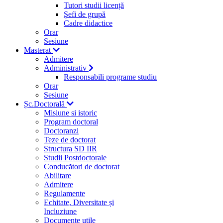
Tutori studii licență
Şefi de grupă
Cadre didactice
Orar
Sesiune
Masterat
Admitere
Administrativ
Responsabili programe studiu
Orar
Sesiune
Șc.Doctorală
Misiune si istoric
Program doctoral
Doctoranzi
Teze de doctorat
Structura SD IIR
Studii Postdoctorale
Conducători de doctorat
Abilitare
Admitere
Regulamente
Echitate, Diversitate și
Incluziune
Documente utile