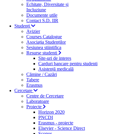
Echitate, Diversitate și
Incluziune
Documente utile
Contact S.D. IIR
Studenți
Avizier
Courses Catalogue
Asociația Studenților
Sesiunea stiintifica
Resurse studenti
Site-uri de interes
Carduri bancare pentru studenti
Asistență medicală
Cămine / Cazări
Tabere
Erasmus
Cercetare
Centre de Cercetare
Laboratoare
Proiecte
Horizon 2020
PNCDI
Erasmus - proiecte
Elsevier - Science Direct
Scopus