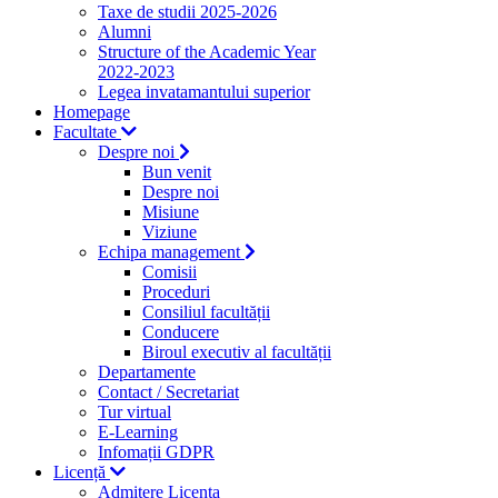
Taxe de studii 2025-2026
Alumni
Structure of the Academic Year
2022-2023
Legea invatamantului superior
Homepage
Facultate
Despre noi
Bun venit
Despre noi
Misiune
Viziune
Echipa management
Comisii
Proceduri
Consiliul facultății
Conducere
Biroul executiv al facultății
Departamente
Contact / Secretariat
Tur virtual
E-Learning
Infomații GDPR
Licență
Admitere Licenta