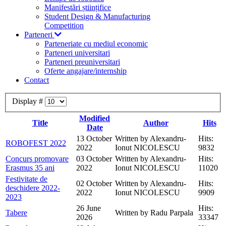
Manifestări științifice
Student Design & Manufacturing
Competition
Parteneri
Parteneriate cu mediul economic
Parteneri universitari
Parteneri preuniversitari
Oferte angajare/internship
Contact
Display #
Modified
Title
Author
Hits
Date
13 October
Written by Alexandru-
Hits:
ROBOFEST 2022
2022
Ionut NICOLESCU
9832
Concurs promovare
03 October
Written by Alexandru-
Hits:
Erasmus 35 ani
2022
Ionut NICOLESCU
11020
Festivitate de
02 October
Written by Alexandru-
Hits:
deschidere 2022-
2022
Ionut NICOLESCU
9909
2023
26 June
Hits:
Tabere
Written by Radu Parpala
2026
33347