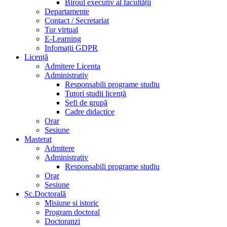
Biroul executiv al facultății
Departamente
Contact / Secretariat
Tur virtual
E-Learning
Infomații GDPR
Licență
Admitere Licenta
Administrativ
Responsabili programe studiu
Tutori studii licență
Şefi de grupă
Cadre didactice
Orar
Sesiune
Masterat
Admitere
Administrativ
Responsabili programe studiu
Orar
Sesiune
Șc.Doctorală
Misiune si istoric
Program doctoral
Doctoranzi