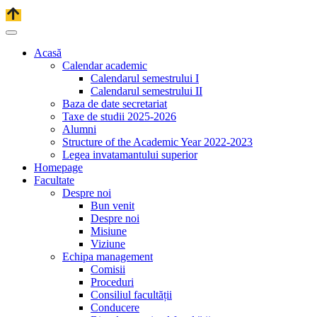
Acasă
Calendar academic
Calendarul semestrului I
Calendarul semestrului II
Baza de date secretariat
Taxe de studii 2025-2026
Alumni
Structure of the Academic Year 2022-2023
Legea invatamantului superior
Homepage
Facultate
Despre noi
Bun venit
Despre noi
Misiune
Viziune
Echipa management
Comisii
Proceduri
Consiliul facultății
Conducere