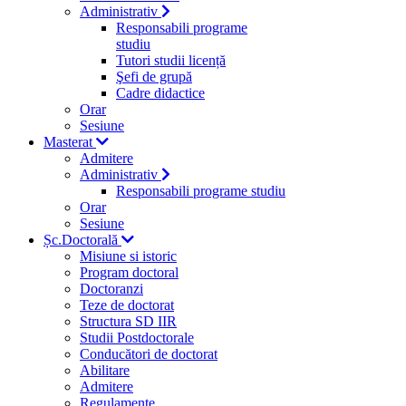
Administrativ
Responsabili programe
studiu
Tutori studii licență
Şefi de grupă
Cadre didactice
Orar
Sesiune
Masterat
Admitere
Administrativ
Responsabili programe studiu
Orar
Sesiune
Șc.Doctorală
Misiune si istoric
Program doctoral
Doctoranzi
Teze de doctorat
Structura SD IIR
Studii Postdoctorale
Conducători de doctorat
Abilitare
Admitere
Regulamente