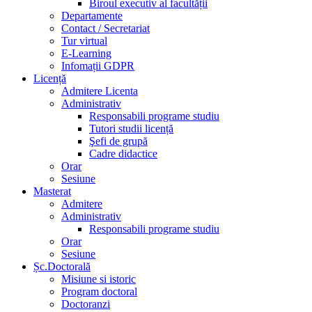
Biroul executiv al facultății
Departamente
Contact / Secretariat
Tur virtual
E-Learning
Infomații GDPR
Licență
Admitere Licenta
Administrativ
Responsabili programe studiu
Tutori studii licență
Şefi de grupă
Cadre didactice
Orar
Sesiune
Masterat
Admitere
Administrativ
Responsabili programe studiu
Orar
Sesiune
Șc.Doctorală
Misiune si istoric
Program doctoral
Doctoranzi