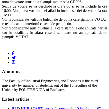
urna de votare urmand a fi amplasata in sala CD006.
Sectia de votare se va deschide la ora 9:00 si se va inchide la ora
16:00. Vor putea vota toti cei aflati in incinta sectiei de votare la ora
16:00.
Vor fi considerate valabile buletinele de vot la care ștampila VOTAT
este aplicata in interiorul casetei de pe buletin.
Vor fi considerate nule buletinele la care ștampila este aplicata partial
sau in totalitate, in afara casetei sau care nu au aplicata deloc
ștampila VOTAT.
About us
The Faculty of Industrial Engineering and Robotics is the third
university by number of students, out of the 15 faculties of the
University POLITEHNICA of Bucharest.
Latest articles
BRD HUB START lansează concursul „10 lucrări de 10”