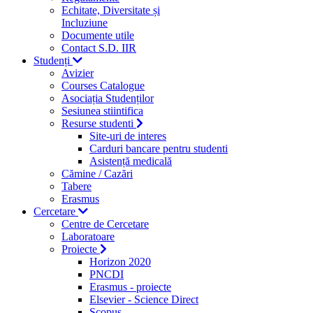
Echitate, Diversitate și
Incluziune
Documente utile
Contact S.D. IIR
Studenți
Avizier
Courses Catalogue
Asociația Studenților
Sesiunea stiintifica
Resurse studenti
Site-uri de interes
Carduri bancare pentru studenti
Asistență medicală
Cămine / Cazări
Tabere
Erasmus
Cercetare
Centre de Cercetare
Laboratoare
Proiecte
Horizon 2020
PNCDI
Erasmus - proiecte
Elsevier - Science Direct
Scopus