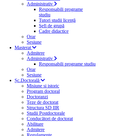
Administrativ
Responsabili programe
studiu
Tutori studii licență
Şefi de grupă
Cadre didactice
Orar
Sesiune
Masterat
Admitere
Administrativ
Responsabili programe studiu
Orar
Sesiune
Șc.Doctorală
Misiune si istoric
Program doctoral
Doctoranzi
Teze de doctorat
Structura SD IIR
Studii Postdoctorale
Conducători de doctorat
Abilitare
Admitere
Regulamente