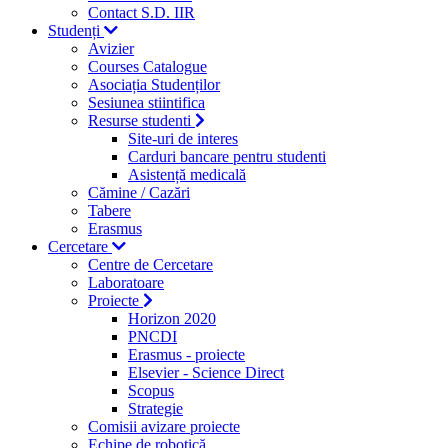
Contact S.D. IIR
Studenți
Avizier
Courses Catalogue
Asociația Studenților
Sesiunea stiintifica
Resurse studenti
Site-uri de interes
Carduri bancare pentru studenti
Asistență medicală
Cămine / Cazări
Tabere
Erasmus
Cercetare
Centre de Cercetare
Laboratoare
Proiecte
Horizon 2020
PNCDI
Erasmus - proiecte
Elsevier - Science Direct
Scopus
Strategie
Comisii avizare proiecte
Echipe de robotică