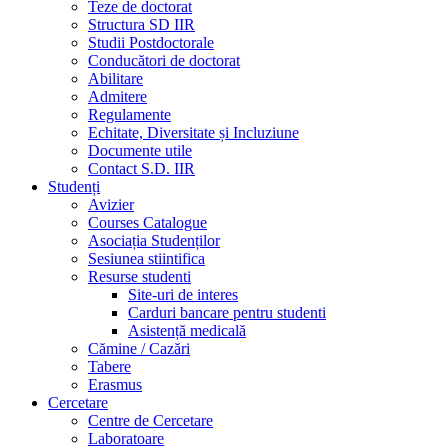
Teze de doctorat
Structura SD IIR
Studii Postdoctorale
Conducători de doctorat
Abilitare
Admitere
Regulamente
Echitate, Diversitate și Incluziune
Documente utile
Contact S.D. IIR
Studenți
Avizier
Courses Catalogue
Asociația Studenților
Sesiunea stiintifica
Resurse studenti
Site-uri de interes
Carduri bancare pentru studenti
Asistență medicală
Cămine / Cazări
Tabere
Erasmus
Cercetare
Centre de Cercetare
Laboratoare