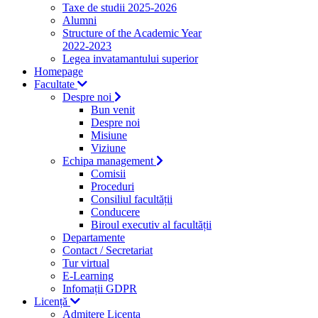
Taxe de studii 2025-2026
Alumni
Structure of the Academic Year
2022-2023
Legea invatamantului superior
Homepage
Facultate
Despre noi
Bun venit
Despre noi
Misiune
Viziune
Echipa management
Comisii
Proceduri
Consiliul facultății
Conducere
Biroul executiv al facultății
Departamente
Contact / Secretariat
Tur virtual
E-Learning
Infomații GDPR
Licență
Admitere Licenta