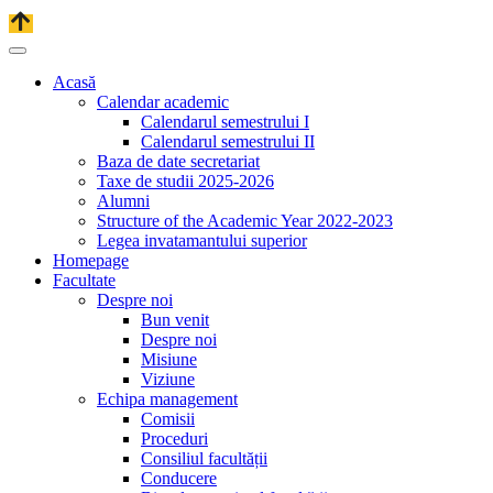
Acasă
Calendar academic
Calendarul semestrului I
Calendarul semestrului II
Baza de date secretariat
Taxe de studii 2025-2026
Alumni
Structure of the Academic Year 2022-2023
Legea invatamantului superior
Homepage
Facultate
Despre noi
Bun venit
Despre noi
Misiune
Viziune
Echipa management
Comisii
Proceduri
Consiliul facultății
Conducere