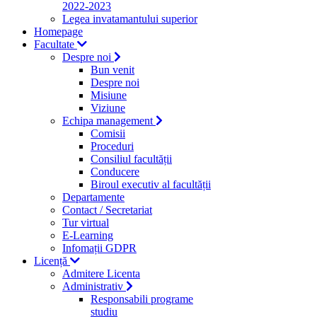
2022-2023
Legea invatamantului superior
Homepage
Facultate
Despre noi
Bun venit
Despre noi
Misiune
Viziune
Echipa management
Comisii
Proceduri
Consiliul facultății
Conducere
Biroul executiv al facultății
Departamente
Contact / Secretariat
Tur virtual
E-Learning
Infomații GDPR
Licență
Admitere Licenta
Administrativ
Responsabili programe
studiu