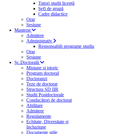
Tutori studii licență
Şefi de grupă
Cadre didactice
Orar
Sesiune
Masterat
Admitere
Administrativ
Responsabili programe studiu
Orar
Sesiune
Șc.Doctorală
Misiune si istoric
Program doctoral
Doctoranzi
Teze de doctorat
Structura SD IIR
Studii Postdoctorale
Conducători de doctorat
Abilitare
Admitere
Regulamente
Echitate, Diversitate și
Incluziune
Documente utile