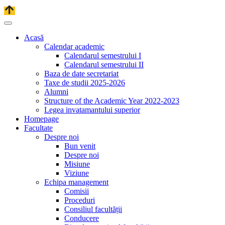
Acasă
Calendar academic
Calendarul semestrului I
Calendarul semestrului II
Baza de date secretariat
Taxe de studii 2025-2026
Alumni
Structure of the Academic Year 2022-2023
Legea invatamantului superior
Homepage
Facultate
Despre noi
Bun venit
Despre noi
Misiune
Viziune
Echipa management
Comisii
Proceduri
Consiliul facultății
Conducere