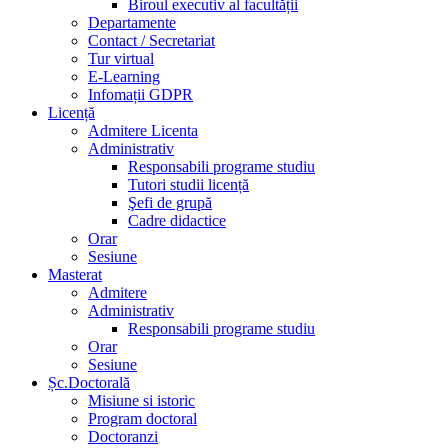
Biroul executiv al facultății
Departamente
Contact / Secretariat
Tur virtual
E-Learning
Infomații GDPR
Licență
Admitere Licenta
Administrativ
Responsabili programe studiu
Tutori studii licență
Şefi de grupă
Cadre didactice
Orar
Sesiune
Masterat
Admitere
Administrativ
Responsabili programe studiu
Orar
Sesiune
Șc.Doctorală
Misiune si istoric
Program doctoral
Doctoranzi