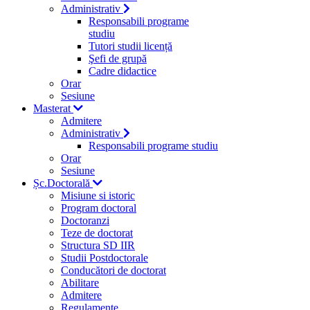
Administrativ
Responsabili programe
studiu
Tutori studii licență
Şefi de grupă
Cadre didactice
Orar
Sesiune
Masterat
Admitere
Administrativ
Responsabili programe studiu
Orar
Sesiune
Șc.Doctorală
Misiune si istoric
Program doctoral
Doctoranzi
Teze de doctorat
Structura SD IIR
Studii Postdoctorale
Conducători de doctorat
Abilitare
Admitere
Regulamente