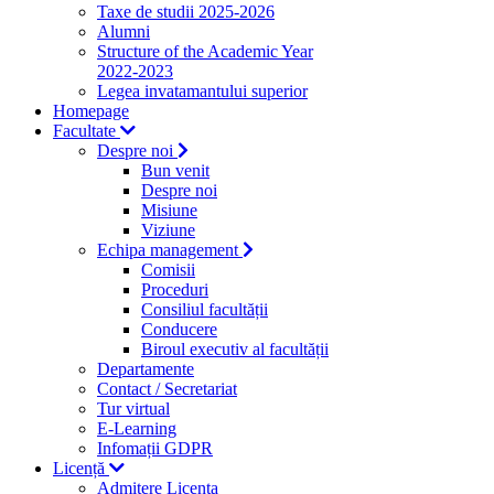
Taxe de studii 2025-2026
Alumni
Structure of the Academic Year
2022-2023
Legea invatamantului superior
Homepage
Facultate
Despre noi
Bun venit
Despre noi
Misiune
Viziune
Echipa management
Comisii
Proceduri
Consiliul facultății
Conducere
Biroul executiv al facultății
Departamente
Contact / Secretariat
Tur virtual
E-Learning
Infomații GDPR
Licență
Admitere Licenta