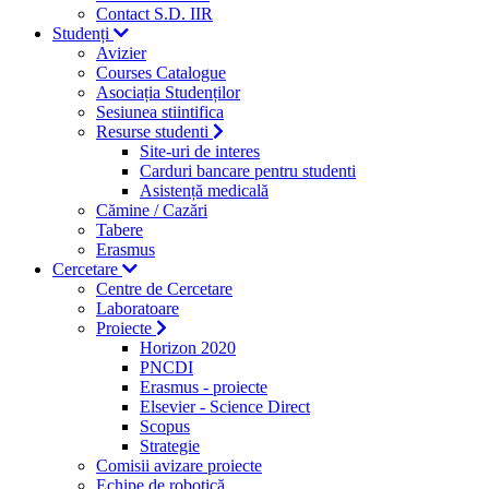
Contact S.D. IIR
Studenți
Avizier
Courses Catalogue
Asociația Studenților
Sesiunea stiintifica
Resurse studenti
Site-uri de interes
Carduri bancare pentru studenti
Asistență medicală
Cămine / Cazări
Tabere
Erasmus
Cercetare
Centre de Cercetare
Laboratoare
Proiecte
Horizon 2020
PNCDI
Erasmus - proiecte
Elsevier - Science Direct
Scopus
Strategie
Comisii avizare proiecte
Echipe de robotică