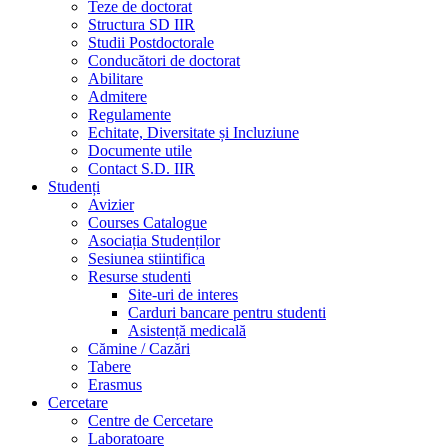
Teze de doctorat
Structura SD IIR
Studii Postdoctorale
Conducători de doctorat
Abilitare
Admitere
Regulamente
Echitate, Diversitate și Incluziune
Documente utile
Contact S.D. IIR
Studenți
Avizier
Courses Catalogue
Asociația Studenților
Sesiunea stiintifica
Resurse studenti
Site-uri de interes
Carduri bancare pentru studenti
Asistență medicală
Cămine / Cazări
Tabere
Erasmus
Cercetare
Centre de Cercetare
Laboratoare