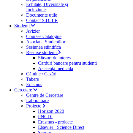
Echitate, Diversitate și
Incluziune
Documente utile
Contact S.D. IIR
Studenți
Avizier
Courses Catalogue
Asociația Studenților
Sesiunea stiintifica
Resurse studenti
Site-uri de interes
Carduri bancare pentru studenti
Asistență medicală
Cămine / Cazări
Tabere
Erasmus
Cercetare
Centre de Cercetare
Laboratoare
Proiecte
Horizon 2020
PNCDI
Erasmus - proiecte
Elsevier - Science Direct
Scopus