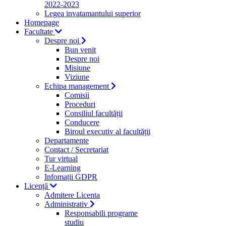
2022-2023
Legea invatamantului superior
Homepage
Facultate
Despre noi
Bun venit
Despre noi
Misiune
Viziune
Echipa management
Comisii
Proceduri
Consiliul facultății
Conducere
Biroul executiv al facultății
Departamente
Contact / Secretariat
Tur virtual
E-Learning
Infomații GDPR
Licență
Admitere Licenta
Administrativ
Responsabili programe
studiu