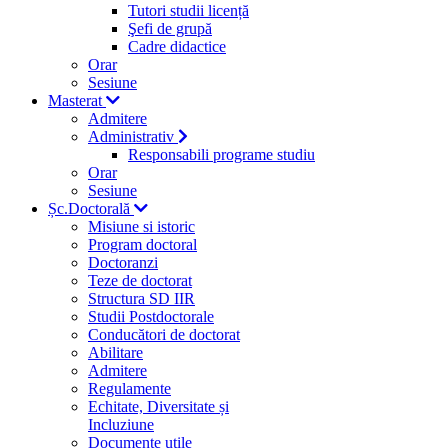
Tutori studii licență
Şefi de grupă
Cadre didactice
Orar
Sesiune
Masterat
Admitere
Administrativ
Responsabili programe studiu
Orar
Sesiune
Șc.Doctorală
Misiune si istoric
Program doctoral
Doctoranzi
Teze de doctorat
Structura SD IIR
Studii Postdoctorale
Conducători de doctorat
Abilitare
Admitere
Regulamente
Echitate, Diversitate și
Incluziune
Documente utile