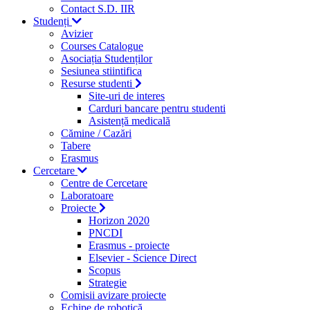
Contact S.D. IIR
Studenți
Avizier
Courses Catalogue
Asociația Studenților
Sesiunea stiintifica
Resurse studenti
Site-uri de interes
Carduri bancare pentru studenti
Asistență medicală
Cămine / Cazări
Tabere
Erasmus
Cercetare
Centre de Cercetare
Laboratoare
Proiecte
Horizon 2020
PNCDI
Erasmus - proiecte
Elsevier - Science Direct
Scopus
Strategie
Comisii avizare proiecte
Echipe de robotică