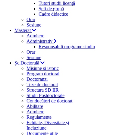
Tutori studii licență
Şefi de grupă
Cadre didactice
Orar
Sesiune
Masterat
Admitere
Administrativ
Responsabili programe studiu
Orar
Sesiune
Șc.Doctorală
Misiune si istoric
Program doctoral
Doctoranzi
Teze de doctorat
Structura SD IIR
Studii Postdoctorale
Conducători de doctorat
Abilitare
Admitere
Regulamente
Echitate, Diversitate și
Incluziune
Documente utile