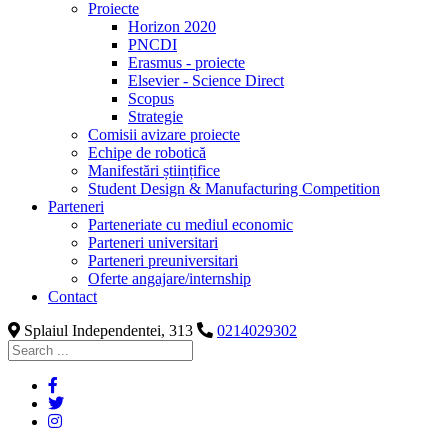
proces
Proiecte
antreprenorial,
Horizon 2020
adaptarea
PNCDI
permanentă
Erasmus - proiecte
la
Elsevier - Science Direct
realitate
Scopus
şi
Strategie
recalibrarea
Comisii avizare proiecte
în
Echipe de robotică
funcţie
Manifestări științifice
de
Student Design & Manufacturing Competition
dinamica
Parteneri
acesteia,
Parteneriate cu mediul economic
construirea
Parteneri universitari
unei
Parteneri preuniversitari
arhitecturi
Oferte angajare/internship
de
Contact
business
Splaiul Independentei, 313
0214029302
corecte,
nevoile
personale
şi
ale
organizaţiei
etc.