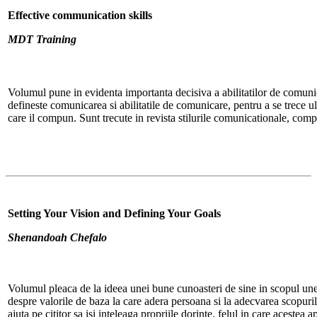
Effective communication skills
MDT Training
Volumul pune in evidenta importanta decisiva a abilitatilor de comunic
defineste comunicarea si abilitatile de comunicare, pentru a se trece ult
care il compun. Sunt trecute in revista stilurile comunicationale, compe
Setting Your Vision and Defining Your Goals
Shenandoah Chefalo
Volumul pleaca de la ideea unei bune cunoasteri de sine in scopul unei
despre valorile de baza la care adera persoana si la adecvarea scopuril
ajuta pe cititor sa isi inteleaga propriile dorinte, felul in care acestea