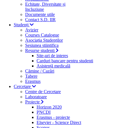
Echitate, Diversitate și
Incluziune
Documente utile
Contact S.D. IIR
Studenți
Avizier
Courses Catalogue
Asociația Studenților
Sesiunea stiintifica
Resurse studenti
Site-uri de interes
Carduri bancare pentru studenti
Asistență medicală
Cămine / Cazări
Tabere
Erasmus
Cercetare
Centre de Cercetare
Laboratoare
Proiecte
Horizon 2020
PNCDI
Erasmus - proiecte
Elsevier - Science Direct
Scopus