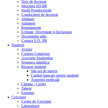
lor,
Teze de doctorat
planificarea
Structura SD IIR
unui
Studii Postdoctorale
cash-
Conducători de doctorat
flow,
Abilitare
managementul
Admitere
timpului,
Regulamente
secrete
Echitate, Diversitate și Incluziune
şi
Documente utile
obiceiuri
Contact S.D. IIR
pentru
Studenți
un
Avizier
manageriat
Courses Catalogue
de
Asociația Studenților
succes,
Sesiunea stiintifica
strategii
Resurse studenti
eficiente
Site-uri de interes
de
Carduri bancare pentru studenti
comunicare,
Asistență medicală
stabilirea
Cămine / Cazări
şi
Tabere
ierarhizarea
Erasmus
priorităţilor,
Cercetare
etapele
Centre de Cercetare
unui
Laboratoare