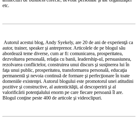
etc.
Autorul acestui blog, Andy Syekely, are 20 de ani de experienţă ca
autor, trainer, speaker şi antreprenor. Articolele de pe blogul său
abordează teme diverse, cum ar fi: comunicarea, prosperitatea,
dezvoltarea personală, relaţia cu banii, leadership-ul, persuasiunea,
rezolvarea conflictelor, construirea unui discurs şi susţinerea lui în
faţa unui public, prosperitatea, transformarea personală, educaţia
permanentă şi nevoia continuă de formare şi perfecţionare în toate
domeniile existenţei. Autorul blogului este promotorul unei atitudini
pozitive şi constructive, al autenticităţii, al descoperirii şi al
valorificării potenţialului enorm pe care fiecare persoană îl are.
Blogul conţine peste 400 de articole şi videoclipuri.