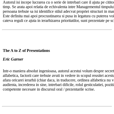
Autorul isi incepe lucrarea cu o serie de intrebari care il ajuta pe cititor
timp. Se arata apoi relatia de echivalenta intre Managementul timpului
persoana trebuie sa isi identifice stilul adecvat propriei structuri in 
Este definita mai apoi procrastinarea si pusa in legatura cu puterea voi
cateva reguli ce ajuta in ierarhizarea prioritatilor, sunt prezentate pe
The A to Z of Presentations
Eric Garner
Intr-o maniera absolut ingenioasa, autorul acestui volum despre secrete
alfabetica, factorii care trebuie avuti in vedere in scopul reusitei acest
afara oricarei ierarhii (chiar daca, in traducere, ordinea alfabetica nu v
audienta, increderea in sine, intrebari dificile, rolul gesticulatiei, poz
competente necesare in discursul oral / prezentarile scrise.