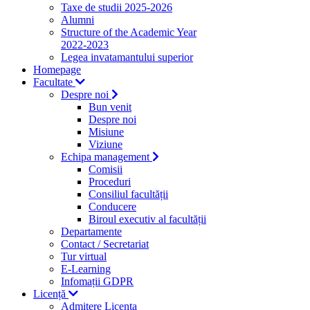
Taxe de studii 2025-2026
Alumni
Structure of the Academic Year
2022-2023
Legea invatamantului superior
Homepage
Facultate
Despre noi
Bun venit
Despre noi
Misiune
Viziune
Echipa management
Comisii
Proceduri
Consiliul facultății
Conducere
Biroul executiv al facultății
Departamente
Contact / Secretariat
Tur virtual
E-Learning
Infomații GDPR
Licență
Admitere Licenta