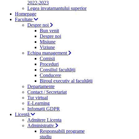
2022-2023
Legea invatamantului superior
Homepage
Facultate
Despre noi
Bun venit
Despre noi
Misiune
Viziune
Echipa management
Comisii
Proceduri
Consiliul facultății
Conducere
Biroul executiv al facultății
Departamente
Contact / Secretariat
Tur virtual
E-Learning
Infomații GDPR
Licență
Admitere Licenta
Administrativ
Responsabili programe
studiu