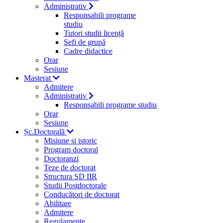
Administrativ
Responsabili programe
studiu
Tutori studii licență
Şefi de grupă
Cadre didactice
Orar
Sesiune
Masterat
Admitere
Administrativ
Responsabili programe studiu
Orar
Sesiune
Șc.Doctorală
Misiune si istoric
Program doctoral
Doctoranzi
Teze de doctorat
Structura SD IIR
Studii Postdoctorale
Conducători de doctorat
Abilitare
Admitere
Regulamente