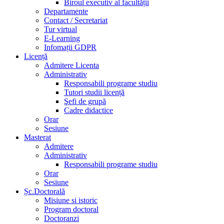
piaţa
Biroul executiv al facultății
muncii
Departamente
în
Contact / Secretariat
domeniul
Tur virtual
vizat
E-Learning
atunci
Infomații GDPR
când
Licență
căutăm
Admitere Licenta
un
Administrativ
loc
Responsabili programe studiu
de
Tutori studii licență
muncă,
Şefi de grupă
definirea
Cadre didactice
unei
Orar
strategii
Sesiune
pe
Masterat
termen
Admitere
lung
Administrativ
şi
Responsabili programe studiu
scurt,
Orar
relaţia
Sesiune
cu
Șc.Doctorală
banii
Misiune si istoric
şi
Program doctoral
planificarea
Doctoranzi