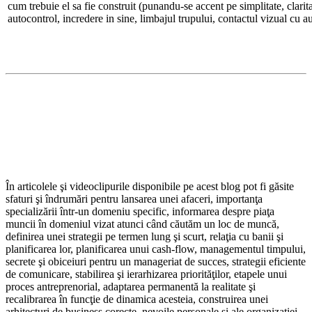
cum trebuie el sa fie construit (punandu-se accent pe simplitate, clarit
autocontrol, incredere in sine, limbajul trupului, contactul vizual cu au
În articolele şi videoclipurile disponibile pe acest blog pot fi găsite
sfaturi şi îndrumări pentru lansarea unei afaceri, importanţa
specializării într-un domeniu specific, informarea despre piaţa
muncii în domeniul vizat atunci când căutăm un loc de muncă,
definirea unei strategii pe termen lung şi scurt, relaţia cu banii şi
planificarea lor, planificarea unui cash-flow, managementul timpului,
secrete şi obiceiuri pentru un manageriat de succes, strategii eficiente
de comunicare, stabilirea şi ierarhizarea priorităţilor, etapele unui
proces antreprenorial, adaptarea permanentă la realitate şi
recalibrarea în funcţie de dinamica acesteia, construirea unei
arhitecturi de business corecte, nevoile personale şi ale organizaţiei