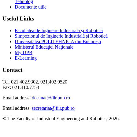
Tehnolog
Documente utile
Useful Links
Facultatea de Inginerie Industrială și Robotică
Simpozionul de Inginerie Industrială și Robotică
Universitatea POLITEHNICA din București
Ministerul Educației Naționale
My UPB
E-Learning
Contact
Tel. 021.402.9302, 021.402.9520
Fax: 021.310.7753
Email address:
decanat@fiir.pub.ro
Email address:
secretariat@fiir.pub.ro
© The Faculty of Industrial Engineering and Robotics, 2026.