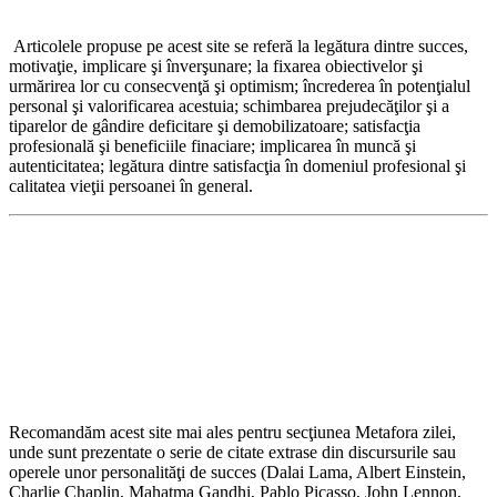
Articolele propuse pe acest site se referă la legătura dintre succes,
motivaţie, implicare şi înverşunare; la fixarea obiectivelor şi
urmărirea lor cu consecvenţă şi optimism; încrederea în potenţialul
personal şi valorificarea acestuia; schimbarea prejudecăţilor şi a
tiparelor de gândire deficitare şi demobilizatoare; satisfacţia
profesională şi beneficiile finaciare; implicarea în muncă şi
autenticitatea; legătura dintre satisfacţia în domeniul profesional şi
calitatea vieţii persoanei în general.
Recomandăm acest site mai ales pentru secţiunea Metafora zilei,
unde sunt prezentate o serie de citate extrase din discursurile sau
operele unor personalităţi de succes (Dalai Lama, Albert Einstein,
Charlie Chaplin, Mahatma Gandhi, Pablo Picasso, John Lennon,