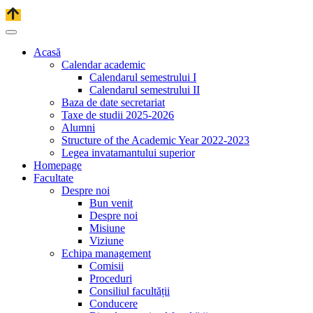
articolele
şi
videoclipurile
disponibile
pe
Acasă
acest
Calendar academic
blog
Calendarul semestrului I
pot
Calendarul semestrului II
fi
Baza de date secretariat
găsite
Taxe de studii 2025-2026
sfaturi
Alumni
şi
Structure of the Academic Year 2022-2023
îndrumări
Legea invatamantului superior
pentru
Homepage
lansarea
Facultate
unei
Despre noi
afaceri,
Bun venit
importanţa
Despre noi
specializării
Misiune
într-
Viziune
un
Echipa management
domeniu
Comisii
specific,
Proceduri
informarea
Consiliul facultății
despre
Conducere