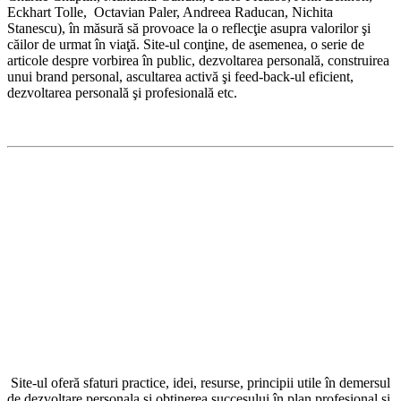
Eckhart Tolle, Octavian Paler, Andreea Raducan, Nichita
Stanescu), în măsură să provoace la o reflecţie asupra valorilor şi
căilor de urmat în viaţă. Site-ul conţine, de asemenea, o serie de
articole despre vorbirea în public, dezvoltarea personală, construirea
unui brand personal, ascultarea activă şi feed-back-ul eficient,
dezvoltarea personală şi profesională etc.
Site-ul oferă sfaturi practice, idei, resurse, principii utile în demersul
de dezvoltare personala si obţinerea succesului în plan profesional şi