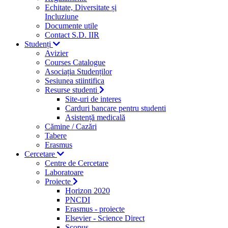
Echitate, Diversitate și
Incluziune
Documente utile
Contact S.D. IIR
Studenți
Avizier
Courses Catalogue
Asociația Studenților
Sesiunea stiintifica
Resurse studenti
Site-uri de interes
Carduri bancare pentru studenti
Asistență medicală
Cămine / Cazări
Tabere
Erasmus
Cercetare
Centre de Cercetare
Laboratoare
Proiecte
Horizon 2020
PNCDI
Erasmus - proiecte
Elsevier - Science Direct
Scopus