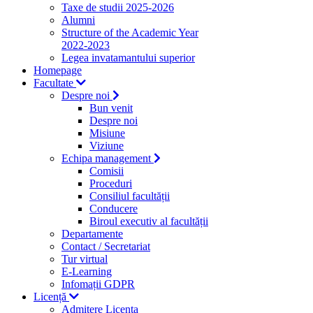
Taxe de studii 2025-2026
Alumni
Structure of the Academic Year
2022-2023
Legea invatamantului superior
Homepage
Facultate
Despre noi
Bun venit
Despre noi
Misiune
Viziune
Echipa management
Comisii
Proceduri
Consiliul facultății
Conducere
Biroul executiv al facultății
Departamente
Contact / Secretariat
Tur virtual
E-Learning
Infomații GDPR
Licență
Admitere Licenta