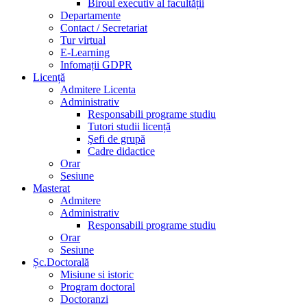
Biroul executiv al facultății
Departamente
Contact / Secretariat
Tur virtual
E-Learning
Infomații GDPR
Licență
Admitere Licenta
Administrativ
Responsabili programe studiu
Tutori studii licență
Şefi de grupă
Cadre didactice
Orar
Sesiune
Masterat
Admitere
Administrativ
Responsabili programe studiu
Orar
Sesiune
Șc.Doctorală
Misiune si istoric
Program doctoral
Doctoranzi