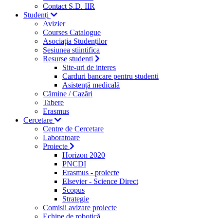
Contact S.D. IIR
Studenți
Avizier
Courses Catalogue
Asociația Studenților
Sesiunea stiintifica
Resurse studenti
Site-uri de interes
Carduri bancare pentru studenti
Asistență medicală
Cămine / Cazări
Tabere
Erasmus
Cercetare
Centre de Cercetare
Laboratoare
Proiecte
Horizon 2020
PNCDI
Erasmus - proiecte
Elsevier - Science Direct
Scopus
Strategie
Comisii avizare proiecte
Echipe de robotică