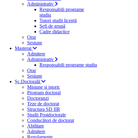
Administrativ
Responsabili programe
studiu
Tutori studii licență
Şefi de grupă
Cadre didactice
Orar
Sesiune
Masterat
Admitere
Administrativ
Responsabili programe studiu
Orar
Sesiune
Șc.Doctorală
Misiune si istoric
Program doctoral
Doctoranzi
Teze de doctorat
Structura SD IIR
Studii Postdoctorale
Conducători de doctorat
Abilitare
Admitere
Regulamente