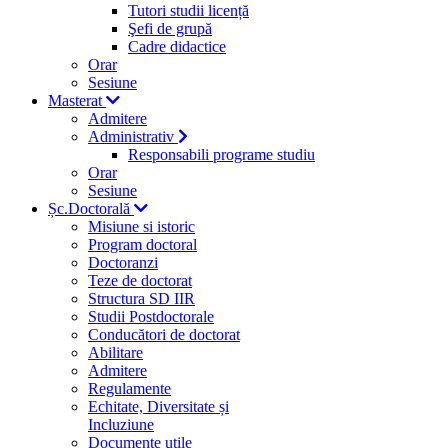
Tutori studii licență
Şefi de grupă
Cadre didactice
Orar
Sesiune
Masterat
Admitere
Administrativ
Responsabili programe studiu
Orar
Sesiune
Șc.Doctorală
Misiune si istoric
Program doctoral
Doctoranzi
Teze de doctorat
Structura SD IIR
Studii Postdoctorale
Conducători de doctorat
Abilitare
Admitere
Regulamente
Echitate, Diversitate și
Incluziune
Documente utile