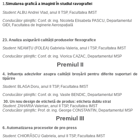
1.
Simularea grafică a imaginii în studiul ravografiei
Student
: ALBU Andrei Vlad, anul II TSP, Facultatea IMST
Conducător
ştiinţific
: Conf. dr. ing. Nicoleta Elisabeta PASCU, Departamentul
GIDI, Facultatea de Inginerie Aerospațială
23. Analiza asigurării calității produselor flexografice
Student
: NEAMȚU (FOLEA) Gabriela-Valeria, anul I TSP, Facultatea IMST
Conducător
ştiinţific
: Conf. dr. ing. Viorica CAZAC, Departamentul MSP
Premiul II
4. Influența adezivilor asupra calității broșării pentru diferite suporturi de
tipărire
Student
: BLAGA Doru, anul II TSP, Facultatea IMST
Conducător
ştiinţific
: Conf. dr. ing. Vasile BENDIC, Departamentul MSP
30. Un nou design de etichetă de produs: eticheta dublu strat
Student
: ZAHARIA Valerian, anul II TSP, Facultatea IMST
Conducător
ştiinţific
: Prof. dr. ing. George CONSTANTIN, Departamentul MSP
Premiul III
6. Automatizarea proceselor de pre-press
Student
: CHIORĂSCU Gabriela, anul II TSP, Facultatea IMST