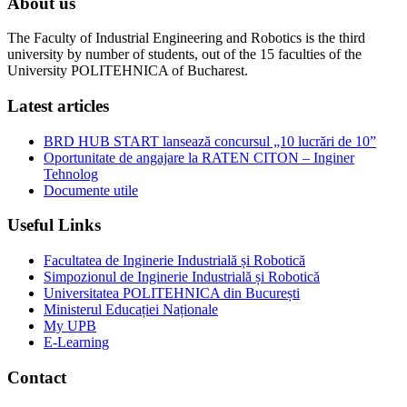
About us
The Faculty of Industrial Engineering and Robotics is the third
university by number of students, out of the 15 faculties of the
University POLITEHNICA of Bucharest.
Latest articles
BRD HUB START lansează concursul „10 lucrări de 10”
Oportunitate de angajare la RATEN CITON – Inginer
Tehnolog
Documente utile
Useful Links
Facultatea de Inginerie Industrială și Robotică
Simpozionul de Inginerie Industrială și Robotică
Universitatea POLITEHNICA din București
Ministerul Educației Naționale
My UPB
E-Learning
Contact