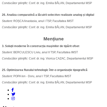
Conducător
ştiinţific
: Conf. dr. ing. Emilia BĂLAN, Departamentul MSP
26. Analiza comparativă a lăcuirii selective realizate analog și digital
Student
: ROȘCA Anastasia, anul I TSP, Facultatea IMST
Conducător
ştiinţific
: Conf. dr. ing. Emilia BĂLAN, Departamentul MSP
Mențiune
3. Soluţii moderne
în construcția maşinilor de tipărit ofset
Student
: BERCULESCU Liviu, anul II TSP, Facultatea IMST
Conducător
ştiinţific
: Conf. dr. ing. Viorica CAZAC, Departamentul MSP
25. Optimizarea fluxului tehnologic într-o organizație tipografică
Student
: POPA Ion - Doru, anul I TSP, Facultatea IMST
Conducător
ştiinţific
: Conf. dr. ing. Emilia BĂLAN, Departamentul MSP