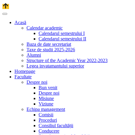
Acasă
Calendar academic
Calendarul semestrului I
Calendarul semestrului II
Baza de date secretariat
Taxe de studii 2025-2026
Alumni
Structure of the Academic Year 2022-2023
Legea invatamantului superior
Homepage
Facultate
Despre noi
Bun venit
Despre noi
Misiune
Viziune
Echipa management
Comisii
Proceduri
Consiliul facultății
Conducere