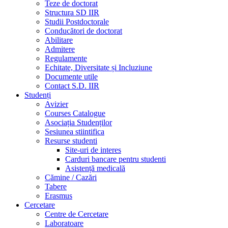
Teze de doctorat
Structura SD IIR
Studii Postdoctorale
Conducători de doctorat
Abilitare
Admitere
Regulamente
Echitate, Diversitate și Incluziune
Documente utile
Contact S.D. IIR
Studenți
Avizier
Courses Catalogue
Asociația Studenților
Sesiunea stiintifica
Resurse studenti
Site-uri de interes
Carduri bancare pentru studenti
Asistență medicală
Cămine / Cazări
Tabere
Erasmus
Cercetare
Centre de Cercetare
Laboratoare