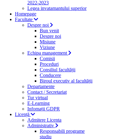
2022-2023
Legea invatamantului superior
Homepage
Facultate
Despre noi
Bun venit
Despre noi
Misiune
Viziune
Echipa management
Comisii
Proceduri
Consiliul facultății
Conducere
Biroul executiv al facultății
Departamente
Contact / Secretariat
Tur virtual
E-Learning
Infomații GDPR
Licență
Admitere Licenta
Administrativ
Responsabili programe
studiu