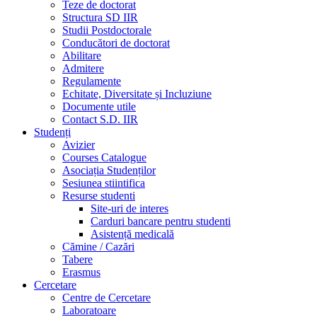
Teze de doctorat
Structura SD IIR
Studii Postdoctorale
Conducători de doctorat
Abilitare
Admitere
Regulamente
Echitate, Diversitate și Incluziune
Documente utile
Contact S.D. IIR
Studenți
Avizier
Courses Catalogue
Asociația Studenților
Sesiunea stiintifica
Resurse studenti
Site-uri de interes
Carduri bancare pentru studenti
Asistență medicală
Cămine / Cazări
Tabere
Erasmus
Cercetare
Centre de Cercetare
Laboratoare