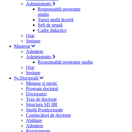
Administrativ
Responsabili programe
studiu
Tutori studii licență
Şefi de grupă
Cadre didactice
Orar
Sesiune
Masterat
Admitere
Administrativ
Responsabili programe studiu
Orar
Sesiune
Șc.Doctorală
Misiune si istoric
Program doctoral
Doctoranzi
Teze de doctorat
Structura SD IIR
Studii Postdoctorale
Conducători de doctorat
Abilitare
Admitere
Regulamente