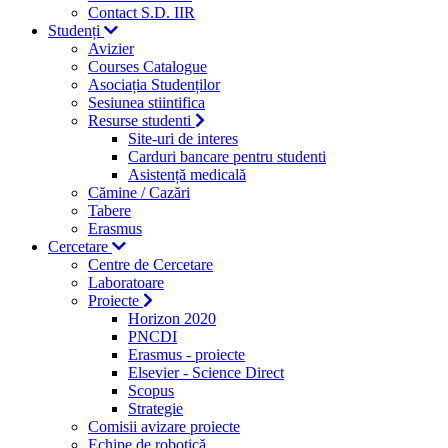
Contact S.D. IIR
Studenți
Avizier
Courses Catalogue
Asociația Studenților
Sesiunea stiintifica
Resurse studenti
Site-uri de interes
Carduri bancare pentru studenti
Asistență medicală
Cămine / Cazări
Tabere
Erasmus
Cercetare
Centre de Cercetare
Laboratoare
Proiecte
Horizon 2020
PNCDI
Erasmus - proiecte
Elsevier - Science Direct
Scopus
Strategie
Comisii avizare proiecte
Echipe de robotică