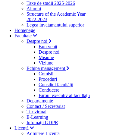
Taxe de studii 2025-2026
Alumni
Structure of the Academic Year
2022-2023
Legea invatamantului superior
Homepage
Facultate
Despre noi
Bun venit
Despre noi
Misiune
Viziune
Echipa management
Comisii
Proceduri
Consiliul facultății
Conducere
Biroul executiv al facultății
Departamente
Contact / Secretariat
Tur virtual
E-Learning
Infomații GDPR
Licență
Admitere Licenta