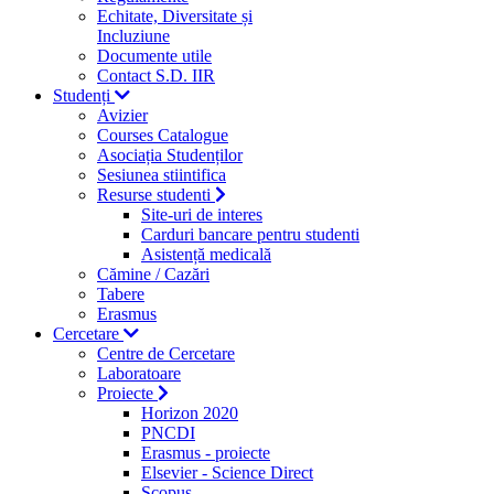
Echitate, Diversitate și
Incluziune
Documente utile
Contact S.D. IIR
Studenți
Avizier
Courses Catalogue
Asociația Studenților
Sesiunea stiintifica
Resurse studenti
Site-uri de interes
Carduri bancare pentru studenti
Asistență medicală
Cămine / Cazări
Tabere
Erasmus
Cercetare
Centre de Cercetare
Laboratoare
Proiecte
Horizon 2020
PNCDI
Erasmus - proiecte
Elsevier - Science Direct
Scopus