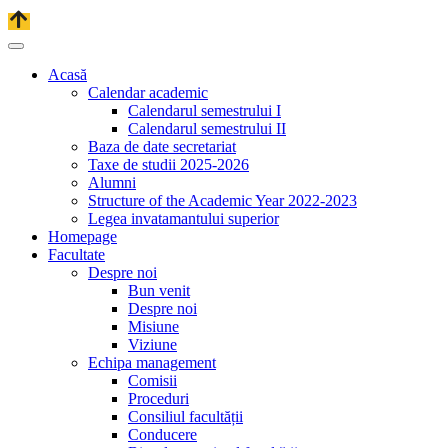
Acasă
Calendar academic
Calendarul semestrului I
Calendarul semestrului II
Baza de date secretariat
Taxe de studii 2025-2026
Alumni
Structure of the Academic Year 2022-2023
Legea invatamantului superior
Homepage
Facultate
Despre noi
Bun venit
Despre noi
Misiune
Viziune
Echipa management
Comisii
Proceduri
Consiliul facultății
Conducere