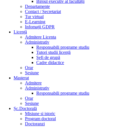
Biroul executiv al facultății
Departamente
Contact / Secretariat
Tur virtual
E-Learning
Infomații GDPR
Licență
Admitere Licenta
Administrativ
Responsabili programe studiu
Tutori studii licență
Şefi de grupă
Cadre didactice
Orar
Sesiune
Masterat
Admitere
Administrativ
Responsabili programe studiu
Orar
Sesiune
Șc.Doctorală
Misiune si istoric
Program doctoral
Doctoranzi