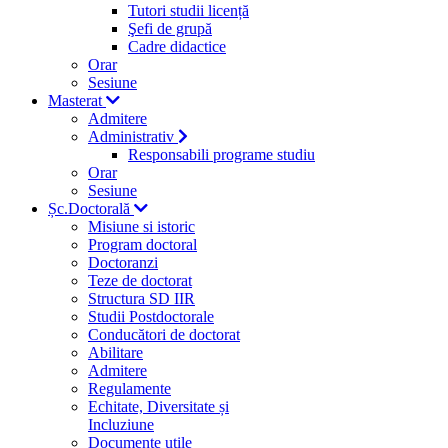
Tutori studii licență
Şefi de grupă
Cadre didactice
Orar
Sesiune
Masterat
Admitere
Administrativ
Responsabili programe studiu
Orar
Sesiune
Șc.Doctorală
Misiune si istoric
Program doctoral
Doctoranzi
Teze de doctorat
Structura SD IIR
Studii Postdoctorale
Conducători de doctorat
Abilitare
Admitere
Regulamente
Echitate, Diversitate și
Incluziune
Documente utile