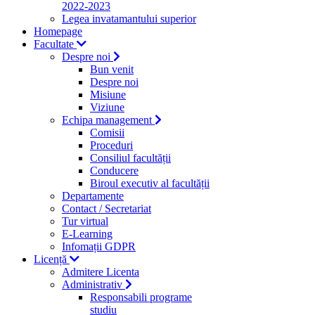
2022-2023
Legea invatamantului superior
Homepage
Facultate
Despre noi
Bun venit
Despre noi
Misiune
Viziune
Echipa management
Comisii
Proceduri
Consiliul facultății
Conducere
Biroul executiv al facultății
Departamente
Contact / Secretariat
Tur virtual
E-Learning
Infomații GDPR
Licență
Admitere Licenta
Administrativ
Responsabili programe
studiu