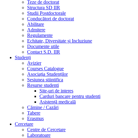
Teze de doctorat
Structura SD IIR
Studii Postdoctorale
Conducători de doctorat
Abilitare
Admitere
Regulamente
Echitate, Diversitate și Incluziune
Documente utile
Contact S.D. IIR
Studenți
Avizier
Courses Catalogue
Asociația Studenților
Sesiunea stiintifica
Resurse studenti
Site-uri de interes
Carduri bancare pentru studenti
Asistență medicală
Cămine / Cazări
Tabere
Erasmus
Cercetare
Centre de Cercetare
Laboratoare