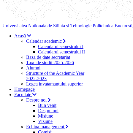
Universitatea Nationala de Stiinta si Tehnologie Politehnica Bucuresti
Acasă
Calendar academic
Calendarul semestrului I
Calendarul semestrului II
Baza de date secretariat
Taxe de studii 2025-2026
Alumni
Structure of the Academic Year
2022-2023
Legea invatamantului superior
Homepage
Facultate
Despre noi
Bun venit
Despre noi
Misiune
Viziune
Echipa management
Comisii