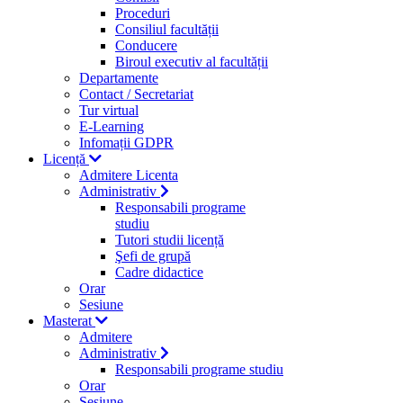
Proceduri
Consiliul facultății
Conducere
Biroul executiv al facultății
Departamente
Contact / Secretariat
Tur virtual
E-Learning
Infomații GDPR
Licență
Admitere Licenta
Administrativ
Responsabili programe
studiu
Tutori studii licență
Şefi de grupă
Cadre didactice
Orar
Sesiune
Masterat
Admitere
Administrativ
Responsabili programe studiu
Orar
Sesiune