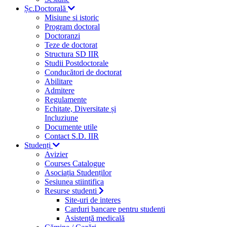
Șc.Doctorală
Misiune si istoric
Program doctoral
Doctoranzi
Teze de doctorat
Structura SD IIR
Studii Postdoctorale
Conducători de doctorat
Abilitare
Admitere
Regulamente
Echitate, Diversitate și
Incluziune
Documente utile
Contact S.D. IIR
Studenți
Avizier
Courses Catalogue
Asociația Studenților
Sesiunea stiintifica
Resurse studenti
Site-uri de interes
Carduri bancare pentru studenti
Asistență medicală