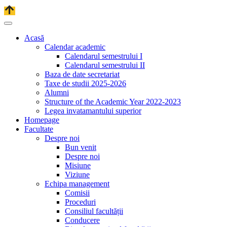
Acasă
Calendar academic
Calendarul semestrului I
Calendarul semestrului II
Baza de date secretariat
Taxe de studii 2025-2026
Alumni
Structure of the Academic Year 2022-2023
Legea invatamantului superior
Homepage
Facultate
Despre noi
Bun venit
Despre noi
Misiune
Viziune
Echipa management
Comisii
Proceduri
Consiliul facultății
Conducere