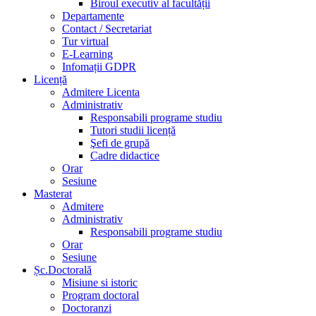
Biroul executiv al facultății
Departamente
Contact / Secretariat
Tur virtual
E-Learning
Infomații GDPR
Licență
Admitere Licenta
Administrativ
Responsabili programe studiu
Tutori studii licență
Şefi de grupă
Cadre didactice
Orar
Sesiune
Masterat
Admitere
Administrativ
Responsabili programe studiu
Orar
Sesiune
Șc.Doctorală
Misiune si istoric
Program doctoral
Doctoranzi