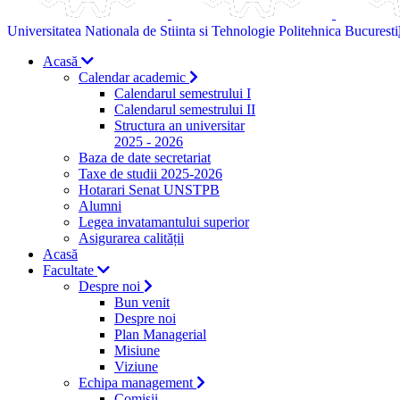
Universitatea Nationala de Stiinta si Tehnologie Politehnica Bucuresti
Acasă
Calendar academic
Calendarul semestrului I
Calendarul semestrului II
Structura an universitar
2025 - 2026
Baza de date secretariat
Taxe de studii 2025-2026
Hotarari Senat UNSTPB
Alumni
Legea invatamantului superior
Asigurarea calității
Acasă
Facultate
Despre noi
Bun venit
Despre noi
Plan Managerial
Misiune
Viziune
Echipa management
Comisii