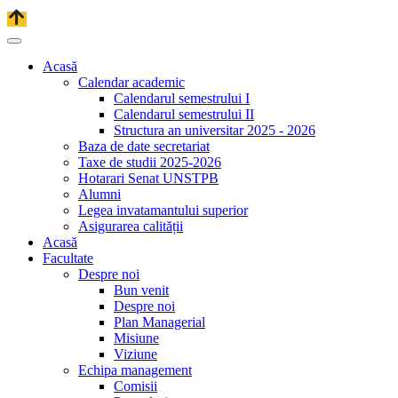
Acasă
Calendar academic
Calendarul semestrului I
Calendarul semestrului II
Structura an universitar 2025 - 2026
Baza de date secretariat
Taxe de studii 2025-2026
Hotarari Senat UNSTPB
Alumni
Legea invatamantului superior
Asigurarea calității
Acasă
Facultate
Despre noi
Bun venit
Despre noi
Plan Managerial
Misiune
Viziune
Echipa management
Comisii