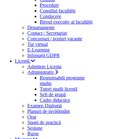
Proceduri
Consiliul facultății
Conducere
Biroul executiv al facultății
Departamente
Contact / Secretariat
Concursuri / posturi vacante
Tur virtual
E-Learning
Infomații GDPR
Licență
Admitere Licenta
Administrativ
Responsabili programe
studiu
Tutori studii licență
Şefi de grupă
Cadre didactice
Examen Diplomă
Planuri de invățământ
Orar
Stagii de practică
Sesiune
Burse