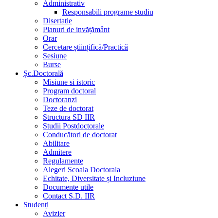
Administrativ
Responsabili programe studiu
Disertație
Planuri de invățământ
Orar
Cercetare științifică/Practică
Sesiune
Burse
Șc.Doctorală
Misiune si istoric
Program doctoral
Doctoranzi
Teze de doctorat
Structura SD IIR
Studii Postdoctorale
Conducători de doctorat
Abilitare
Admitere
Regulamente
Alegeri Scoala Doctorala
Echitate, Diversitate și Incluziune
Documente utile
Contact S.D. IIR
Studenți
Avizier