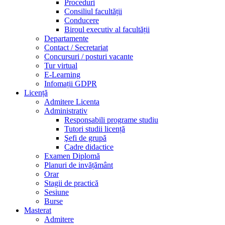
Proceduri
Consiliul facultății
Conducere
Biroul executiv al facultății
Departamente
Contact / Secretariat
Concursuri / posturi vacante
Tur virtual
E-Learning
Infomații GDPR
Licență
Admitere Licenta
Administrativ
Responsabili programe studiu
Tutori studii licență
Şefi de grupă
Cadre didactice
Examen Diplomă
Planuri de invățământ
Orar
Stagii de practică
Sesiune
Burse
Masterat
Admitere