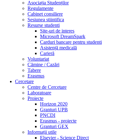
Asociația Studenților
Regulamente
Cabinet consiliere
Sesiunea stiintifica
Resurse studenti
Site-uri de interes
Microsoft DreamSpark
Carduri bancare pentru studenti
Asistență medicală
Carieră
Voluntariat
Cămine / Cazări
Tabere
Erasmus
Cercetare
Centre de Cercetare
Laboratoare
Proiecte
Horizon 2020
Granturi UPB
PNCDI
Erasmus - proiecte
Granturi GEX
Informații utile
Elsevier - Science Direct